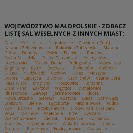
WOJEWÓDZTWO MAŁOPOLSKIE - ZOBACZ
LISTĘ SAL WESELNYCH Z INNYCH MIAST:
Zator
Kościelisko
Niepołomice
Piwniczna-Zdrój
Kalwaria Zebrzydowska
Bukowina Tatrzańska
Skawina
Gdów
Dobczyce
Osiek
Trzebinia
Budzów
Sucha Beskidzka
Białka Tatrzańska
Kocmyrzów
Krzeszowice
Mszana Dolna
Podegrodzie
Krzywaczka
Zagórzany
Rytro
Brzeszcze
Zabierzów
Chełmiec
Olkusz
Niedźwiedź
Czchów
Libiąż
Muszyna
Wieprz
Łapczyca
Zielonki
Czernichów
Czarna Góra
Książ Wielki
Mogilany
Proszowice
Korzenna
Biała Niżna
Zakrzów
Węgrzce
Michałowice
Kluszkowce
Zawoja
Jerzmanowice
Klucze
Nowe Brzesko
Siepraw
Koszyce
Biecz
Stary Sącz
Wolbrom
Bielany
Tęgoborze
Mikołajowice
Rudnik
Ząb
Bobrek
Przybysławice
Gródek nad Dunajcem
Ropa
Miechów
Wielopole
Krze
Owczary
Wierzchosławice
Izdebnik
Targanice
Kochanów
Gruszów
Szczepanowice
Wola Kalinowska
Dębno
Gromnik
Ptaszkowa
Frydrychowice
Czajowice