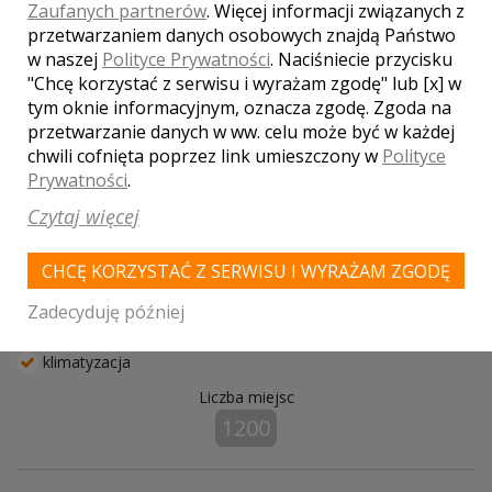
Zaufanych partnerów
. Więcej informacji związanych z
Folwark Zalesie
przetwarzaniem danych osobowych znajdą Państwo
w naszej
Polityce Prywatności
. Naciśniecie przycisku
Wieliczka
"Chcę korzystać z serwisu i wyrażam zgodę" lub [x] w
Znajdujący się na wzgórzu, z którego roztacza się panorama
tym oknie informacyjnym, oznacza zgodę. Zgoda na
Beskidów, widać tez w dali Tatry oraz Zalew Dobrzycki, Folwark
przetwarzanie danych w ww. celu może być w każdej
Zalesie otoczony ze wszystkich stron lasami i łąkami. 30
chwili cofnięta poprzez link umieszczony w
Polityce
hektarowy teren. ...
Prywatności
.
Zapewniamy Państwu profesjonalną obsługę, wyśmienitą
Czytaj więcej
kuchnię, perfekcyjną organizację, niebanalne
rozwiązania, pełne zaangażowanie w realizacji zadań.
CHCĘ KORZYSTAĆ Z SERWISU I WYRAŻAM ZGODĘ
miejsca noclegowe
Zadecyduję później
parking
kuchnia
klimatyzacja
Liczba miejsc
1200