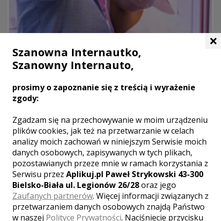
×
Szanowna Internautko,
Szanowny Internauto,
Dworek przy Lesie
prosimy o zapoznanie się z treścią i wyrażenie
Olkusz
zgody:
Dworek Przy Lesie to miejsce, gdzie tradycja łączy się z
nowoczesnością, a każda chwila spędzona u nas staje się
Zgadzam się na przechowywanie w moim urządzeniu
niezapomnianym wspomnieniem.
plików cookies, jak też na przetwarzanie w celach
analizy moich zachowań w niniejszym Serwisie moich
Dworek Przy Lesie – Twoje wymarzone wesele w sercu
danych osobowych, zapisywanych w tych plikach,
dolinek krakowskich.
pozostawianych przeze mnie w ramach korzystania z
Serwisu przez
Aplikuj.pl Paweł Strykowski 43-300
miejsca noclegowe
Bielsko-Biała ul. Legionów 26/28
oraz jego
parking
Zaufanych partnerów
. Więcej informacji związanych z
kuchnia
przetwarzaniem danych osobowych znajdą Państwo
klimatyzacja
w naszej
Polityce Prywatności
. Naciśniecie przycisku
dla niepełnosprawnych