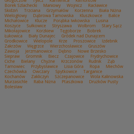
Głogoczów
Tylicz
Kamienica
Klimontów
Borek Szlachecki
Maniowy
Wojnicz
Racławice
Skidziń
Trzciana
Grzymałów
Korzenna
Biała Niżna
Wielogłowy
Dąbrowa Tarnowska
Kluszkowce
Balice
Michałowice
Klucze
Porąbka Iwkowska
Lusina
Koszyce
Sułkowice
Stryszawa
Wolbrom
Stary Sącz
Mikołajowice
Korzkiew
Tęgoborze
Bobrek
Łukowica
Biały Dunajec
Gródek nad Dunajcem
Grodkowice
Wielopole
Krze
Proszowice
Izdebnik
Zakrzów
Węgrzce
Wierzchosławice
Gruszów
Zawoja
Jerzmanowice
Dębno
Nowe Brzesko
Siepraw
Gromnik
Biecz
Czajowice
Frydrychowice
Ciche
Bielany
Chyżne
Krzczonów
Rudnik
Ząb
Tarnowiec
Przybysławice
Lisia Góra
Ropa
Miechów
Czechówka
Owczary
Spytkowice
Targanice
Kochanów
Zakliczyn
Szczepanowice
Wola Kalinowska
Murzasichle
Raba Niżna
Ptaszkowa
Drużków Pusty
Bolesław