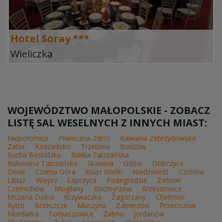
Hotel Soray ***
Wieliczka
WOJEWÓDZTWO MAŁOPOLSKIE - ZOBACZ
LISTĘ SAL WESELNYCH Z INNYCH MIAST:
Niepołomice
Piwniczna-Zdrój
Kalwaria Zebrzydowska
Zator
Kościelisko
Trzebinia
Budzów
Sucha Beskidzka
Białka Tatrzańska
Bukowina Tatrzańska
Skawina
Gdów
Dobczyce
Osiek
Czarna Góra
Książ Wielki
Niedźwiedź
Czchów
Libiąż
Wieprz
Łapczyca
Podegrodzie
Zielonki
Czernichów
Mogilany
Kocmyrzów
Krzeszowice
Mszana Dolna
Krzywaczka
Zagórzany
Chełmiec
Rytro
Brzeszcze
Muszyna
Zabierzów
Przeciszów
Mordarka
Tomaszowice
Żabno
Jordanów