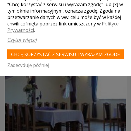
"Chcę korzystać z serwisu i wyrażam zgodę" lub [x] w
Liczba miejsc
tym oknie informacyjnym, oznacza zgodę. Zgoda na
300
przetwarzanie danych w ww. celu może być w każdej
chwili cofnięta poprzez link umieszczony w
Polityce
Prywatności
.
Czytaj więcej
CHCĘ KORZYSTAĆ Z SERWISU I WYRAŻAM ZGODĘ
Zadecyduję później