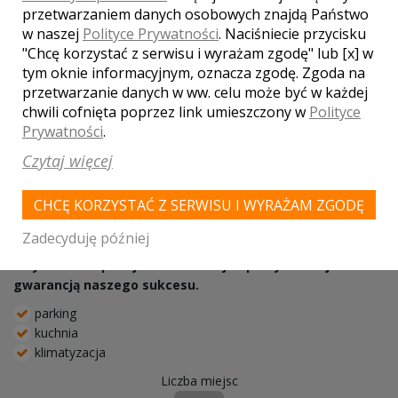
przetwarzaniem danych osobowych znajdą Państwo
w naszej
Polityce Prywatności
. Naciśniecie przycisku
"Chcę korzystać z serwisu i wyrażam zgodę" lub [x] w
tym oknie informacyjnym, oznacza zgodę. Zgoda na
przetwarzanie danych w ww. celu może być w każdej
chwili cofnięta poprzez link umieszczony w
Polityce
Prywatności
.
Karczma Gazdówka
Czytaj więcej
Zagórzany
Przyjęcie weselne organizujemy zgodnie z Waszym osobistym
CHCĘ KORZYSTAĆ Z SERWISU I WYRAŻAM ZGODĘ
scenariuszem. Dbamy aby nasi klienci wychodzili zawsze
zadowoleni.
Zadecyduję później
Indywidualne podejście do każdej imprezy od lat jest
gwarancją naszego sukcesu.
parking
kuchnia
klimatyzacja
Liczba miejsc