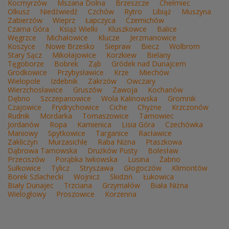
Kocmyrzów
Mszana Dolna
Brzeszcze
Chełmiec
Olkusz
Niedźwiedź
Czchów
Rytro
Libiąż
Muszyna
Zabierzów
Wieprz
Łapczyca
Czernichów
Czarna Góra
Książ Wielki
Kluszkowce
Balice
Węgrzce
Michałowice
Klucze
Jerzmanowice
Koszyce
Nowe Brzesko
Siepraw
Biecz
Wolbrom
Stary Sącz
Mikołajowice
Korzkiew
Bielany
Tęgoborze
Bobrek
Ząb
Gródek nad Dunajcem
Grodkowice
Przybysławice
Krze
Miechów
Wielopole
Izdebnik
Zakrzów
Owczary
Wierzchosławice
Gruszów
Zawoja
Kochanów
Dębno
Szczepanowice
Wola Kalinowska
Gromnik
Czajowice
Frydrychowice
Ciche
Chyżne
Krzczonów
Rudnik
Mordarka
Tomaszowice
Tarnowiec
Jordanów
Ropa
Kamienica
Lisia Góra
Czechówka
Maniowy
Spytkowice
Targanice
Racławice
Zakliczyn
Murzasichle
Raba Niżna
Ptaszkowa
Dąbrowa Tarnowska
Drużków Pusty
Bolesław
Przeciszów
Porąbka Iwkowska
Lusina
Żabno
Sułkowice
Tylicz
Stryszawa
Głogoczów
Klimontów
Borek Szlachecki
Wojnicz
Skidziń
Łukowica
Biały Dunajec
Trzciana
Grzymałów
Biała Niżna
Wielogłowy
Proszowice
Korzenna