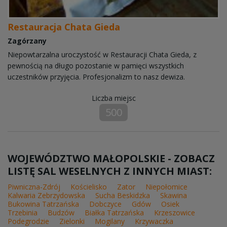
Restauracja Chata Gieda
Zagórzany
Niepowtarzalna uroczystość w Restauracji Chata Gieda, z
pewnością na długo pozostanie w pamięci wszystkich
uczestników przyjęcia. Profesjonalizm to nasz dewiza.
Liczba miejsc
500
WOJEWÓDZTWO MAŁOPOLSKIE - ZOBACZ
LISTĘ SAL WESELNYCH Z INNYCH MIAST:
Piwniczna-Zdrój
Kościelisko
Zator
Niepołomice
Kalwaria Zebrzydowska
Sucha Beskidzka
Skawina
Bukowina Tatrzańska
Dobczyce
Gdów
Osiek
Trzebinia
Budzów
Białka Tatrzańska
Krzeszowice
Podegrodzie
Zielonki
Mogilany
Krzywaczka