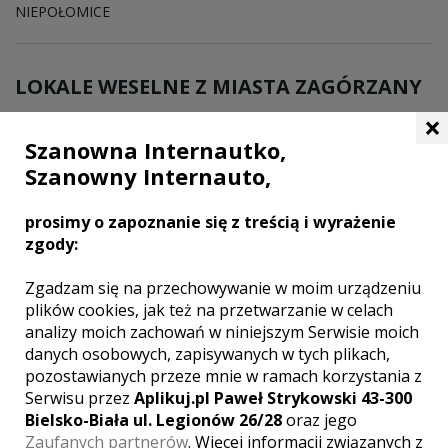
NIEPOŁOMICE
LOKALE WESELNE Z MIASTA
ZAGÓRZANY
×
WYNIKÓW:
2
Szanowna Internautko,
Szanowny Internauto,
prosimy o zapoznanie się z treścią i wyrażenie
zgody:
Zgadzam się na przechowywanie w moim urządzeniu
plików cookies, jak też na przetwarzanie w celach
analizy moich zachowań w niniejszym Serwisie moich
danych osobowych, zapisywanych w tych plikach,
pozostawianych przeze mnie w ramach korzystania z
Serwisu przez
Aplikuj.pl Paweł Strykowski 43-300
Bielsko-Biała ul. Legionów 26/28
oraz jego
Zaufanych partnerów
. Więcej informacji związanych z