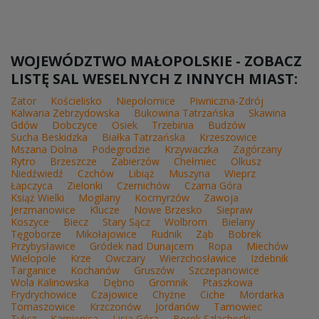
WOJEWÓDZTWO MAŁOPOLSKIE - ZOBACZ
LISTĘ SAL WESELNYCH Z INNYCH MIAST:
Zator
Kościelisko
Niepołomice
Piwniczna-Zdrój
Kalwaria Zebrzydowska
Bukowina Tatrzańska
Skawina
Gdów
Dobczyce
Osiek
Trzebinia
Budzów
Sucha Beskidzka
Białka Tatrzańska
Krzeszowice
Mszana Dolna
Podegrodzie
Krzywaczka
Zagórzany
Rytro
Brzeszcze
Zabierzów
Chełmiec
Olkusz
Niedźwiedź
Czchów
Libiąż
Muszyna
Wieprz
Łapczyca
Zielonki
Czernichów
Czarna Góra
Książ Wielki
Mogilany
Kocmyrzów
Zawoja
Jerzmanowice
Klucze
Nowe Brzesko
Siepraw
Koszyce
Biecz
Stary Sącz
Wolbrom
Bielany
Tęgoborze
Mikołajowice
Rudnik
Ząb
Bobrek
Przybysławice
Gródek nad Dunajcem
Ropa
Miechów
Wielopole
Krze
Owczary
Wierzchosławice
Izdebnik
Targanice
Kochanów
Gruszów
Szczepanowice
Wola Kalinowska
Dębno
Gromnik
Ptaszkowa
Frydrychowice
Czajowice
Chyżne
Ciche
Mordarka
Tomaszowice
Krzczonów
Jordanów
Tarnowiec
Tylicz
Kamienica
Lisia Góra
Borek Szlachecki