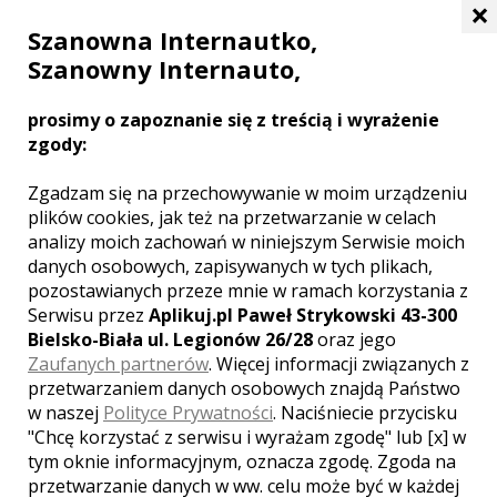
×
Szanowna Internautko,
Szanowny Internauto,
prosimy o zapoznanie się z treścią i wyrażenie
zgody:
Zgadzam się na przechowywanie w moim urządzeniu
plików cookies, jak też na przetwarzanie w celach
analizy moich zachowań w niniejszym Serwisie moich
danych osobowych, zapisywanych w tych plikach,
pozostawianych przeze mnie w ramach korzystania z
Serwisu przez
Aplikuj.pl Paweł Strykowski 43-300
Bielsko-Biała ul. Legionów 26/28
oraz jego
Zaufanych partnerów
. Więcej informacji związanych z
przetwarzaniem danych osobowych znajdą Państwo
w naszej
Polityce Prywatności
. Naciśniecie przycisku
Piwnica Rycerska
"Chcę korzystać z serwisu i wyrażam zgodę" lub [x] w
tym oknie informacyjnym, oznacza zgodę. Zgoda na
Kęty
przetwarzanie danych w ww. celu może być w każdej
Jeden z najważniejszych w życiu Państwa dni, jest Dzień ślubu!