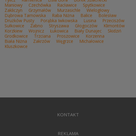
Maniowy
Czechówka
Racławice
Spytkowice
Zakliczyn
Grzymałów
Murzasichle
Wielogłowy
Dąbrowa Tarnowska
Raba Niżna
Balice
Bolesław
Drużków Pusty
Porąbka Iwkowska
Lusina
Przeciszów
Sułkowice
Żabno
Stryszawa
Głogoczów
Klimontów
Korzkiew
Wojnicz
Łukowica
Biały Dunajec
Skidziń
Grodkowice
Trzciana
Proszowice
Korzenna
Biała Niżna
Zakrzów
Węgrzce
Michałowice
Kluszkowce
KONTAKT
REKLAMA