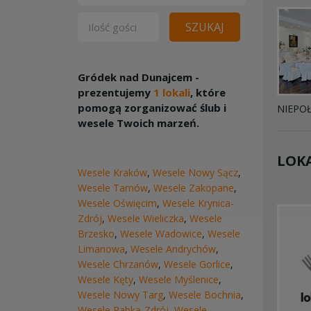
SZUKAJ
Gródek nad Dunajcem -
prezentujemy
1 lokali
, które
pomogą zorganizować ślub i
NIEPO
wesele Twoich marzeń.
LOKA
Wesele Kraków
,
Wesele Nowy Sącz
,
Wesele Tarnów
,
Wesele Zakopane
,
Wesele Oświęcim
,
Wesele Krynica-
Zdrój
,
Wesele Wieliczka
,
Wesele
Brzesko
,
Wesele Wadowice
,
Wesele
Limanowa
,
Wesele Andrychów
,
Wesele Chrzanów
,
Wesele Gorlice
,
Wesele Kęty
,
Wesele Myślenice
,
Wesele Nowy Targ
,
Wesele Bochnia
,
Wesele Rabka-Zdrój
,
Wesele