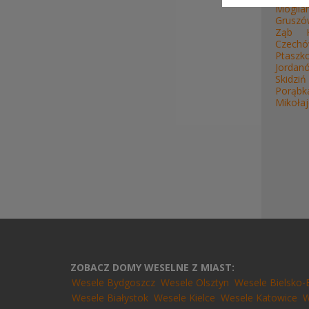
Mogila
Gruszó
Ząb
Czech
Ptaszk
Jordan
Skidziń
Porąbk
Mikoła
ZOBACZ DOMY WESELNE Z MIAST:
Wesele Bydgoszcz
Wesele Olsztyn
Wesele Bielsko-
Wesele Białystok
Wesele Kielce
Wesele Katowice
W