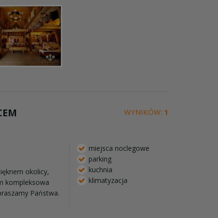
CEM
WYNIKÓW:
1
miejsca noclegowe
parking
kuchnia
ięknem okolicy,
klimatyzacja
tom kompleksowa
apraszamy Państwa.