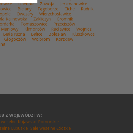
łowice
Izdebnik
Zawoja
Jerzmanowice
jowice
Bielany
Tęgoborze
Ciche
Rudnik
lopole
Owczary
Wierzchosławice
la Kalinowska
Zakliczyn
Gromnik
ordarka
Tomaszowice
Przeciszów
Maniowy
Klimontów
Racławice
Wojnicz
Biała Niżna
Balice
Bolesław
Kluszkowce
Głogoczów
Wolbrom
Korzkiew
ana
LUB Z WOJEWÓDZTW:
e weselne Kujawsko-Pomorskie
selne Lubuskie
Sale weselne Łódzkie