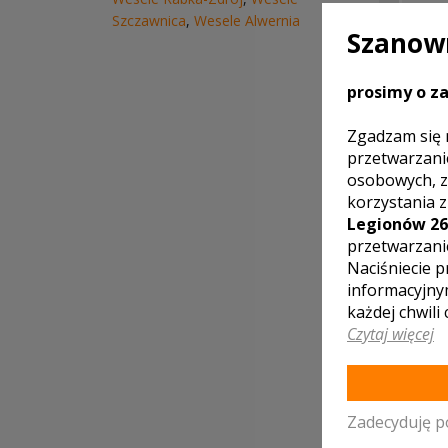
Szczawnica
,
Wesele Alwernia
Szanown
prosimy o za
LOKA
Zgadzam się 
przetwarzani
osobowych, z
korzystania 
Legionów 26
Dom W
przetwarzani
Nowy 
Naciśniecie p
informacyjny
każdej chwili
Czytaj więcej
WOJE
Zator
Dobczy
Zadecyduję p
Mszana
Niedźw