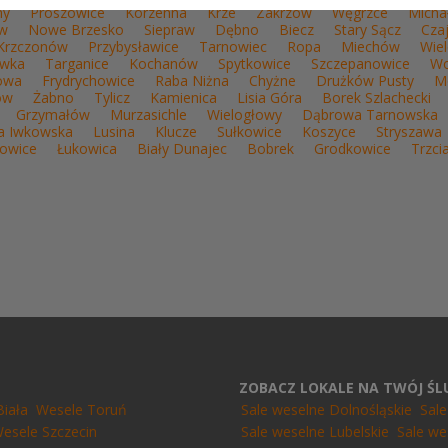
ny
Proszowice
Korzenna
Krze
Zakrzów
Węgrzce
Micha
w
Nowe Brzesko
Siepraw
Dębno
Biecz
Stary Sącz
Cza
Krzczonów
Przybysławice
Tarnowiec
Ropa
Miechów
Wie
ówka
Targanice
Kochanów
Spytkowice
Szczepanowice
Wo
owa
Frydrychowice
Raba Niżna
Chyżne
Drużków Pusty
M
ów
Żabno
Tylicz
Kamienica
Lisia Góra
Borek Szlachecki
Grzymałów
Murzasichle
Wielogłowy
Dąbrowa Tarnowska
a Iwkowska
Lusina
Klucze
Sułkowice
Koszyce
Stryszawa
jowice
Łukowica
Biały Dunajec
Bobrek
Grodkowice
Trzci
ZOBACZ LOKALE NA TWÓJ Ś
Biała
Wesele Toruń
Sale weselne Dolnośląskie
Sal
esele Szczecin
Sale weselne Lubelskie
Sale we