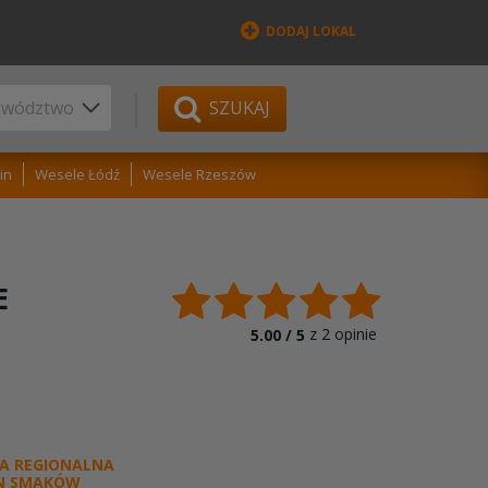
DODAJ LOKAL
SZUKAJ
in
Wesele Łódź
Wesele Rzeszów
E
z
2
opinie
5.00 /
5
A REGIONALNA
N SMAKÓW