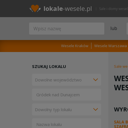
lokale
-wesele.pl
Sale i domy wese
lub
Wesele Kraków
Wesele Warszawa
SZUKAJ LOKALU
Sale we
WES
WE
WYR
SALA 
SZAFR