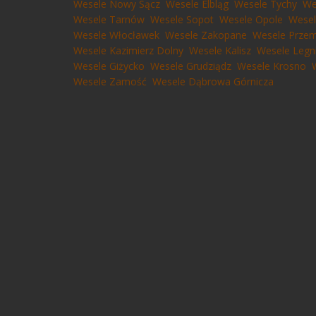
Wesele Nowy Sącz
Wesele Elbląg
Wesele Tychy
We
Wesele Tarnów
Wesele Sopot
Wesele Opole
Wesel
Wesele Włocławek
Wesele Zakopane
Wesele Przem
Wesele Kazimierz Dolny
Wesele Kalisz
Wesele Legn
Wesele Giżycko
Wesele Grudziądz
Wesele Krosno
Wesele Zamość
Wesele Dąbrowa Górnicza