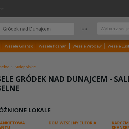
lne
lub
Wesele Gdańsk
Wesele Poznań
Wesele Wrocław
Wesele Lubl
selne
›
Małopolskie
ELE GRÓDEK NAD DUNAJCEM -
SAL
SELNE
ÓŻNIONE LOKALE
BANKIETOWA
DOM WESELNY EUFORIA
KARCZM
ANTU
SKANSE