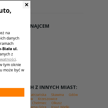
×
uto,
ÓDEK NAD DUNAJCEM
też na
oich danych
 ramach
-Biała ul.
zanych z
ywatności
.
 w tym oknie
lu może być w
L WESELNYCH Z INNYCH MIAST:
owska
Bukowina Tatrzańska
Skawina
Gdów
zańska
Kocmyrzów
Krzeszowice
zcze
Zabierzów
Chełmiec
Olkusz
Czernichów
Czarna Góra
Książ Wielki