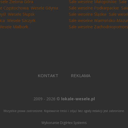
sele Zielona Góra
Sale weselne Małopolskie
Sale
e Częstochowa
Wesele Gdynia
Sale weselne Podkarpackie
Sal
yśl
Wesele Słupsk
Sale weselne Śląskie
Sale wese
ica
Wesele Szczyrk
Sale weselne Warmińsko-Mazur
Wesele Malbork
Sale weselne Zachodniopomors
KONTAKT
REKLAMA
2009 - 2026 ©
lokale-wesele.pl
Wszystkie prawa zastrzeżone. Kopiowanie treści i zdjęć bez zgody redakcji jest zabronione.
Wykonanie DigiHex Systems