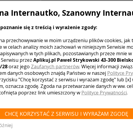
a Internautko, Szanowny Interna
poznanie się z treścią i wyrażenie zgody:
LE ZNAJDUJĄCE SIĘ W POBLIŻU MIASTA GR
na przechowywanie w moim urządzeniu plików cookies, jak 
e w celach analizy moich zachowań w niniejszym Serwisie m
apisywanych w tych plikach, pozostawianych przeze mnie w
z Serwisu przez
Aplikuj.pl Paweł Strykowski 43-300 Bielsko
/28
oraz jego
Zaufanych partnerów
. Więcej informacji zwią
eselny "Promena...
em danych osobowych znajdą Państwo w naszej
Polityce Pr
Sącz
rzycisku "Chcę korzystać z serwisu i wyrażam zgodę" lub [x]
m, oznacza zgodę. Zgoda na przetwarzanie danych w ww. ce
 cofnięta poprzez link umieszczony w
Polityce Prywatności
.
WÓDZTWO MAŁOPOLSKIE - ZOBACZ LISTĘ SA
CHCĘ KORZYSTAĆ Z SERWISU I WYRAŻAM ZGODĘ
Kościelisko
Niepołomice
Piwniczna-Zdrój
Kalwaria Zebrzyd
ce
Osiek
Trzebinia
Budzów
Sucha Beskidzka
Białka Tatr
óźniej
 Dolna
Podegrodzie
Krzywaczka
Zagórzany
Rytro
Brzes
iedź
Czchów
Libiąż
Muszyna
Wieprz
Łapczyca
Zielonki