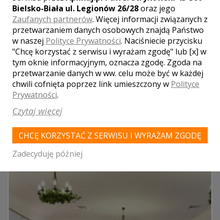
Bielsko-Biała ul. Legionów 26/28
oraz jego
Hotel "Oriza"
Zaufanych partnerów
. Więcej informacji związanych z
Gdów
przetwarzaniem danych osobowych znajdą Państwo
Hotel Oruiza przygotował specjalnie na organizację przyjęć, salę
w naszej
Polityce Prywatności
. Naciśniecie przycisku
konferencyjno-szkoleniową dla 250 gości i salę konferencyjno-
"Chcę korzystać z serwisu i wyrażam zgodę" lub [x] w
bankietową, kameralną dla 30 osób
tym oknie informacyjnym, oznacza zgodę. Zgoda na
przetwarzanie danych w ww. celu może być w każdej
miejsca noclegowe
chwili cofnięta poprzez link umieszczony w
Polityce
parking
Prywatności
.
kuchnia
Czytaj więcej
klimatyzacja
Liczba miejsc
CHCĘ KORZYSTAĆ Z SERWISU I WYRAŻAM ZGODĘ
250
Zadecyduję później