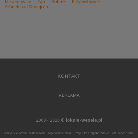
Mikołajowice
Ząb
Bobrek
Przybysławice
Gródek nad Dunajcem
KONTAKT
REKLAMA
2009 - 2026 ©
lokale-wesele.pl
Wszystkie prawa zastrzeżone. Kopiowanie treści i zdjęć bez zgody redakcji jest zabronione.