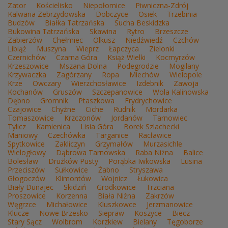
Zator
Kościelisko
Niepołomice
Piwniczna-Zdrój
Kalwaria Zebrzydowska
Dobczyce
Osiek
Trzebinia
Budzów
Białka Tatrzańska
Sucha Beskidzka
Bukowina Tatrzańska
Skawina
Rytro
Brzeszcze
Zabierzów
Chełmiec
Olkusz
Niedźwiedź
Czchów
Libiąż
Muszyna
Wieprz
Łapczyca
Zielonki
Czernichów
Czarna Góra
Książ Wielki
Kocmyrzów
Krzeszowice
Mszana Dolna
Podegrodzie
Mogilany
Krzywaczka
Zagórzany
Ropa
Miechów
Wielopole
Krze
Owczary
Wierzchosławice
Izdebnik
Zawoja
Kochanów
Gruszów
Szczepanowice
Wola Kalinowska
Dębno
Gromnik
Ptaszkowa
Frydrychowice
Czajowice
Chyżne
Ciche
Rudnik
Mordarka
Tomaszowice
Krzczonów
Jordanów
Tarnowiec
Tylicz
Kamienica
Lisia Góra
Borek Szlachecki
Maniowy
Czechówka
Targanice
Racławice
Spytkowice
Zakliczyn
Grzymałów
Murzasichle
Wielogłowy
Dąbrowa Tarnowska
Raba Niżna
Balice
Bolesław
Drużków Pusty
Porąbka Iwkowska
Lusina
Przeciszów
Sułkowice
Żabno
Stryszawa
Głogoczów
Klimontów
Wojnicz
Łukowica
Biały Dunajec
Skidziń
Grodkowice
Trzciana
Proszowice
Korzenna
Biała Niżna
Zakrzów
Węgrzce
Michałowice
Kluszkowce
Jerzmanowice
Klucze
Nowe Brzesko
Siepraw
Koszyce
Biecz
Stary Sącz
Wolbrom
Korzkiew
Bielany
Tęgoborze