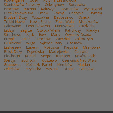
Nowe Iganie
Gózd
Kolonia Lesznowola
Stanisławów Pierwszy
Celestynów
Soczewka
Brochów
Ruchna
Kałuszyn
Szymanów
Wyszogród
Huta Żabiowolska
Emów
Zakręt
Chotynia
Szymaki
Brudzeń Duży
Wiązowna
Baboszewo
Osieck
Trębki Nowe
Nowa Sucha
Żabia Wola
Mszczonów
Całowanie
Leśniakowizna
Naruszewo
Zaździerz
Ładzyń
Zegrze
Otwock Wielki
Patrykozy
Klaudyn
Strachowo
Łąck
Iłów
Many
Oryszew-Osada
Przypki
Joniec
Strachów
Wierzbin
Zakroczym
Dłużniewo
Wilga
Sękocin Stary
Czosnów
Łaskarzew
Izabelin
Mościska
Karpiska
Milanówek
Belsk Duży
Dąbrówka
Maciejowice
Czerwin
Płochocin
Kołbiel
Sierpc
Karczew
Kosów Lacki
Sterdyń
Sochocin
Kluszewo
Czerwińsk Nad Wisłą
Grabówiec
Kożuszki-Parcel
Klembów
Majdan
Żelechów
Przysucha
Wiskitki
Drobin
Gielniów