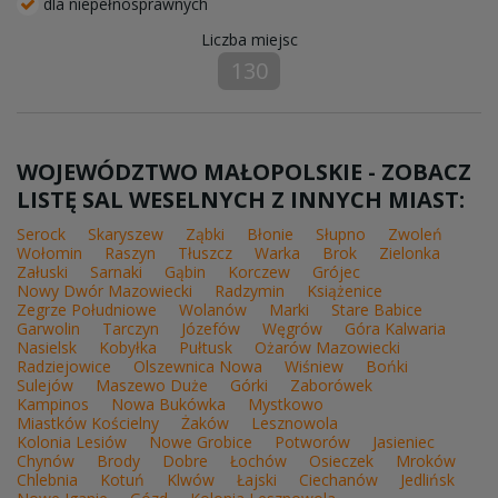
dla niepełnosprawnych
Liczba miejsc
130
WOJEWÓDZTWO MAŁOPOLSKIE - ZOBACZ
LISTĘ SAL WESELNYCH Z INNYCH MIAST:
Serock
Skaryszew
Ząbki
Błonie
Słupno
Zwoleń
Wołomin
Raszyn
Tłuszcz
Warka
Brok
Zielonka
Załuski
Sarnaki
Gąbin
Korczew
Grójec
Nowy Dwór Mazowiecki
Radzymin
Książenice
Zegrze Południowe
Wolanów
Marki
Stare Babice
Garwolin
Tarczyn
Józefów
Węgrów
Góra Kalwaria
Nasielsk
Kobyłka
Pułtusk
Ożarów Mazowiecki
Radziejowice
Olszewnica Nowa
Wiśniew
Bońki
Sulejów
Maszewo Duże
Górki
Zaborówek
Kampinos
Nowa Bukówka
Mystkowo
Miastków Kościelny
Żaków
Lesznowola
Kolonia Lesiów
Nowe Grobice
Potworów
Jasieniec
Chynów
Brody
Dobre
Łochów
Osieczek
Mroków
Chlebnia
Kotuń
Klwów
Łajski
Ciechanów
Jedlińsk