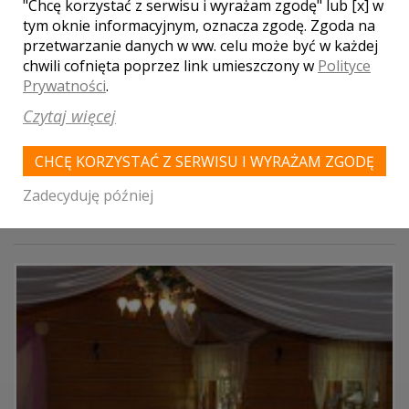
"Chcę korzystać z serwisu i wyrażam zgodę" lub [x] w
Ośrodek Rekraacyjno-Wypoczynkowy KARPIK
tym oknie informacyjnym, oznacza zgodę. Zgoda na
Zator
przetwarzanie danych w ww. celu może być w każdej
chwili cofnięta poprzez link umieszczony w
Polityce
Restauracja Karpik w Zatorze podejmie się zorganizowani
Prywatności
.
każdej imprezy, na najwyższym poziomie, niezależnie czy to
studniówka, wesele, czy chrzciny. Zapraszamy.
Czytaj więcej
miejsca noclegowe
CHCĘ KORZYSTAĆ Z SERWISU I WYRAŻAM ZGODĘ
parking
kuchnia
Zadecyduję później
klimatyzacja