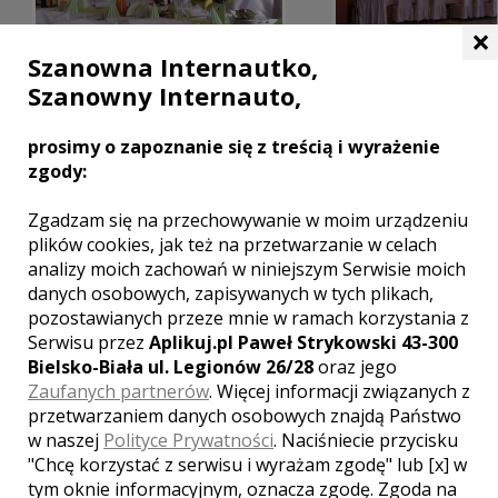
×
Szanowna Internautko,
Szanowny Internauto,
prosimy o zapoznanie się z treścią i wyrażenie
zgody:
MIEJSCOWOŚCI W POBLIŻU
Wesele Oświęcim
,
Wesele Kraków
,
Wesele Wadowice
,
Zgadzam się na przechowywanie w moim urządzeniu
Wesele Chrzanów
,
Wesele Skawina
,
Wesele
plików cookies, jak też na przetwarzanie w celach
Andrychów
analizy moich zachowań w niniejszym Serwisie moich
danych osobowych, zapisywanych w tych plikach,
pozostawianych przeze mnie w ramach korzystania z
WASZA OCENA:
Serwisu przez
Aplikuj.pl Paweł Strykowski 43-300
Bielsko-Biała ul. Legionów 26/28
oraz jego
Zaufanych partnerów
. Więcej informacji związanych z
4.70
przetwarzaniem danych osobowych znajdą Państwo
| głosów:
10
w naszej
Polityce Prywatności
. Naciśniecie przycisku
"Chcę korzystać z serwisu i wyrażam zgodę" lub [x] w
tym oknie informacyjnym, oznacza zgodę. Zgoda na