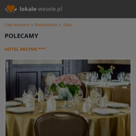
lokale
-wesele.pl
Sale weselne
›
Małopolskie
›
Zator
POLECAMY
HOTEL KRZYSKI ***