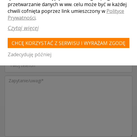
przetwarzanie danych w ww. celu może być w każdej
SKONTAKTUJ SIĘ Z LOKALEM,
chwili cofnięta poprzez link umieszczony w
Polityce
OTRZYMASZ WYJĄTKOWĄ OFERTĘ
Prywatności
.
Czytaj więcej
CHCĘ KORZYSTAĆ Z SERWISU I WYRAŻAM ZGODĘ
Zadecyduję później