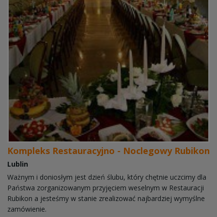
Kompleks Restauracyjno - Noclegowy Rubikon
Lublin
Ważnym i doniosłym jest dzień ślubu, który chętnie uczcimy dla
Państwa zorganizowanym przyjęciem weselnym w Restauracji
Rubikon a jesteśmy w stanie zrealizować najbardziej wymyślne
zamówienie.