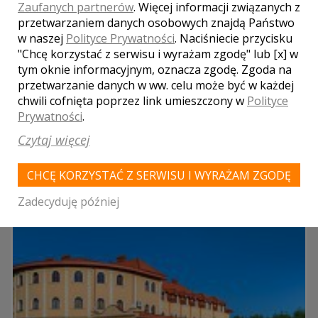
Snopków
Zaufanych partnerów
. Więcej informacji związanych z
przetwarzaniem danych osobowych znajdą Państwo
Wspaniały, zabytkowy park, XIX-wieczna architektura i
w naszej
Polityce Prywatności
. Naciśniecie przycisku
rozpościerający się widok na urokliwy staw, tak maluje się
"Chcę korzystać z serwisu i wyrażam zgodę" lub [x] w
miejsce w którym z przyjemnością zorganizujemy Państwa
tym oknie informacyjnym, oznacza zgodę. Zgoda na
przyjęcie weselne.
przetwarzanie danych w ww. celu może być w każdej
chwili cofnięta poprzez link umieszczony w
Polityce
parking
Prywatności
.
kuchnia
Czytaj więcej
Liczba miejsc
180
CHCĘ KORZYSTAĆ Z SERWISU I WYRAŻAM ZGODĘ
Zadecyduję później