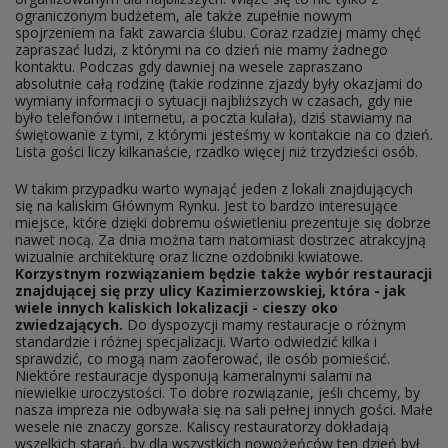
ograniczonym budżetem, ale także zupełnie nowym
spojrzeniem na fakt zawarcia ślubu. Coraz rzadziej mamy chęć
zapraszać ludzi, z którymi na co dzień nie mamy żadnego
kontaktu. Podczas gdy dawniej na wesele zapraszano
absolutnie całą rodzinę (takie rodzinne zjazdy były okazjami do
wymiany informacji o sytuacji najbliższych w czasach, gdy nie
było telefonów i internetu, a poczta kulała), dziś stawiamy na
świętowanie z tymi, z którymi jesteśmy w kontakcie na co dzień.
Lista gości liczy kilkanaście, rzadko więcej niż trzydzieści osób.
W takim przypadku warto wynająć jeden z lokali znajdujących
się na kaliskim Głównym Rynku. Jest to bardzo interesujące
miejsce, które dzięki dobremu oświetleniu prezentuje się dobrze
nawet nocą. Za dnia można tam natomiast dostrzec atrakcyjną
wizualnie architekturę oraz liczne ozdobniki kwiatowe.
Korzystnym rozwiązaniem będzie także wybór restauracji
znajdującej się przy ulicy Kazimierzowskiej, która - jak
wiele innych kaliskich lokalizacji - cieszy oko
zwiedzających.
Do dyspozycji mamy restauracje o różnym
standardzie i różnej specjalizacji. Warto odwiedzić kilka i
sprawdzić, co mogą nam zaoferować, ile osób pomieścić.
Niektóre restauracje dysponują kameralnymi salami na
niewielkie uroczystości. To dobre rozwiązanie, jeśli chcemy, by
nasza impreza nie odbywała się na sali pełnej innych gości. Małe
wesele nie znaczy gorsze. Kaliscy restauratorzy dokładają
wszelkich starań, by dla wszystkich nowożeńców ten dzień był