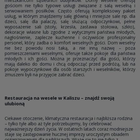
mieszkańcom sąsiednich budynków. Domy weselne oferują
gościom nie tylko typowe usługi związane z salą weselną i
serwowaniem posiłków. Często oferują kompleksowy pakiet
usług, w którym znajdziemy salę główną i mniejsze sale np. dla
dzieci, salę dla palaczy, salę służącą odpoczynkowi, pełne
wyposażenie sali (stoły, krzesła, zastawa stołowa, szkło),
dekoracje własne lub zgodne z wytycznymi państwa młodych,
nagłośnienie, zaplecze kuchenne i oczywiście profesjonalny
personel, który zadba o komfort weselnych gości. Dom weselny
nie bez powodu nosi taką, a nie inną nazwę – poza
pomieszczeniami weselnymi, oferuje także pokoje dla państwa
młodych i ich gości. Można je przeznaczyć dla gości, którzy
mają daleko do domu i chcą odpocząć przed podróżą, lub na
pokoje wypoczynkowe dla osób starszych i weselników, którzy
zmuszeni byli na przyjęcie zabrać dzieci.
Restauracja na wesele w Kaliszu – znajdź swoją
ulubioną
Ciekawe otoczenie, klimatyczna restauracja i najbliższa rodzina
– tylko tyle albo aż tyle potrzebujemy, by celebrować
najważniejszy dzień życia. W ostatnich latach coraz modniejsze
staje się zastępowanie hucznej imprezy uroczystym obiadem
organizowanym dla najbliższych. Wiąże się to nie tylko z