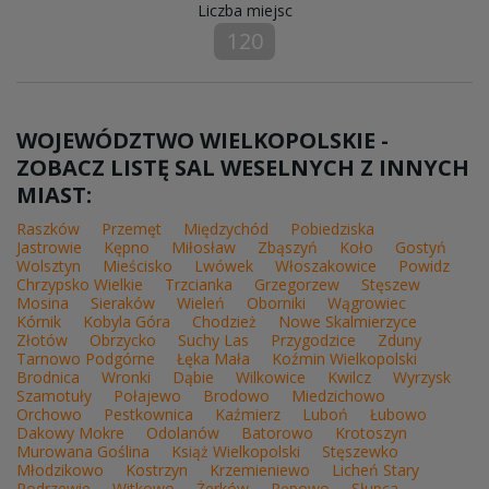
Liczba miejsc
120
WOJEWÓDZTWO WIELKOPOLSKIE -
ZOBACZ LISTĘ SAL WESELNYCH Z INNYCH
MIAST:
Raszków
Przemęt
Międzychód
Pobiedziska
Jastrowie
Kępno
Miłosław
Zbąszyń
Koło
Gostyń
Wolsztyn
Mieścisko
Lwówek
Włoszakowice
Powidz
Chrzypsko Wielkie
Trzcianka
Grzegorzew
Stęszew
Mosina
Sieraków
Wieleń
Oborniki
Wągrowiec
Kórnik
Kobyla Góra
Chodzież
Nowe Skalmierzyce
Złotów
Obrzycko
Suchy Las
Przygodzice
Zduny
Tarnowo Podgórne
Łęka Mała
Koźmin Wielkopolski
Brodnica
Wronki
Dąbie
Wilkowice
Kwilcz
Wyrzysk
Szamotuły
Połajewo
Brodowo
Miedzichowo
Orchowo
Pestkownica
Kaźmierz
Luboń
Łubowo
Dakowy Mokre
Odolanów
Batorowo
Krotoszyn
Murowana Goślina
Książ Wielkopolski
Stęszewko
Młodzikowo
Kostrzyn
Krzemieniewo
Licheń Stary
Podrzewie
Witkowo
Żerków
Pępowo
Słupca