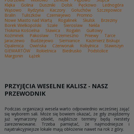
Klęka
Golina
Duszniki
Dolsk
Pęckowo
Lednogóra
Wąsowo
Rydzyna
Kaczory
Gołuchów
Szczepowice
Bralin
Tuliszków
Czerniejewo
Promno
Nowe Miasto nad Wartą
Rogalinek
Skulsk
Brzeziny
Borek Wielkopolski
Szałe
Sierosław
Nekla
Tłokinia Kościelna
Sławica
Rogalin
Gułtowy
Koźminek
Pakosław
Trzemeszno
Pniewy
Tarce
Jaraczewo
Budziejewo
Siemianice
Kazimierz Biskupi
Opalenica
Owińska
Czerwonak
Kobylnica
Stawiszyn
GIEWARTÓW
Rokietnica
Biedrusko
Podstolice
Margonin
Łążek
PRZYJĘCIA WESELNE KALISZ - NASZ
PRZEWODNIK
Podczas organizacji wesela warto odpowiednio wcześniej zająć
się wyborem sali. Może się bowiem okazać, że gdy znajdziemy
już wymarzony obiekt, najbliższe terminy będą niestety
zarezerwowane. Trzeba pamiętać, że najmodniejsze i
najatrakcyjniejsze lokale mają obłożenie nawet na rok z góry.