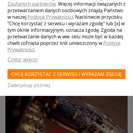
Zaufanych partnerów
. Więcej informacji związanych z
Restauracja "Bursztynowy Dwór'
przetwarzaniem danych osobowych znajdą Państwo
Kalisz
w naszej
Polityce Prywatności
. Naciśniecie przycisku
Bursztynowy Dwór jest obiektem który gwarantuje, że na
"Chcę korzystać z serwisu i wyrażam zgodę" lub [x] w
organizowanym tu przyjęciu będzie z goła inną atmosfera,
tym oknie informacyjnym, oznacza zgodę. Zgoda na
wyjątkowa, niż panująca wszędzie indziej. Wesela, wszelkie
przetwarzanie danych w ww. celu może być w każdej
rocznice, komunie a także konferencje i ...
chwili cofnięta poprzez link umieszczony w
Polityce
Prywatności
.
parking
Czytaj więcej
kuchnia
klimatyzacja
CHCĘ KORZYSTAĆ Z SERWISU I WYRAŻAM ZGODĘ
Zadecyduję później