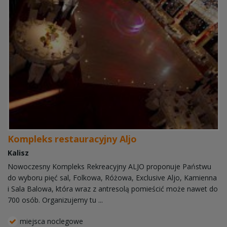
Kompleks restauracyjny Aljo
Kalisz
Nowoczesny Kompleks Rekreacyjny ALJO proponuje Państwu
do wyboru pięć sal, Folkowa, Różowa, Exclusive Aljo, Kamienna
i Sala Balowa, która wraz z antresolą pomieścić może nawet do
700 osób. Organizujemy tu ...
miejsca noclegowe