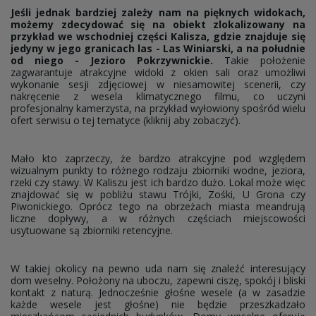
Jeśli jednak bardziej zależy nam na pięknych widokach,
możemy zdecydować się na obiekt zlokalizowany na
przykład we wschodniej części Kalisza, gdzie znajduje się
jedyny w jego granicach las - Las Winiarski, a na południe
od niego - Jezioro Pokrzywnickie.
Takie położenie
zagwarantuje atrakcyjne widoki z okien sali oraz umożliwi
wykonanie sesji zdjęciowej w niesamowitej scenerii, czy
nakręcenie z wesela klimatycznego filmu, co uczyni
profesjonalny kamerzysta, na przykład wyłowiony spośród wielu
ofert serwisu o tej tematyce (kliknij aby zobaczyć).
Mało kto zaprzeczy, że bardzo atrakcyjne pod względem
wizualnym punkty to różnego rodzaju zbiorniki wodne, jeziora,
rzeki czy stawy. W Kaliszu jest ich bardzo dużo. Lokal może więc
znajdować się w pobliżu stawu Trójki, Zośki, U Grona czy
Piwonickiego. Oprócz tego na obrzeżach miasta meandrują
liczne dopływy, a w różnych częściach miejscowości
usytuowane są zbiorniki retencyjne.
W takiej okolicy na pewno uda nam się znaleźć interesujący
dom weselny. Położony na uboczu, zapewni ciszę, spokój i bliski
kontakt z naturą. Jednocześnie głośne wesele (a w zasadzie
każde wesele jest głośne) nie będzie przeszkadzało