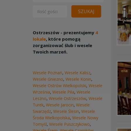
SZUKAJ
Ostrzeszów - prezentujemy
4
lokale
, które pomogą
zorganizować ślub i wesele
Twoich marzeń.
Wesele Poznań
,
Wesele Kalisz
,
Wesele Gniezno
,
Wesele Konin
,
Wesele Ostrów Wielkopolski
,
Wesele
Września
,
Wesele Piła
,
Wesele
Leszno
,
Wesele Ostrzeszów
,
Wesele
Turek
,
Wesele Jarocin
,
Wesele
Swarzędz
,
Wesele Ślesin
,
Wesele
Środa Wielkopolska
,
Wesele Nowy
Tomyśl
,
Wesele Puszczykowo
,
Wesele Śrem
,
Wesele Czarnków
,