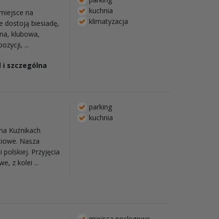
kuchnia
miejsce na
klimatyzacja
 dostoją biesiadę,
jna, klubowa,
zycji, ...
 i szczególna
parking
kuchnia
na Kuźnikach
ciowe. Nasza
 polskiej. Przyjęcia
, z kolei ...
miejsca noclegowe