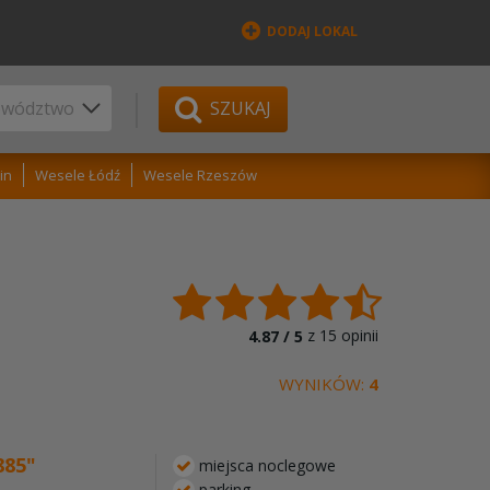
DODAJ LOKAL
SZUKAJ
in
Wesele Łódź
Wesele Rzeszów
z
15
opinii
4.87 /
5
WYNIKÓW:
4
885"
miejsca noclegowe
parking