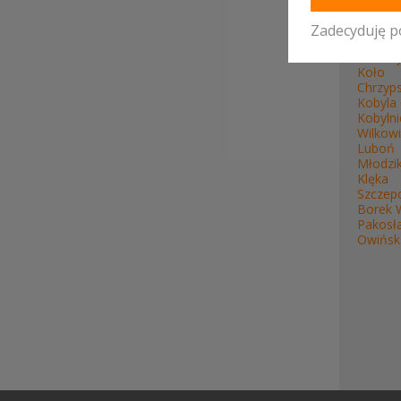
WOJE
Zadecyduję p
Wolszt
Koło
Chrzyps
Kobyla
Kobylni
Wilkow
Luboń
Młodzi
Klęka
Szczep
Borek W
Pakosł
Owińsk