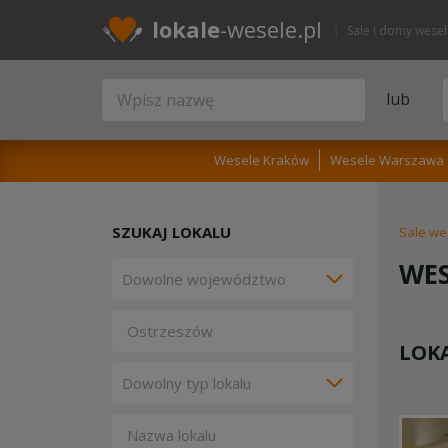
lokale
-wesele.pl
Sale i domy wese
lub
Wesele Kraków
Wesele Warszawa
SZUKAJ LOKALU
Sale we
WES
LOKA