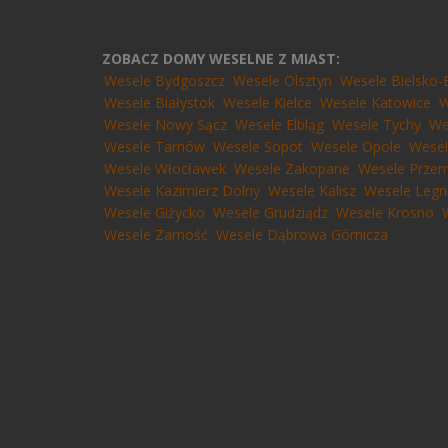
ZOBACZ DOMY WESELNE Z MIAST:
Wesele Bydgoszcz
Wesele Olsztyn
Wesele Bielsko-
Wesele Białystok
Wesele Kielce
Wesele Katowice
W
Wesele Nowy Sącz
Wesele Elbląg
Wesele Tychy
We
Wesele Tarnów
Wesele Sopot
Wesele Opole
Wesel
Wesele Włocławek
Wesele Zakopane
Wesele Przem
Wesele Kazimierz Dolny
Wesele Kalisz
Wesele Legn
Wesele Giżycko
Wesele Grudziądz
Wesele Krosno
Wesele Zamość
Wesele Dąbrowa Górnicza