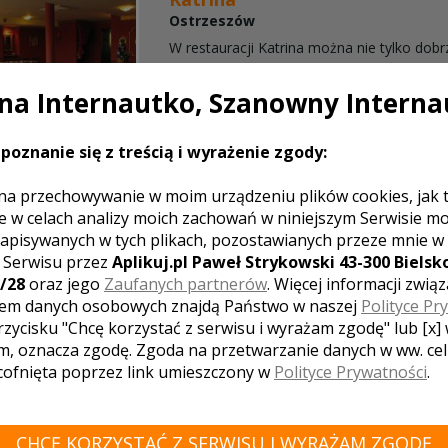
Ostrzeszów
W restauracji Katrina można nie tylko dobr
również i wspaniale się bawić na imprezie
przykład z okazji ślubu. Możemy zorganiz
a Internautko, Szanowny Interna
wesele na 120 ...
poznanie się z treścią i wyrażenie zgody:
na przechowywanie w moim urządzeniu plików cookies, jak 
e w celach analizy moich zachowań w niniejszym Serwisie m
Restauracja Zacisze
apisywanych w tych plikach, pozostawianych przeze mnie w
Ostrzeszów
z Serwisu przez
Aplikuj.pl Paweł Strykowski 43-300 Bielsko
W restauracji Zacisze mogą Państwo dele
/28
oraz jego
Zaufanych partnerów
. Więcej informacji zwią
smacznymi daniami kuchni polskiej, który
em danych osobowych znajdą Państwo w naszej
Polityce Pr
różnorodność. Menu weselne zawsze dop
rzycisku "Chcę korzystać z serwisu i wyrażam zgodę" lub [x]
wyobrażeń klienta. Wasi goście wyjdą z impre
m, oznacza zgodę. Zgoda na przetwarzanie danych w ww. ce
 cofnięta poprzez link umieszczony w
Polityce Prywatności
.
CHCĘ KORZYSTAĆ Z SERWISU I WYRAŻAM ZGODĘ