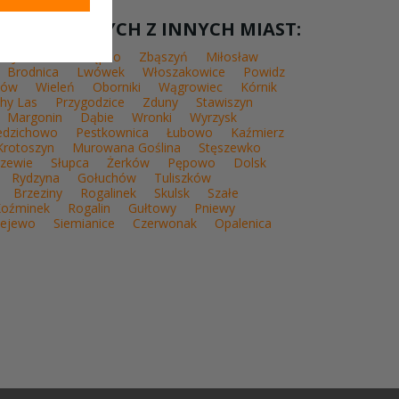
SAL WESELNYCH Z INNYCH MIAST:
Jastrowie
Kępno
Zbąszyń
Miłosław
Brodnica
Lwówek
Włoszakowice
Powidz
ków
Wieleń
Oborniki
Wągrowiec
Kórnik
hy Las
Przygodzice
Zduny
Stawiszyn
Margonin
Dąbie
Wronki
Wyrzysk
edzichowo
Pestkownica
Łubowo
Kaźmierz
Krotoszyn
Murowana Goślina
Stęszewko
zewie
Słupca
Żerków
Pępowo
Dolsk
Rydzyna
Gołuchów
Tuliszków
Brzeziny
Rogalinek
Skulsk
Szałe
oźminek
Rogalin
Gułtowy
Pniewy
iejewo
Siemianice
Czerwonak
Opalenica