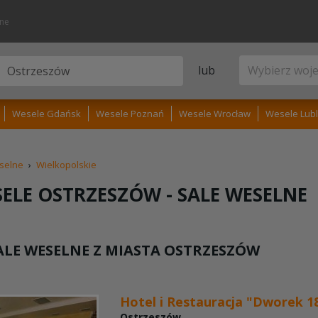
lne
lub
Wesele Gdańsk
Wesele Poznań
Wesele Wrocław
Wesele Lubl
selne
›
Wielkopolskie
ELE OSTRZESZÓW -
SALE WESELNE
LE WESELNE Z MIASTA
OSTRZESZÓW
Hotel i Restauracja "Dworek 1
Ostrzeszów