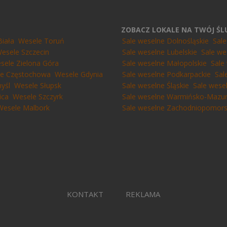
ZOBACZ LOKALE NA TWÓJ Ś
Biała
Wesele Toruń
Sale weselne Dolnośląskie
Sal
esele Szczecin
Sale weselne Lubelskie
Sale we
sele Zielona Góra
Sale weselne Małopolskie
Sale
e Częstochowa
Wesele Gdynia
Sale weselne Podkarpackie
Sal
yśl
Wesele Słupsk
Sale weselne Śląskie
Sale wese
ica
Wesele Szczyrk
Sale weselne Warmińsko-Mazur
Wesele Malbork
Sale weselne Zachodniopomors
KONTAKT
REKLAMA