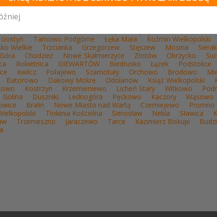
WÓDZTWO WIELKOPOLSKIE - ZOBACZ LISTĘ 
óźniej
yn
Mieścisko
Raszków
Przemęt
Międzychód
Pobiedziska
Gostyń
Tarnowo Podgórne
Łęka Mała
Koźmin Wielkopolski
ko Wielkie
Trzcianka
Grzegorzew
Stęszew
Mosina
Siera
 Góra
Chodzież
Nowe Skalmierzyce
Złotów
Obrzycko
Suc
ca
Rokietnica
GIEWARTÓW
Biedrusko
Łążek
Podstolice
ice
Kwilcz
Połajewo
Szamotuły
Orchowo
Brodowo
Mi
Batorowo
Dakowy Mokre
Odolanów
Książ Wielkopolski
kowo
Kostrzyn
Krzemieniewo
Licheń Stary
Witkowo
Podr
Golina
Duszniki
Lednogóra
Pęckowo
Kaczory
Wąsowo
owice
Bralin
Nowe Miasto nad Wartą
Czerniejewo
Promno
ielkopolski
Tłokinia Kościelna
Sierosław
Nekla
Sławica
K
aw
Trzemeszno
Jaraczewo
Tarce
Kazimierz Biskupi
Budz
a