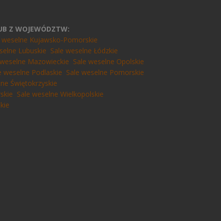
LUB Z WOJEWÓDZTW:
e weselne Kujawsko-Pomorskie
selne Lubuskie
Sale weselne Łódzkie
 weselne Mazowieckie
Sale weselne Opolskie
e weselne Podlaskie
Sale weselne Pomorskie
lne Świętokrzyskie
skie
Sale weselne Wielkopolskie
kie