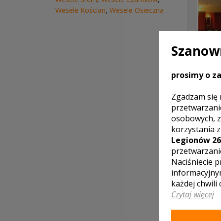
Wesele Kościan
,
Wesele Osieczna
Szanown
prosimy o za
Zgadzam się 
przetwarzani
osobowych, z
korzystania 
Legionów 26
przetwarzani
Naciśniecie p
informacyjny
każdej chwili
Czytaj więcej