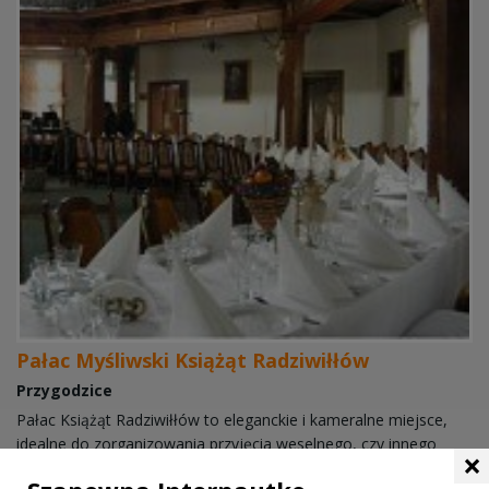
Pałac Myśliwski Książąt Radziwiłłów
Przygodzice
Pałac Książąt Radziwiłłów to eleganckie i kameralne miejsce,
idealne do zorganizowania przyjęcia weselnego, czy innego
×
spotkania w gronie rodziny i przyjaciół. Także małe konferencje