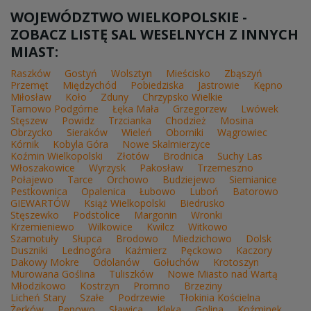
WOJEWÓDZTWO WIELKOPOLSKIE -
ZOBACZ LISTĘ SAL WESELNYCH Z INNYCH
MIAST:
Raszków
Gostyń
Wolsztyn
Mieścisko
Zbąszyń
Przemęt
Międzychód
Pobiedziska
Jastrowie
Kępno
Miłosław
Koło
Zduny
Chrzypsko Wielkie
Tarnowo Podgórne
Łęka Mała
Grzegorzew
Lwówek
Stęszew
Powidz
Trzcianka
Chodzież
Mosina
Obrzycko
Sieraków
Wieleń
Oborniki
Wągrowiec
Kórnik
Kobyla Góra
Nowe Skalmierzyce
Koźmin Wielkopolski
Złotów
Brodnica
Suchy Las
Włoszakowice
Wyrzysk
Pakosław
Trzemeszno
Połajewo
Tarce
Orchowo
Budziejewo
Siemianice
Pestkownica
Opalenica
Łubowo
Luboń
Batorowo
GIEWARTÓW
Książ Wielkopolski
Biedrusko
Stęszewko
Podstolice
Margonin
Wronki
Krzemieniewo
Wilkowice
Kwilcz
Witkowo
Szamotuły
Słupca
Brodowo
Miedzichowo
Dolsk
Duszniki
Lednogóra
Kaźmierz
Pęckowo
Kaczory
Dakowy Mokre
Odolanów
Gołuchów
Krotoszyn
Murowana Goślina
Tuliszków
Nowe Miasto nad Wartą
Młodzikowo
Kostrzyn
Promno
Brzeziny
Licheń Stary
Szałe
Podrzewie
Tłokinia Kościelna
Żerków
Pępowo
Sławica
Klęka
Golina
Koźminek