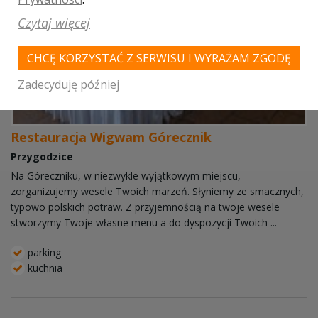
Czytaj więcej
CHCĘ KORZYSTAĆ Z SERWISU I WYRAŻAM ZGODĘ
Zadecyduję później
Restauracja Wigwam Górecznik
Przygodzice
Na Góreczniku, w niezwykle wyjątkowym miejscu,
zorganizujemy wesele Twoich marzeń. Słyniemy ze smacznych,
typowo polskich potraw. Z przyjemnością na twoje wesele
stworzymy Twoje własne menu a do dyspozycji Twoich ...
parking
kuchnia