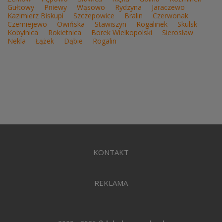
Gułtowy
Pniewy
Wąsowo
Rydzyna
Jaraczewo
Kazimierz Biskupi
Szczepowice
Bralin
Czerwonak
Czerniejewo
Owińska
Stawiszyn
Rogalinek
Skulsk
Kobylnica
Rokietnica
Borek Wielkopolski
Sierosław
Nekla
Łążek
Dąbie
Rogalin
KONTAKT
REKLAMA