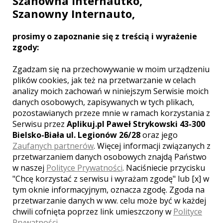
Szanowna Internautko,
służbowe są przez nas organizowane. ...
Szanowny Internauto,
miejsca noclegowe
parking
prosimy o zapoznanie się z treścią i wyrażenie
kuchnia
zgody:
Liczba miejsc
Zgadzam się na przechowywanie w moim urządzeniu
60
plików cookies, jak też na przetwarzanie w celach
analizy moich zachowań w niniejszym Serwisie moich
danych osobowych, zapisywanych w tych plikach,
pozostawianych przeze mnie w ramach korzystania z
Serwisu przez
Aplikuj.pl Paweł Strykowski 43-300
Bielsko-Biała ul. Legionów 26/28
oraz jego
Zaufanych partnerów
. Więcej informacji związanych z
przetwarzaniem danych osobowych znajdą Państwo
w naszej
Polityce Prywatności
. Naciśniecie przycisku
"Chcę korzystać z serwisu i wyrażam zgodę" lub [x] w
tym oknie informacyjnym, oznacza zgodę. Zgoda na
przetwarzanie danych w ww. celu może być w każdej
chwili cofnięta poprzez link umieszczony w
Polityce
Prywatności
.