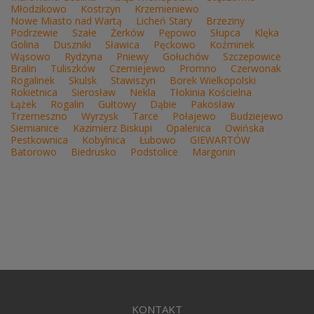
Młodzikowo
Kostrzyn
Krzemieniewo
Nowe Miasto nad Wartą
Licheń Stary
Brzeziny
Podrzewie
Szałe
Żerków
Pępowo
Słupca
Klęka
Golina
Duszniki
Sławica
Pęckowo
Koźminek
Wąsowo
Rydzyna
Pniewy
Gołuchów
Szczepowice
Bralin
Tuliszków
Czerniejewo
Promno
Czerwonak
Rogalinek
Skulsk
Stawiszyn
Borek Wielkopolski
Rokietnica
Sierosław
Nekla
Tłokinia Kościelna
Łążek
Rogalin
Gułtowy
Dąbie
Pakosław
Trzemeszno
Wyrzysk
Tarce
Połajewo
Budziejewo
Siemianice
Kazimierz Biskupi
Opalenica
Owińska
Pestkownica
Kobylnica
Łubowo
GIEWARTÓW
Batorowo
Biedrusko
Podstolice
Margonin
KONTAKT