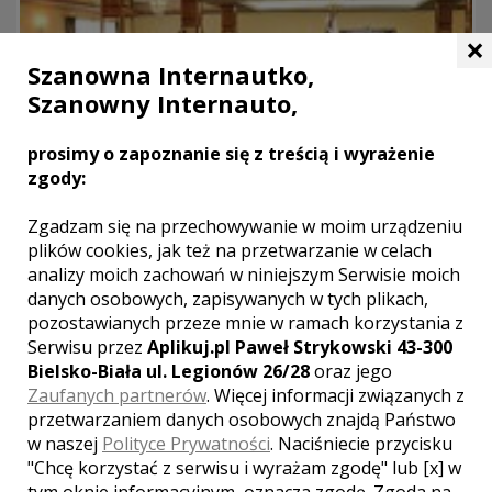
×
Szanowna Internautko,
Szanowny Internauto,
prosimy o zapoznanie się z treścią i wyrażenie
zgody:
Zgadzam się na przechowywanie w moim urządzeniu
plików cookies, jak też na przetwarzanie w celach
analizy moich zachowań w niniejszym Serwisie moich
danych osobowych, zapisywanych w tych plikach,
pozostawianych przeze mnie w ramach korzystania z
Sala Glinkowscy
Serwisu przez
Aplikuj.pl Paweł Strykowski 43-300
Jaraczewo
Bielsko-Biała ul. Legionów 26/28
oraz jego
Zaufanych partnerów
. Więcej informacji związanych z
Sala Bankietowa - K&M Glinkowscy to wspaniała przestrzeń na
przetwarzaniem danych osobowych znajdą Państwo
wesela i bankiety. Personel Sali zapewnia wyśmienite jedzenie i
w naszej
Polityce Prywatności
. Naciśniecie przycisku
uśmiechnięta, profesjonalna obsługę. Do dyspozycji naszych
"Chcę korzystać z serwisu i wyrażam zgodę" lub [x] w
Par młodych Audi Q5 i ...