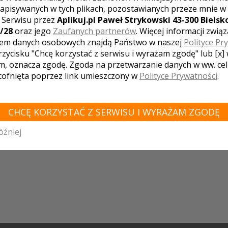
apisywanych w tych plikach, pozostawianych przeze mnie w
WÓDZTWO WIELKOPOLSKIE - ZOBACZ LISTĘ 
z Serwisu przez
Aplikuj.pl Paweł Strykowski 43-300 Bielsko
/28
oraz jego
Zaufanych partnerów
. Więcej informacji zwią
ń
Międzychód
Pobiedziska
Jastrowie
Miłosław
Koło
Mi
em danych osobowych znajdą Państwo w naszej
Polityce Pr
yn
Kępno
Grzegorzew
Stęszew
Wieleń
Kórnik
Trzciank
ko
Sieraków
Oborniki
Przygodzice
Wągrowiec
Kobyla Gór
rzycisku "Chcę korzystać z serwisu i wyrażam zgodę" lub [x]
ca
Suchy Las
Lwówek
Włoszakowice
Powidz
Chrzypsko W
m, oznacza zgodę. Zgoda na przetwarzanie danych w ww. ce
Kostrzyn
Krzemieniewo
Wilkowice
Kwilcz
Witkowo
Sz
 cofnięta poprzez link umieszczony w
Polityce Prywatności
.
Dolsk
Golina
Duszniki
Lednogóra
Pęckowo
Kaczory
zyn
Bralin
Tuliszków
Nowe Miasto nad Wartą
Młodzikowo
Stary
Szałe
Żerków
Nekla
Tłokinia Kościelna
Sławica
K
o
Jaraczewo
Tarce
Szczepowice
Siemianice
Kazimierz Bi
CHCĘ KORZYSTAĆ Z SERWISU I WYRAŻAM ZGODĘ
ek
Skulsk
Kobylnica
Rokietnica
Borek Wielkopolski
GIEW
k
Pakosław
Trzemeszno
Połajewo
Budziejewo
Miedzic
o
Luboń
Batorowo
Odolanów
Książ Wielkopolski
Biedrus
óźniej
wko