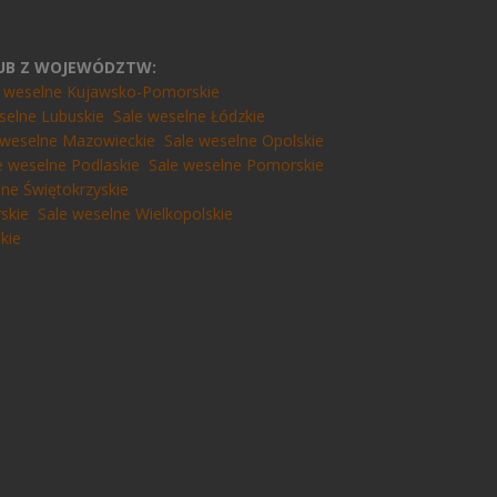
LUB Z WOJEWÓDZTW:
e weselne Kujawsko-Pomorskie
selne Lubuskie
Sale weselne Łódzkie
 weselne Mazowieckie
Sale weselne Opolskie
e weselne Podlaskie
Sale weselne Pomorskie
lne Świętokrzyskie
skie
Sale weselne Wielkopolskie
kie