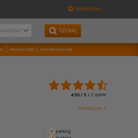
DODAJ LOKAL
SZUKAJ
in
Wesele Łódź
Wesele Rzeszów
z
2
opinie
4.50 /
5
WYNIKÓW:
1
parking
kuchnia