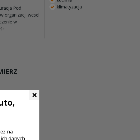
klimatyzacja
auracja Pod
 w organizacji wesel
dczenie w
i. ...
MIERZ
×
uto,
też na
oich danych