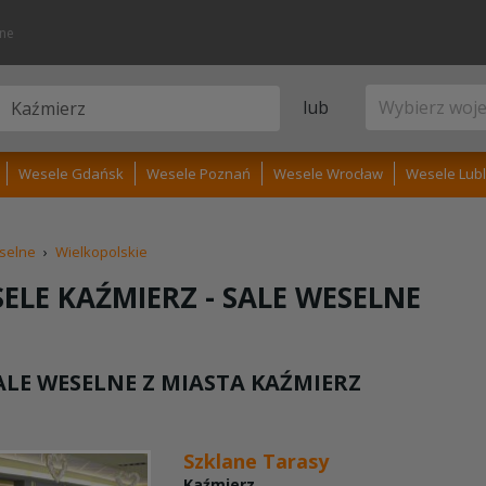
lne
lub
Wesele Gdańsk
Wesele Poznań
Wesele Wrocław
Wesele Lubl
selne
›
Wielkopolskie
ELE KAŹMIERZ -
SALE WESELNE
LE WESELNE Z MIASTA
KAŹMIERZ
Szklane Tarasy
Kaźmierz