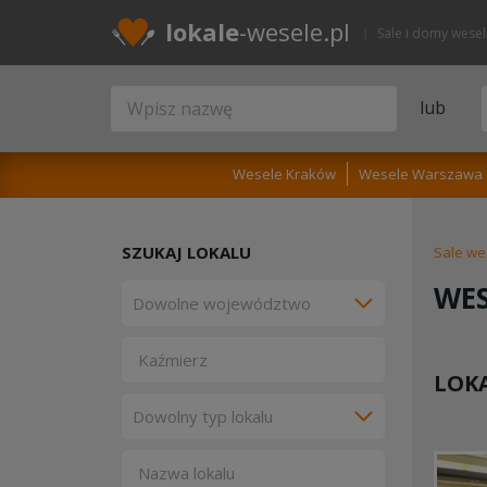
lokale
-wesele.pl
Sale i domy wese
lub
Wesele Kraków
Wesele Warszawa
SZUKAJ LOKALU
Sale we
WES
LOKA