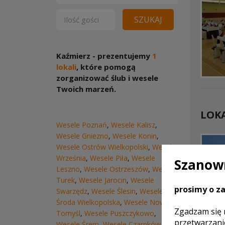
SZUKAJ
Kaźmierz - prezentujemy
1
lokali
, które pomogą
zorganizować ślub i wesele
Twoich marzeń.
LOKA
Wesele Poznań
,
Wesele Kalisz
,
Wesele Gniezno
,
Wesele Konin
,
Wesele Ostrów Wielkopolski
,
Wesele
Września
,
Wesele Piła
,
Wesele
Szanown
Leszno
,
Wesele Ostrzeszów
,
Wesele
Turek
,
Wesele Jarocin
,
Wesele
Różan
prosimy o za
Pozna
Swarzędz
,
Wesele Ślesin
,
Wesele
Środa Wielkopolska
,
Wesele Nowy
Zgadzam się 
Tomyśl
,
Wesele Puszczykowo
,
przetwarzani
Wesele Śrem
,
Wesele Czarnków
,