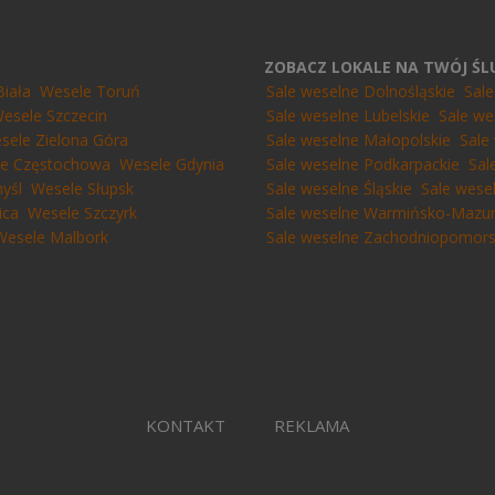
ZOBACZ LOKALE NA TWÓJ Ś
Biała
Wesele Toruń
Sale weselne Dolnośląskie
Sal
esele Szczecin
Sale weselne Lubelskie
Sale we
sele Zielona Góra
Sale weselne Małopolskie
Sale
e Częstochowa
Wesele Gdynia
Sale weselne Podkarpackie
Sal
yśl
Wesele Słupsk
Sale weselne Śląskie
Sale wese
ica
Wesele Szczyrk
Sale weselne Warmińsko-Mazur
Wesele Malbork
Sale weselne Zachodniopomors
KONTAKT
REKLAMA