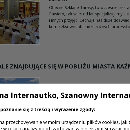
Obecne Szklane Tarasy, to wcześniej rest
Pawiem, tak wiec od lat specjalizujemy się
i innych przyjęć. Cechuje nas duże doświa
kompleksowej obsłudze rożnych uroczystośc
LE ZNAJDUJĄCE SIĘ W POBLIŻU MIASTA KAŹ
a Internautko, Szanowny Interna
y Dworek
poznanie się z treścią i wyrażenie zgody:
ń
na przechowywanie w moim urządzeniu plików cookies, jak 
e w celach analizy moich zachowań w niniejszym Serwisie m