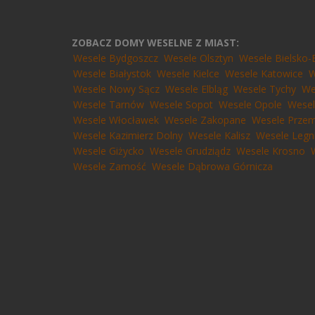
ZOBACZ DOMY WESELNE Z MIAST:
Wesele Bydgoszcz
Wesele Olsztyn
Wesele Bielsko-
Wesele Białystok
Wesele Kielce
Wesele Katowice
W
Wesele Nowy Sącz
Wesele Elbląg
Wesele Tychy
We
Wesele Tarnów
Wesele Sopot
Wesele Opole
Wesel
Wesele Włocławek
Wesele Zakopane
Wesele Przem
Wesele Kazimierz Dolny
Wesele Kalisz
Wesele Legn
Wesele Giżycko
Wesele Grudziądz
Wesele Krosno
Wesele Zamość
Wesele Dąbrowa Górnicza