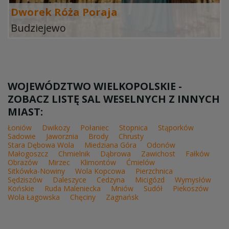
Dworek Róża Poraja
Budziejewo
WOJEWÓDZTWO WIELKOPOLSKIE -
ZOBACZ LISTĘ SAL WESELNYCH Z INNYCH
MIAST:
Łoniów
Dwikozy
Połaniec
Stopnica
Stąporków
Sadowie
Jaworznia
Brody
Chrusty
Stara Dębowa Wola
Miedziana Góra
Odonów
Małogoszcz
Chmielnik
Dąbrowa
Zawichost
Fałków
Obrazów
Mirzec
Klimontów
Ćmielów
Sitkówka-Nowiny
Wola Kopcowa
Pierzchnica
Sędziszów
Daleszyce
Cedzyna
Micigózd
Wymysłów
Końskie
Ruda Maleniecka
Mniów
Sudół
Piekoszów
Wola Łagowska
Chęciny
Zagnańsk