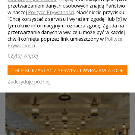
przetwarzaniem danych osobowych znajdą Państwo
Mamy nadzieję, że nasza bogata oferta zaspokoi nawet
w naszej
Polityce Prywatności
. Naciśniecie przycisku
najbardziej wymagających klientów.
"Chcę korzystać z serwisu i wyrażam zgodę" lub [x] w
miejsca noclegowe
tym oknie informacyjnym, oznacza zgodę. Zgoda na
parking
przetwarzanie danych w ww. celu może być w każdej
kuchnia
chwili cofnięta poprzez link umieszczony w
Polityce
klimatyzacja
Prywatności
.
Liczba miejsc
Czytaj więcej
200
CHCĘ KORZYSTAĆ Z SERWISU I WYRAŻAM ZGODĘ
Zadecyduję później