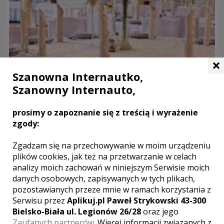
×
Szanowna Internautko,
Szanowny Internauto,
prosimy o zapoznanie się z treścią i wyrażenie
zgody:
Zgadzam się na przechowywanie w moim urządzeniu
Restauracja - Hotel Kassandra
plików cookies, jak też na przetwarzanie w celach
analizy moich zachowań w niniejszym Serwisie moich
Września
danych osobowych, zapisywanych w tych plikach,
W przytulnych i komfortowych pokojach Hotelu Kassandra
pozostawianych przeze mnie w ramach korzystania z
spędzą Państwo miłe chwile wypoczynku po hucznej zabawie
Serwisu przez
Aplikuj.pl Paweł Strykowski 43-300
na przyjęciu weselnym odbywającym się w eleganckiej Sali
Bielsko-Biała ul. Legionów 26/28
oraz jego
Kryształowej obiektu. Zapraszamy do organizacji wszelkich ...
Zaufanych partnerów
. Więcej informacji związanych z