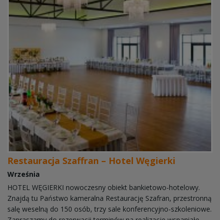
Restauracja Szaffran – Hotel Węgierki
Września
HOTEL WĘGIERKI nowoczesny obiekt bankietowo-hotelowy.
Znajdą tu Państwo kameralna Restaurację Szafran, przestronną
salę weselną do 150 osób, trzy sale konferencyjno-szkoleniowe.
Zapraszamy do rezerwacji terminów na realizacje wspaniałe