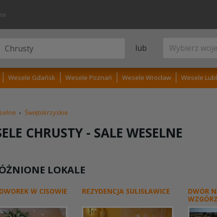
lne
lub
Wesele Gdańsk
Wesele Poznań
Wesele Wrocław
Wesele Lubl
selne
›
Świętokrzyskie
ELE CHRUSTY -
SALE WESELNE
ÓŻNIONE LOKALE
 DWOREK W CISOWIE
REZYDENCJA SULISŁAWICE
DWÓR N
WZGÓR