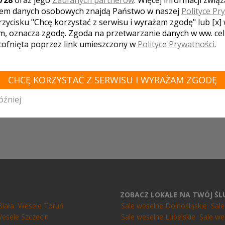
/28
oraz jego
Zaufanych partnerów
. Więcej informacji zwią
em danych osobowych znajdą Państwo w naszej
Polityce Pr
rzycisku "Chcę korzystać z serwisu i wyrażam zgodę" lub [x]
m, oznacza zgodę. Zgoda na przetwarzanie danych w ww. ce
WÓDZTWO ŚWIĘTOKRZYSKIE - ZOBACZ LISTĘ
 cofnięta poprzez link umieszczony w
Polityce Prywatności
.
T:
Sulejów
Kolonia Łobudzice
Leźnica Wielka
Oporów
Ksaw
zewice
Czarnocin
Warta
Małków
Swolszewice Małe
Wrób
CHCĘ KORZYSTAĆ Z SERWISU I WYRAŻAM ZGODĘ
óźniej
ZOBACZ LOKALE NA TWÓJ Ś
Biała
Wesele Toruń
Sale weselne Dolnośląskie
Sal
esele Szczecin
Sale weselne Lubelskie
Sale we