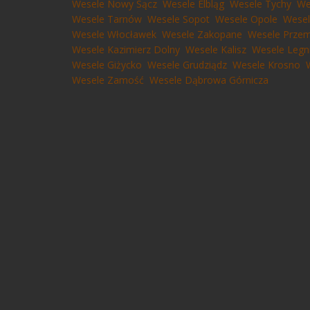
Wesele Nowy Sącz
Wesele Elbląg
Wesele Tychy
We
Wesele Tarnów
Wesele Sopot
Wesele Opole
Wesel
Wesele Włocławek
Wesele Zakopane
Wesele Przem
Wesele Kazimierz Dolny
Wesele Kalisz
Wesele Legn
Wesele Giżycko
Wesele Grudziądz
Wesele Krosno
Wesele Zamość
Wesele Dąbrowa Górnicza