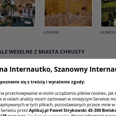
ŁONIÓW
KLIMON
LE WESELNE Z MIASTA
CHRUSTY
a Internautko, Szanowny Interna
Lipowy Dwór
Chrusty
poznanie się z treścią i wyrażenie zgody:
Rekreacyjny teren, otaczający Lipowy Dwór
klimatu temu miejscu. Obiekt posiada salę
na przechowywanie w moim urządzeniu plików cookies, jak 
osób oraz namiot bankietowy dla 600 gośc
e w celach analizy moich zachowań w niniejszym Serwisie m
apisywanych w tych plikach, pozostawianych przeze mnie w
z Serwisu przez
Aplikuj.pl Paweł Strykowski 43-300 Bielsko