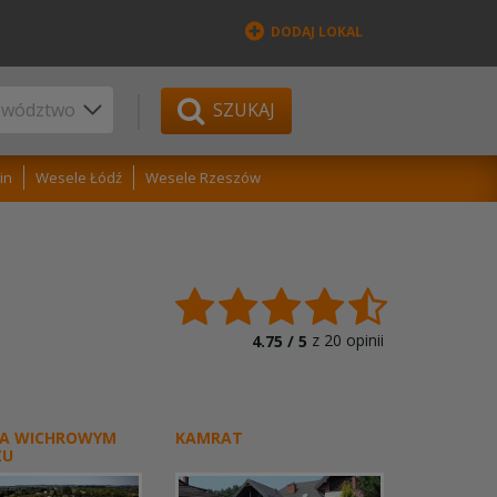
DODAJ LOKAL
SZUKAJ
in
Wesele Łódź
Wesele Rzeszów
z
20
opinii
4.75 /
5
A WICHROWYM
KAMRAT
ZU