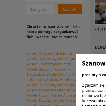
SZUKAJ
Chrusty - prezentujemy
1 lokali
,
KIELCE
które pomogą zorganizować
ślub i wesele Twoich marzeń.
LOKA
Wesele Łódź
,
Wesele Pabianice
,
Wesele Bełchatów
,
Wesele Zgierz
,
Szanown
Wesele Konstantynów Łódzki
,
Wesele Opoczno
,
Wesele Piotrków
Trybunalski
,
Wesele Wolbórz
,
Wesele
prosimy o za
Aleksandrów Łódzki
,
Wesele Łask
,
Wesele Radomsko
,
Wesele Spała
,
Zgadzam się 
Wesele Tomaszów Mazowiecki
,
przetwarzani
Wesele Tuszyn
,
Wesele Andrespol
,
osobowych, z
Wesele Brzeziny
,
Wesele Kruszów
,
korzystania 
Wesele Osjaków
,
Wesele Ozorków
,