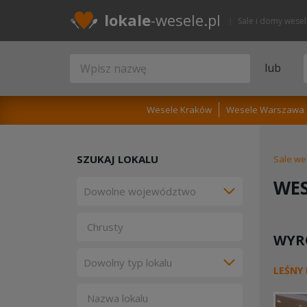
lokale
-wesele.pl
Sale i domy wese
lub
Wesele Kraków
Wesele Warszawa
SZUKAJ LOKALU
Sale we
WES
WYR
LEŚNY