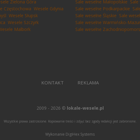
sele Zielona Góra
Sale weselne Małopolskie
Sale
e Częstochowa
Wesele Gdynia
Sale weselne Podkarpackie
Sal
yśl
Wesele Słupsk
Sale weselne Śląskie
Sale wese
ica
Wesele Szczyrk
Sale weselne Warmińsko-Mazur
Wesele Malbork
Sale weselne Zachodniopomors
KONTAKT
REKLAMA
2009 - 2026 ©
lokale-wesele.pl
Wszystkie prawa zastrzeżone. Kopiowanie treści i zdjęć bez zgody redakcji jest zabronione.
Wykonanie DigiHex Systems