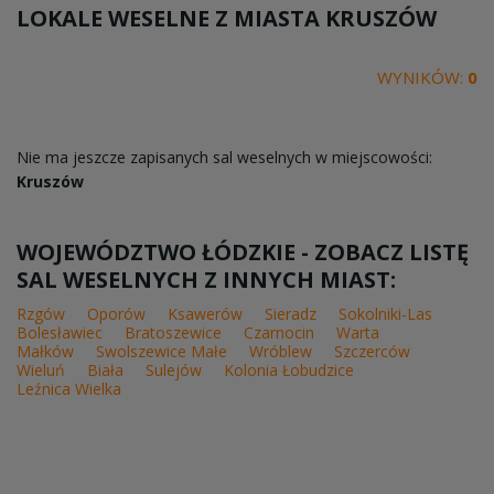
LOKALE WESELNE Z MIASTA
KRUSZÓW
WYNIKÓW:
0
Nie ma jeszcze zapisanych sal weselnych w miejscowości:
Kruszów
WOJEWÓDZTWO ŁÓDZKIE - ZOBACZ LISTĘ
SAL WESELNYCH Z INNYCH MIAST:
Rzgów
Oporów
Ksawerów
Sieradz
Sokolniki-Las
Bolesławiec
Bratoszewice
Czarnocin
Warta
Małków
Swolszewice Małe
Wróblew
Szczerców
Wieluń
Biała
Sulejów
Kolonia Łobudzice
Leźnica Wielka