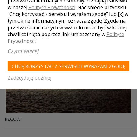
przetwarzaniem danych osobowych znajdą Państwo
ŁÓDŹ
w naszej
Polityce Prywatności
. Naciśniecie przycisku
"Chcę korzystać z serwisu i wyrażam zgodę" lub [x] w
SALA BANKIETOWA ENIGMA
tym oknie informacyjnym, oznacza zgodę. Zgoda na
przetwarzanie danych w ww. celu może być w każdej
chwili cofnięta poprzez link umieszczony w
Polityce
Prywatności
.
Czytaj więcej
CHCĘ KORZYSTAĆ Z SERWISU I WYRAŻAM ZGODĘ
Zadecyduję później
RZGÓW