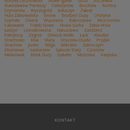
Kolonia Lesznowola
Nowe Iganie
Gózd
Soczewka
Stanisławów Pierwszy
Celestynów
Brochów
Ruchna
Szymanów
Wyszogród
Kałuszyn
Zakręt
Huta Żabiowolska
Emów
Brudzeń Duży
Chotynia
Szymaki
Osieck
Wiązowna
Baboszewo
Mszczonów
Całowanie
Trębki Nowe
Nowa Sucha
Żabia Wola
Ładzyń
Leśniakowizna
Naruszewo
Zaździerz
Patrykozy
Zegrze
Otwock Wielki
Łąck
Klaudyn
Strachowo
Iłów
Many
Oryszew-Osada
Przypki
Strachów
Joniec
Wilga
Wierzbin
Zakroczym
Dłużniewo
Łaskarzew
Sękocin Stary
Czosnów
Milanówek
Belsk Duży
Izabelin
Mościska
Karpiska
KONTAKT