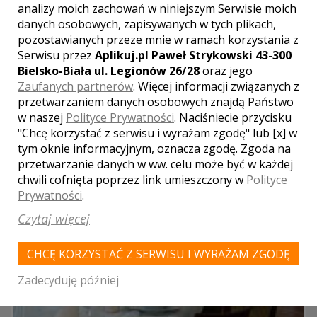
analizy moich zachowań w niniejszym Serwisie moich
ŁÓDŹ
danych osobowych, zapisywanych w tych plikach,
pozostawianych przeze mnie w ramach korzystania z
Serwisu przez
Aplikuj.pl Paweł Strykowski 43-300
LOKALE WESELNE Z MIASTA
MAŁKÓW
Bielsko-Biała ul. Legionów 26/28
oraz jego
Zaufanych partnerów
. Więcej informacji związanych z
WYNIKÓW:
1
przetwarzaniem danych osobowych znajdą Państwo
w naszej
Polityce Prywatności
. Naciśniecie przycisku
"Chcę korzystać z serwisu i wyrażam zgodę" lub [x] w
tym oknie informacyjnym, oznacza zgodę. Zgoda na
przetwarzanie danych w ww. celu może być w każdej
chwili cofnięta poprzez link umieszczony w
Polityce
Prywatności
.
Czytaj więcej
CHCĘ KORZYSTAĆ Z SERWISU I WYRAŻAM ZGODĘ
Zadecyduję później