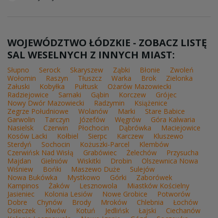
WOJEWÓDZTWO ŁÓDZKIE - ZOBACZ LISTĘ
SAL WESELNYCH Z INNYCH MIAST:
Słupno
Serock
Skaryszew
Ząbki
Błonie
Zwoleń
Wołomin
Raszyn
Tłuszcz
Warka
Brok
Zielonka
Załuski
Kobyłka
Pułtusk
Ożarów Mazowiecki
Radziejowice
Sarnaki
Gąbin
Korczew
Grójec
Nowy Dwór Mazowiecki
Radzymin
Książenice
Zegrze Południowe
Wolanów
Marki
Stare Babice
Garwolin
Tarczyn
Józefów
Węgrów
Góra Kalwaria
Nasielsk
Czerwin
Płochocin
Dąbrówka
Maciejowice
Kosów Lacki
Kołbiel
Sierpc
Karczew
Kluszewo
Sterdyń
Sochocin
Kożuszki-Parcel
Klembów
Czerwińsk Nad Wisłą
Grabówiec
Żelechów
Przysucha
Majdan
Gielniów
Wiskitki
Drobin
Olszewnica Nowa
Wiśniew
Bońki
Maszewo Duże
Sulejów
Nowa Bukówka
Mystkowo
Górki
Zaborówek
Kampinos
Żaków
Lesznowola
Miastków Kościelny
Jasieniec
Kolonia Lesiów
Nowe Grobice
Potworów
Dobre
Chynów
Brody
Mroków
Chlebnia
Łochów
Osieczek
Klwów
Kotuń
Jedlińsk
Łajski
Ciechanów