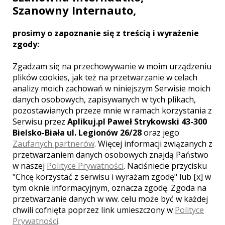
WARSZAWA
Szanowny Internauto,
PAŁACYK OTRĘBUSY
prosimy o zapoznanie się z treścią i wyrażenie
zgody:
Zgadzam się na przechowywanie w moim urządzeniu
plików cookies, jak też na przetwarzanie w celach
analizy moich zachowań w niniejszym Serwisie moich
danych osobowych, zapisywanych w tych plikach,
pozostawianych przeze mnie w ramach korzystania z
Serwisu przez
Aplikuj.pl Paweł Strykowski 43-300
Bielsko-Biała ul. Legionów 26/28
oraz jego
Zaufanych partnerów
. Więcej informacji związanych z
przetwarzaniem danych osobowych znajdą Państwo
w naszej
Polityce Prywatności
. Naciśniecie przycisku
"Chcę korzystać z serwisu i wyrażam zgodę" lub [x] w
tym oknie informacyjnym, oznacza zgodę. Zgoda na
WARSZAWA
przetwarzanie danych w ww. celu może być w każdej
chwili cofnięta poprzez link umieszczony w
Polityce
Prywatności
.