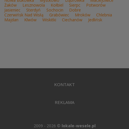
Nowa Bukówka
Mystkowo
Dąbrówka
Maciejowice
Żaków
Lesznowola
Kołbiel
Sierpc
Potworów
Jasieniec
Sterdyń
Sochocin
Dobre
Czerwińsk Nad Wisłą
Grabówiec
Mroków
Chlebnia
Majdan
Klwów
Wiskitki
Ciechanów
Jedlińsk
KONTAKT
REKLAMA
2009 - 2026 ©
lokale-wesele.pl