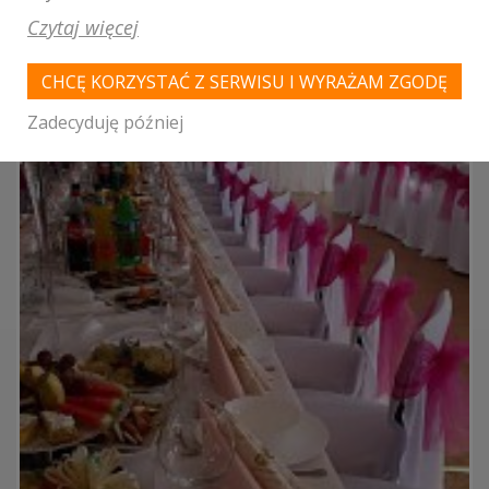
LOKALE WESELNE Z MIASTA
BOŃKI
Czytaj więcej
WYNIKÓW:
1
CHCĘ KORZYSTAĆ Z SERWISU I WYRAŻAM ZGODĘ
Zadecyduję później