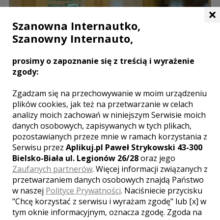
×
Szanowna Internautko,
Szanowny Internauto,
prosimy o zapoznanie się z treścią i wyrażenie
zgody:
Zgadzam się na przechowywanie w moim urządzeniu
plików cookies, jak też na przetwarzanie w celach
analizy moich zachowań w niniejszym Serwisie moich
danych osobowych, zapisywanych w tych plikach,
pozostawianych przeze mnie w ramach korzystania z
Serwisu przez
Aplikuj.pl Paweł Strykowski 43-300
Hotel E-Wita
Bielsko-Biała ul. Legionów 26/28
oraz jego
Zaufanych partnerów
. Więcej informacji związanych z
Raszyn
przetwarzaniem danych osobowych znajdą Państwo
Szczególny hotel pod Warszawą E-Wita zaprasza do siebie!
w naszej
Polityce Prywatności
. Naciśniecie przycisku
Miejsce, atmosferę i wspaniałą obsługę oraz smaczne jedzenie
"Chcę korzystać z serwisu i wyrażam zgodę" lub [x] w
będziecie jeszcze długo wspominać po wyjeździe. E-wiat oferuje
tym oknie informacyjnym, oznacza zgodę. Zgoda na
również klimatyzowana, nowoczesna sale bankietową ...