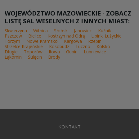
WOJEWÓDZTWO MAZOWIECKIE - ZOBACZ
LISTĘ SAL WESELNYCH Z INNYCH MIAST:
Skwierzyna
Witnica
Słońsk
Janowiec
Kuźnik
Pszczew
Bielice
Kostrzyn nad Odrą
Lipinki Łużyckie
Torzym
Nowe Kramsko
Kargowa
Rzepin
Strzelce Krajeńskie
Kosobudz
Tuczno
Kolsko
Długie
Toporów
Iłowa
Gubin
Lubniewice
Łąkomin
Sulęcin
Brody
KONTAKT