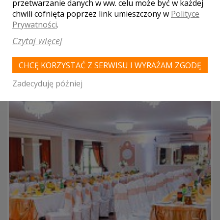
przetwarzanie danych w ww. celu może być w każdej
chwili cofnięta poprzez link umieszczony w
Polityce
miejsca noclegowe
Prywatności
.
parking
kuchnia
Czytaj więcej
klimatyzacja
CHCĘ KORZYSTAĆ Z SERWISU I WYRAŻAM ZGODĘ
Zadecyduję później