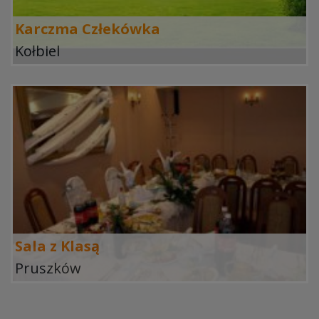
Karczma Człekówka
Kołbiel
Sala z Klasą
Pruszków