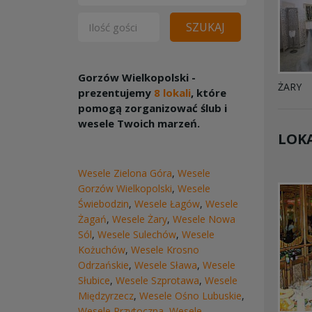
SZUKAJ
Gorzów Wielkopolski -
ŻARY
prezentujemy
8 lokali
, które
pomogą zorganizować ślub i
wesele Twoich marzeń.
LOKA
Wesele Zielona Góra
,
Wesele
Gorzów Wielkopolski
,
Wesele
Świebodzin
,
Wesele Łagów
,
Wesele
Żagań
,
Wesele Żary
,
Wesele Nowa
Sól
,
Wesele Sulechów
,
Wesele
Kożuchów
,
Wesele Krosno
Odrzańskie
,
Wesele Sława
,
Wesele
Słubice
,
Wesele Szprotawa
,
Wesele
Międzyrzecz
,
Wesele Ośno Lubuskie
,
Wesele Przytoczna
,
Wesele