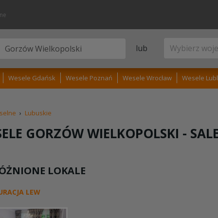
lne
lub
Wesele Gdańsk
Wesele Poznań
Wesele Wrocław
Wesele Lubl
selne
›
Lubuskie
ELE GORZÓW WIELKOPOLSKI -
SAL
ÓŻNIONE LOKALE
URACJA LEW