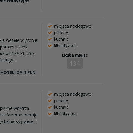
ać tradycyjny
*
miejsca noclegowe
parking
kuchnia
kie wesele w gronie
klimatyzacja
e pomieszczenia
uż od 129 PLN/os.
Liczba miejsc
sługę ...
134
HOTELI ZA 1 PLN
miejsca noclegowe
parking
kuchnia
piękne wnętrza
klimatyzacja
at. Karczma oferuje
gę kelnerską wesel i