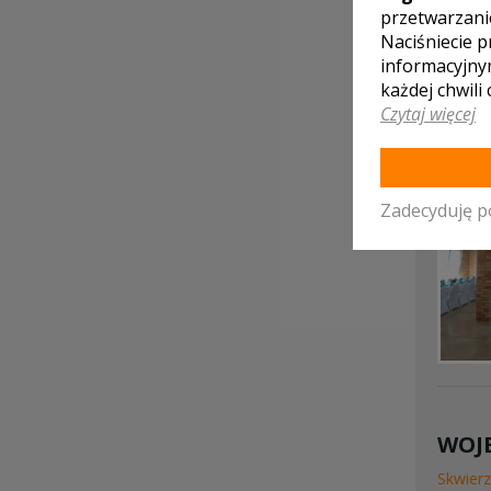
przetwarzani
Naciśniecie p
informacyjny
każdej chwili
Czytaj więcej
Zadecyduję p
WOJE
Skwier