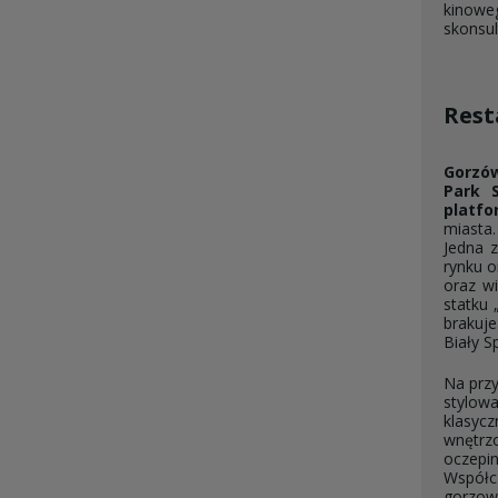
kinoweg
skonsul
Rest
Gorzów
Park 
platfo
miasta
Jedna 
rynku 
oraz w
statku 
brakuje
Biały Sp
Na przy
stylowa
klasycz
wnętrzo
oczepin
Współcz
gorzow