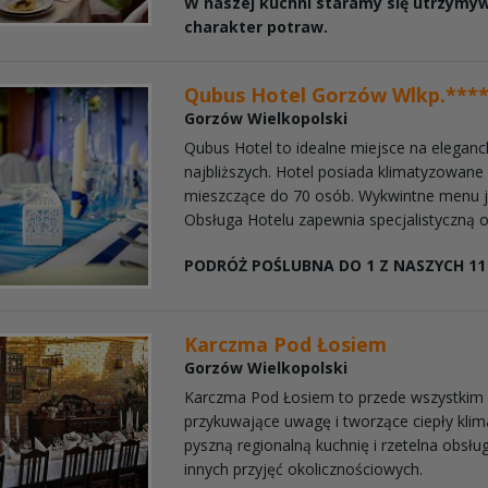
W naszej kuchni staramy się utrzymyw
charakter potraw.
Qubus Hotel Gorzów Wlkp.***
Gorzów Wielkopolski
Qubus Hotel to idealne miejsce na eleganc
najbliższych. Hotel posiada klimatyzowan
mieszczące do 70 osób. Wykwintne menu j
Obsługa Hotelu zapewnia specjalistyczną ob
PODRÓŻ POŚLUBNA DO 1 Z NASZYCH 11 
Karczma Pod Łosiem
Gorzów Wielkopolski
Karczma Pod Łosiem to przede wszystkim 
przykuwające uwagę i tworzące ciepły klim
pyszną regionalną kuchnię i rzetelna obsłu
innych przyjęć okolicznościowych.