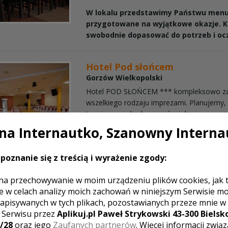
W lokalu przedstawimy Państwu menu 
przygotowane na wyjątkowe okazje. 
swobodnie dopasować do potrzeb i ocz
Hotel Pod słońcem
Gorzów Wielkopolski
Hotel POD SŁOŃCEM *** kompleksowo za
wszelkiego rodzaju imprezami. Planujemy
terminy u podwykonawców i dopinamy wsz
guzik, a Ty nie musisz się o nic martwić. Za
a Internautko, Szanowny Interna
Organizacja imprez okolicznościowych
poznanie się z treścią i wyrażenie zgody:
specjalność.
na przechowywanie w moim urządzeniu plików cookies, jak 
Ośrodek AZYL Mironice
e w celach analizy moich zachowań w niniejszym Serwisie m
Gorzów Wielkopolski
apisywanych w tych plikach, pozostawianych przeze mnie w
z Serwisu przez
Aplikuj.pl Paweł Strykowski 43-300 Bielsko
Ośrodek Azyl położony jest bardzo malown
/28
oraz jego
Zaufanych partnerów
. Więcej informacji zwią
Gorzowa Wlkp, bo zaledwie 10 kilometrów