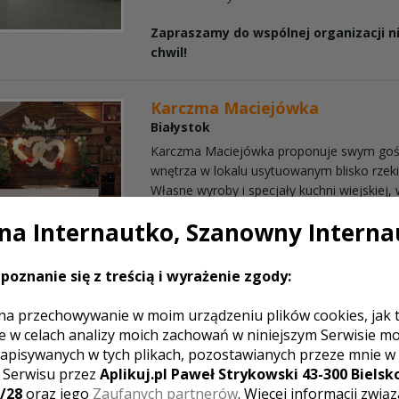
Zapraszamy do wspólnej organizacji 
chwil!
Karczma Maciejówka
Białystok
Karczma Maciejówka proponuje swym go
wnętrza w lokalu usytuowanym blisko rzeki S
Własne wyroby i specjały kuchni wiejskiej,
sielską architekturą tworzy wyjątkowość mie
a Internautko, Szanowny Interna
Czem chata bogata, tem rada.
poznanie się z treścią i wyrażenie zgody:
Hotel Branicki ****
na przechowywanie w moim urządzeniu plików cookies, jak 
Białystok
e w celach analizy moich zachowań w niniejszym Serwisie m
apisywanych w tych plikach, pozostawianych przeze mnie w
Hotel Branicki proponuje Państwu dwie sa
z Serwisu przez
Aplikuj.pl Paweł Strykowski 43-300 Bielsko
70 osób, na bardziej kameralne spotkania 
/28
oraz jego
Zaufanych partnerów
. Więcej informacji zwią
na 120 osób. Meni indywidualnie opracow