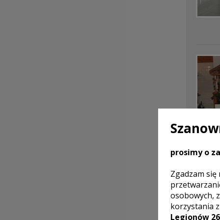
Szanown
prosimy o za
Zgadzam się 
przetwarzani
osobowych, z
korzystania 
Legionów 26