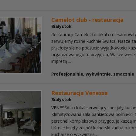
Camelot club - restauracja
Białystok
Restauracji Camelot to lokal o niesamowit
serwujemy rożne kuchnie Świata. Nasze 
przełoży się na poczucie wyjątkowości ka
organizowanego tu przyjęcia. Wasze wesele
imprezą ...
Profesjonalnie, wykwintnie, smacznie
Restauracja Venessa
Białystok
VENESSA to lokal serwujący specjały kuchni
Klimatyzowana sala bankietowa pomieści 1
personel kompleksowo przygotuje każdą i
Uśmiechnięty zespół kelnerski zadba o ko
kucharze o wykwintne ...