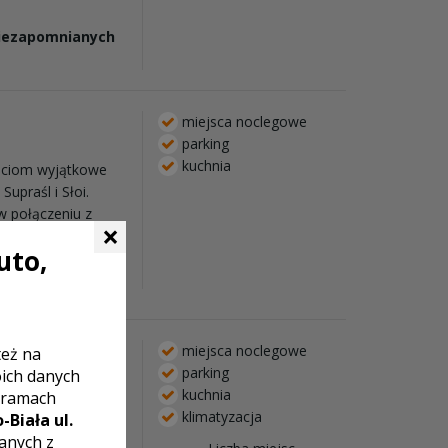
niezapomnianych
miejsca noclegowe
parking
kuchnia
ściom wyjątkowe
upraśl i Słoi.
 w połączeniu z
×
jsca, ...
uto,
miejsca noclegowe
też na
parking
oich danych
kuchnia
 ramach
le bankietowe, na
klimatyzacja
-Biała ul.
i większa z holem
zanych z
ane na każde