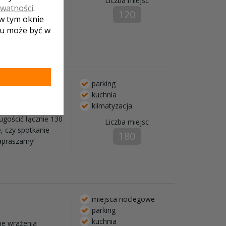
Liczba miejsc
ywatności
.
120
 w tym oknie
lu może być w
nim i szklanym
y kuchni polskiej
parking
kuchnia
klimatyzacja
 w restauracji
gościć łącznie 130
Liczba miejsc
, czy spotkanie
180
apraszamy!
miejsca noclegowe
parking
kuchnia
ne wrażenia