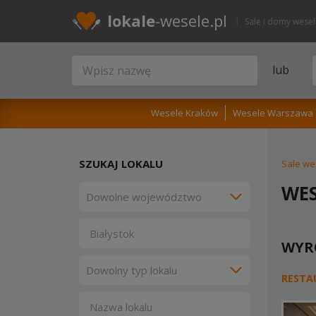
lokale
-wesele.pl
Sale i domy wese
lub
Wesele Kraków
Wesele Warszawa
SZUKAJ LOKALU
Sale we
WES
WYR
RESTA