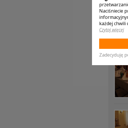
przetwarzani
Naciśniecie p
informacyjny
każdej chwili
Czytaj więcej
Zadecyduję p