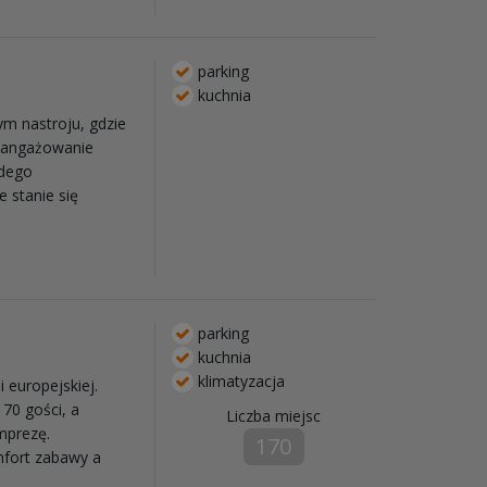
parking
kuchnia
ym nastroju, gdzie
zaangażowanie
żdego
 stanie się
parking
kuchnia
klimatyzacja
 europejskiej.
70 gości, a
Liczba miejsc
mprezę.
170
mfort zabawy a