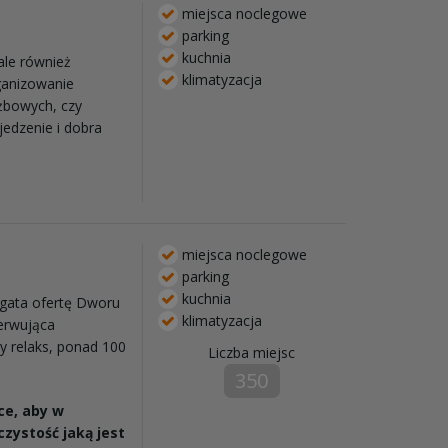
miejsca noclegowe
parking
kuchnia
 ale również
klimatyzacja
ganizowanie
użbowych, czy
jedzenie i dobra
miejsca noclegowe
parking
kuchnia
ogata ofertę Dworu
klimatyzacja
erwująca
y relaks, ponad 100
Liczba miejsc
350
ce, aby w
zystość jaką jest