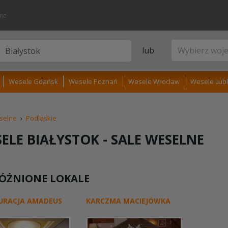
lne
lub
Wesele Gdańsk
Wesele Poznań
Wesele Wrocław
Wesele Lubl
selne
›
Podlaskie
ELE BIAŁYSTOK -
SALE WESELNE
ÓŻNIONE LOKALE
URACJA AMADEUS
KARCZMA MACIEJÓWKA