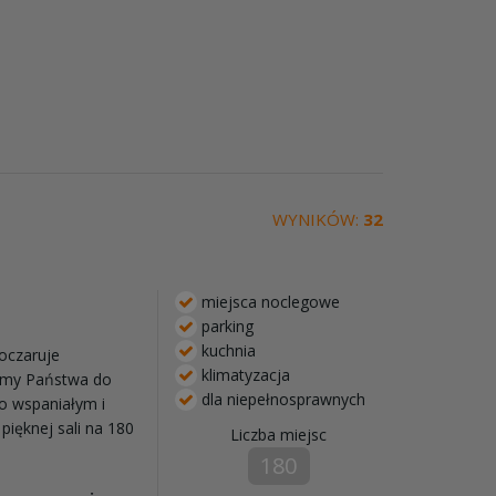
WYNIKÓW:
32
miejsca noclegowe
parking
kuchnia
 oczaruje
klimatyzacja
amy Państwa do
dla niepełnosprawnych
o wspaniałym i
ięknej sali na 180
Liczba miejsc
180