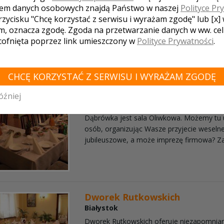
em danych osobowych znajdą Państwo w naszej
Polityce Pr
przyjęcie, zadowoli Państwa i ...
rzycisku "Chcę korzystać z serwisu i wyrażam zgodę" lub [x]
m, oznacza zgodę. Zgoda na przetwarzanie danych w ww. ce
Restauracja z kominkiem, tarasem let
 cofnięta poprzez link umieszczony w
Polityce Prywatności
.
świetlikiem serwuje wykwintne potraw
i śródziemnomorskiej.
CHCĘ KORZYSTAĆ Z SERWISU I WYRAŻAM ZGODĘ
Restauracja Dąbrówka
Białystok
óźniej
Największą i najładniejsza sala bankietową
Dąbrówka jest sala Oliwkowa. Możemy tu u
osób, organizując Wasze przyjecie weselne
jubileuszowe, a może imprezę firmowa? Z
Dworek Rutkowskich
Białystok
Dworek Rutkowskich oferuje niezapomnia