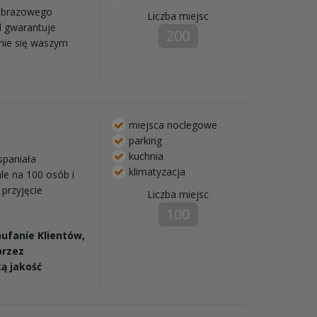
jobrazowego
Liczba miejsc
l gwarantuje
200
anie się waszym
miejsca noclegowe
parking
kuchnia
spaniała
klimatyzacja
le na 100 osób i
 przyjęcie
Liczba miejsc
100
ufanie Klientów,
przez
ą jakość