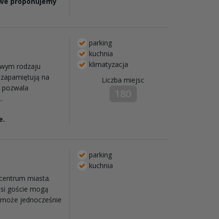
mowe proponujemy
parking
kuchnia
klimatyzacja
swym rodzaju
e zapamiętują na
Liczba miejsc
h pozwala
180
.
e.
parking
kuchnia
 centrum miasta.
asi goście mogą
, może jednocześnie