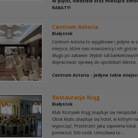
W piątki, niedziele oraz miesiące zi
RABATY!
Centrum Astoria
Białystok
Centrum Astoria to wyjątkowe i jedyne w 
miejsce, które nasi nowożeńcy i ich gości
długo po zabawie. Wybór sal bankietowyc
dopracować oprawę do upodobań klienta ..
Centrum Astoria - Jedyne takie miejsc
Restauracja Krąg
Białystok
Klub Rozrywki Krąg znajduje się nieopodal
Obok klubu znajduje się hotel, w kótrym n
wypocząć. Przestrzeń jaka zapewnia lokal
pomieścić 500 osób. Umożliwia to ...