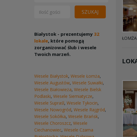
SZUKAJ
Białystok - prezentujemy
32
ŁOMŻA
lokale
, które pomogą
zorganizować ślub i wesele
Twoich marzeń.
LOKA
Wesele Białystok
,
Wesele Łomża
,
Wesele Augustów
,
Wesele Suwałki
,
Wesele Białowieża
,
Wesele Bielsk
Podlaski
,
Wesele Siemiatycze
,
Wesele Supraśl
,
Wesele Tykocin
,
Wesele Nowogród
,
Wesele Rajgród
,
Wesele Sokółka
,
Wesele Brańsk
,
Wesele Choroszcz
,
Wesele
Ciechanowiec
,
Wesele Czarna
Białostocka
,
Wesele Dąbrowa