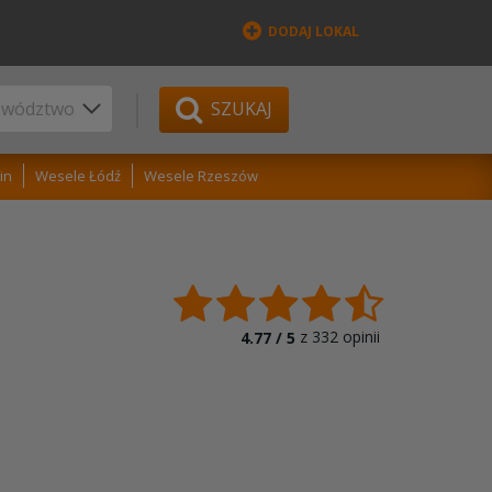
DODAJ LOKAL
SZUKAJ
in
Wesele Łódź
Wesele Rzeszów
z
332
opinii
4.77 /
5