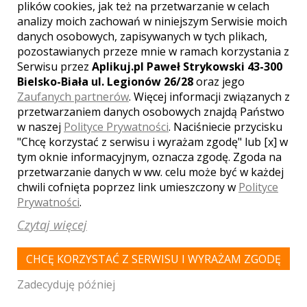
plików cookies, jak też na przetwarzanie w celach
analizy moich zachowań w niniejszym Serwisie moich
danych osobowych, zapisywanych w tych plikach,
pozostawianych przeze mnie w ramach korzystania z
BIAŁYSTOK
Serwisu przez
Aplikuj.pl Paweł Strykowski 43-300
Bielsko-Biała ul. Legionów 26/28
oraz jego
Zaufanych partnerów
. Więcej informacji związanych z
LOKALE WESELNE Z MIASTA
GRAJEWO
przetwarzaniem danych osobowych znajdą Państwo
w naszej
Polityce Prywatności
. Naciśniecie przycisku
"Chcę korzystać z serwisu i wyrażam zgodę" lub [x] w
WYNIKÓW:
1
tym oknie informacyjnym, oznacza zgodę. Zgoda na
przetwarzanie danych w ww. celu może być w każdej
chwili cofnięta poprzez link umieszczony w
Polityce
Prywatności
.
Czytaj więcej
CHCĘ KORZYSTAĆ Z SERWISU I WYRAŻAM ZGODĘ
Zadecyduję później