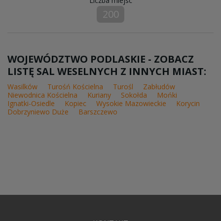
Liczba miejsc
200
WOJEWÓDZTWO PODLASKIE - ZOBACZ
LISTĘ SAL WESELNYCH Z INNYCH MIAST:
Wasilków
Turośń Kościelna
Turośl
Zabłudów
Niewodnica Kościelna
Kuriany
Sokołda
Mońki
Ignatki-Osiedle
Kopiec
Wysokie Mazowieckie
Korycin
Dobrzyniewo Duże
Barszczewo