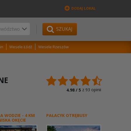
DODAJ LOKAL
SZUKAJ
in
Wesele Łódź
Wesele Rzeszów
NE
z
93
opinii
4.98 /
5
A WODZIE - 4 KM
PAŁACYK OTRĘBUSY
ISKA OKĘCIE