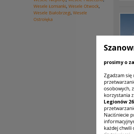
Wesele Łomianki
,
Wesele Otwock
,
Wesele Białobrzegi
,
Wesele
Ostrołęka
Szanown
prosimy o za
Zgadzam się 
przetwarzani
osobowych, z
LOKA
korzystania 
Legionów 26
przetwarzani
Naciśniecie p
informacyjny
każdej chwili
Pałac 