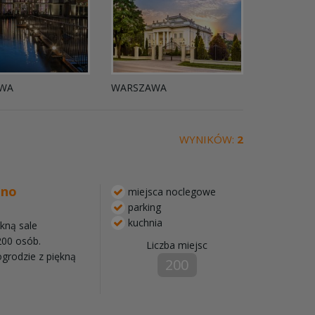
WA
WARSZAWA
WYNIKÓW:
2
uno
miejsca noclegowe
parking
kuchnia
kną sale
200 osób.
Liczba miejsc
grodzie z piękną
200