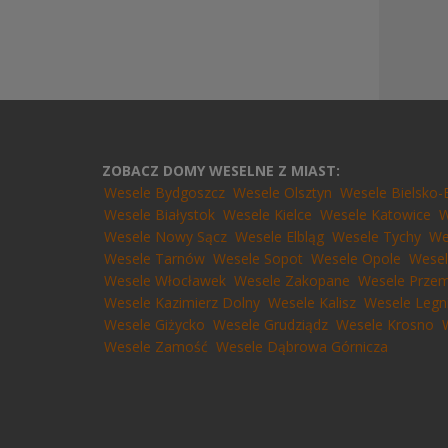
ZOBACZ DOMY WESELNE Z MIAST:
Wesele Bydgoszcz
Wesele Olsztyn
Wesele Bielsko-
Wesele Białystok
Wesele Kielce
Wesele Katowice
W
Wesele Nowy Sącz
Wesele Elbląg
Wesele Tychy
We
Wesele Tarnów
Wesele Sopot
Wesele Opole
Wesel
Wesele Włocławek
Wesele Zakopane
Wesele Przem
Wesele Kazimierz Dolny
Wesele Kalisz
Wesele Legn
Wesele Giżycko
Wesele Grudziądz
Wesele Krosno
Wesele Zamość
Wesele Dąbrowa Górnicza