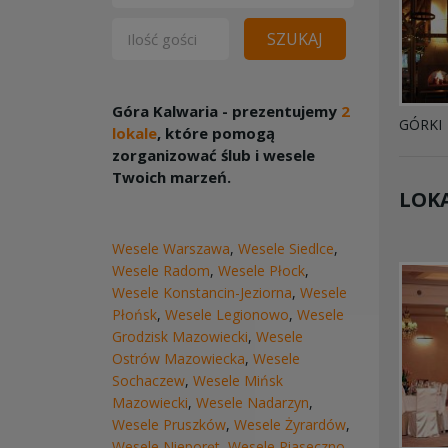
SZUKAJ
Góra Kalwaria - prezentujemy
2
GÓRKI
lokale
, które pomogą
zorganizować ślub i wesele
Twoich marzeń.
LOKA
Wesele Warszawa
,
Wesele Siedlce
,
Wesele Radom
,
Wesele Płock
,
Wesele Konstancin-Jeziorna
,
Wesele
Płońsk
,
Wesele Legionowo
,
Wesele
Grodzisk Mazowiecki
,
Wesele
Ostrów Mazowiecka
,
Wesele
Sochaczew
,
Wesele Mińsk
Mazowiecki
,
Wesele Nadarzyn
,
Wesele Pruszków
,
Wesele Żyrardów
,
Wesele Nieporęt
,
Wesele Piaseczno
,