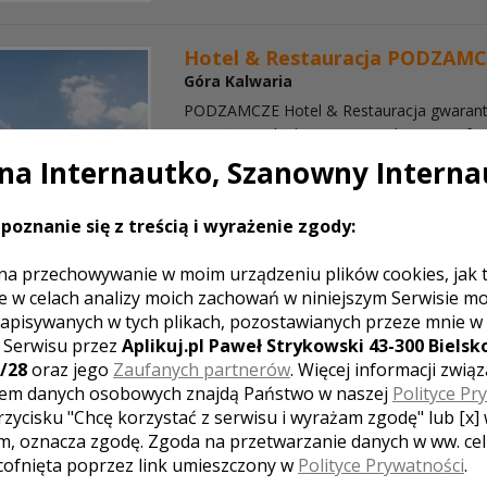
Hotel & Restauracja PODZAM
Góra Kalwaria
PODZAMCZE Hotel & Restauracja gwarant
najwyższą jakoś, niepowtarzalną atmosfe
dużego komfortu oraz fachowych usług. Do
a Internautko, Szanowny Interna
Państwa przyjęcia weselnego przygotowal
bankietową na 250 osób a na ...
poznanie się z treścią i wyrażenie zgody:
na przechowywanie w moim urządzeniu plików cookies, jak 
e w celach analizy moich zachowań w niniejszym Serwisie m
apisywanych w tych plikach, pozostawianych przeze mnie w
LE ZNAJDUJĄCE SIĘ W POBLIŻU MIASTA GÓ
z Serwisu przez
Aplikuj.pl Paweł Strykowski 43-300 Bielsko
/28
oraz jego
Zaufanych partnerów
. Więcej informacji zwią
em danych osobowych znajdą Państwo w naszej
Polityce Pr
rzycisku "Chcę korzystać z serwisu i wyrażam zgodę" lub [x]
m, oznacza zgodę. Zgoda na przetwarzanie danych w ww. ce
 cofnięta poprzez link umieszczony w
Polityce Prywatności
.
na Wodzie - 4 ...
Hotel Chynów
Centrum