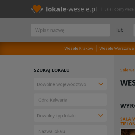
lokale
-wesele.pl
Sale i domy wese
lub
Wesele Kraków
Wesele Warszawa
SZUKAJ LOKALU
Sale we
WES
WYR
SALA 
ZIELO