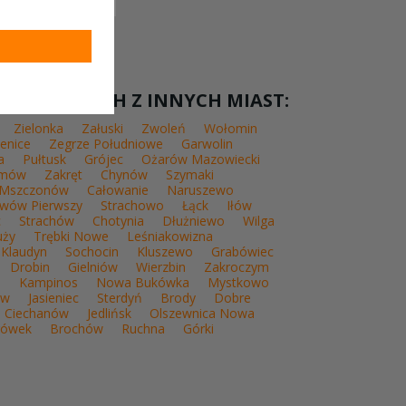
wa
L WESELNYCH Z INNYCH MIAST:
Zielonka
Załuski
Zwoleń
Wołomin
enice
Zegrze Południowe
Garwolin
a
Pułtusk
Grójec
Ożarów Mazowiecki
mów
Zakręt
Chynów
Szymaki
Mszczonów
Całowanie
Naruszewo
awów Pierwszy
Strachowo
Łąck
Iłów
c
Strachów
Chotynia
Dłużniewo
Wilga
uży
Trębki Nowe
Leśniakowizna
Klaudyn
Sochocin
Kluszewo
Grabówiec
Drobin
Gielniów
Wierzbin
Zakroczym
a
Kampinos
Nowa Bukówka
Mystkowo
ów
Jasieniec
Sterdyń
Brody
Dobre
Ciechanów
Jedlińsk
Olszewnica Nowa
rówek
Brochów
Ruchna
Górki