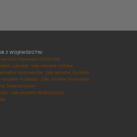
LUB Z WOJEWÓDZTW:
e weselne Kujawsko-Pomorskie
selne Lubuskie
Sale weselne Łódzkie
 weselne Mazowieckie
Sale weselne Opolskie
e weselne Podlaskie
Sale weselne Pomorskie
lne Świętokrzyskie
skie
Sale weselne Wielkopolskie
kie