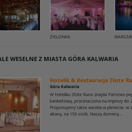
ZIELONKA
WARSZA
LE WESELNE Z MIASTA
GÓRA KALWARIA
Hotelik & Restauracja Złote R
Góra Kalwaria
W Hoteliku Złote Runo znajda Państwo pię
bankietową, przeznaczona na imprezy do 
Proponujemy także wesela w plenerze, w o
altaną, na 150 osób. Naszą domeną ...