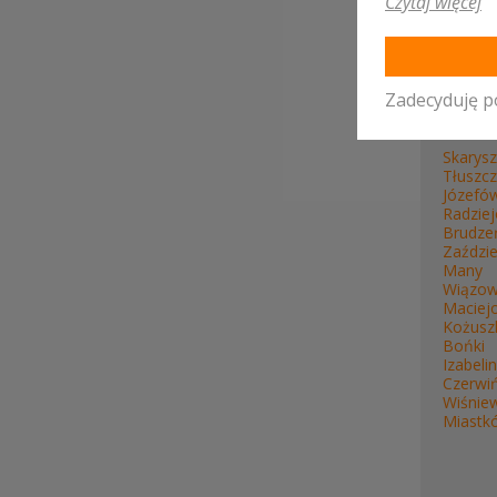
Czytaj więcej
Warsz
Zadecyduję p
WOJE
Skarys
Tłuszcz
Józefó
Radzie
Brudze
Zaździe
Many
Wiązo
Maciej
Kożuszk
Bońki
Izabelin
Czerwi
Wiśnie
Miastk