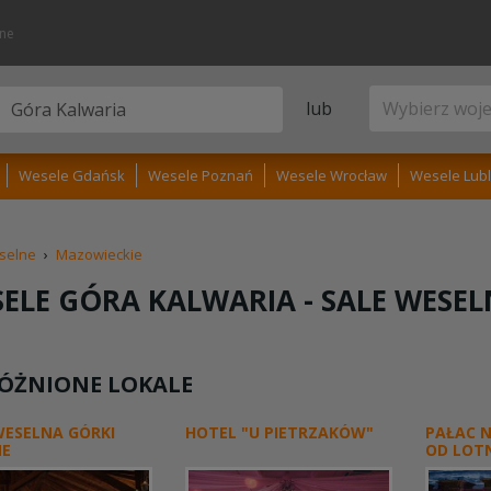
lne
lub
Wesele Gdańsk
Wesele Poznań
Wesele Wrocław
Wesele Lubl
selne
›
Mazowieckie
ELE GÓRA KALWARIA -
SALE WESEL
ÓŻNIONE LOKALE
WESELNA GÓRKI
HOTEL "U PIETRZAKÓW"
PAŁAC N
NE
OD LOTN