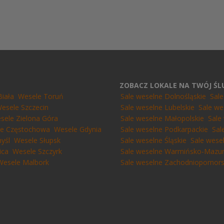
ZOBACZ LOKALE NA TWÓJ Ś
Biała
Wesele Toruń
Sale weselne Dolnośląskie
Sal
esele Szczecin
Sale weselne Lubelskie
Sale we
sele Zielona Góra
Sale weselne Małopolskie
Sale
e Częstochowa
Wesele Gdynia
Sale weselne Podkarpackie
Sal
yśl
Wesele Słupsk
Sale weselne Śląskie
Sale wese
ica
Wesele Szczyrk
Sale weselne Warmińsko-Mazur
Wesele Malbork
Sale weselne Zachodniopomors