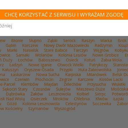
awa
Chynów
Warsza
CHCĘ KORZYSTAĆ Z SERWISU I WYRAŻAM ZGODĘ
óźniej
WÓDZTWO MAZOWIECKIE - ZOBACZ LISTĘ SA
zew
Błonie
Słupno
Ząbki
Serock
Raszyn
Warka
Brok
Gąbin
Korczew
Nowy Dwór Mazowiecki
Radzymin
Książ
w
Marki
Nasielsk
Stare Babice
Tarczyn
Węgrów
Kobyłk
jowice
Sarnaki
Wolanów
Kolonia Lesiów
Nowe Grobice
E
ń Duży
Łochów
Baboszewo
Osieck
Kotuń
Żabia Wola
rz
Ładzyń
Nowe Iganie
Otwock Wielki
Patrykozy
Stanisł
Kałuszyn
Oryszew-Osada
Przypki
Huta Żabiowolska
Jonie
wna
Łaskarzew
Nowa Sucha
Karpiska
Milanówek
Belsk D
owice
Czerwin
Płochocin
Zegrze
Karczew
Kosów Lacki
i-Parcel
Klembów
Majdan
Żelechów
Przysucha
Wiskitki
Sękocin Stary
Czosnów
Sulejów
Maszewo Duże
Mościsk
Dąbrówka
Żaków
Lesznowola
Kołbiel
Sierpc
Potwor
ńsk Nad Wisłą
Osieczek
Mroków
Chlebnia
Klwów
Łajski
w
Gózd
Kolonia Lesznowola
Celestynów
Soczewka
Zabo
ów Kościelny
Szymanów
Wyszogród