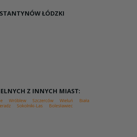
ONSTANTYNÓW ŁÓDZKI
SELNYCH Z INNYCH MIAST:
łe
Wróblew
Szczerców
Wieluń
Biała
ieradz
Sokolniki-Las
Bolesławiec