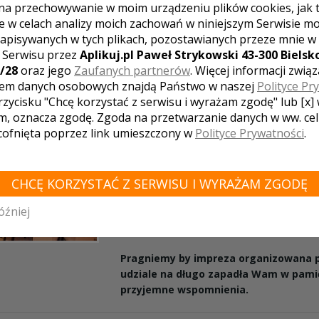
przygotowania do wesela przebiegały be
na przechowywanie w moim urządzeniu plików cookies, jak 
powierz Sali Bankietowej "Kaprys" organi
e w celach analizy moich zachowań w niniejszym Serwisie m
wesela.
apisywanych w tych plikach, pozostawianych przeze mnie w
z Serwisu przez
Aplikuj.pl Paweł Strykowski 43-300 Bielsko
/28
oraz jego
Zaufanych partnerów
. Więcej informacji zwią
em danych osobowych znajdą Państwo w naszej
Polityce Pr
rzycisku "Chcę korzystać z serwisu i wyrażam zgodę" lub [x]
Casa de'Fiori Dom Konferencyj
m, oznacza zgodę. Zgoda na przetwarzanie danych w ww. ce
Bankietowy
 cofnięta poprzez link umieszczony w
Polityce Prywatności
.
Konstantynów Łódzki
Nietuzinkowe menu i wyjątkowa atmosfera,
Państwu Casa de'Fiori Dom Konferencyjno
CHCĘ KORZYSTAĆ Z SERWISU I WYRAŻAM ZGODĘ
Zapewniamy bezbłędna obsługę każdej imp
óźniej
Państwo zorganizują z naszą pomocą. Za
kontaktu.
Pragniemy by impreza organizowana 
udziale na długo zapadła Wam w pamię
przyjemne wspomnienia.