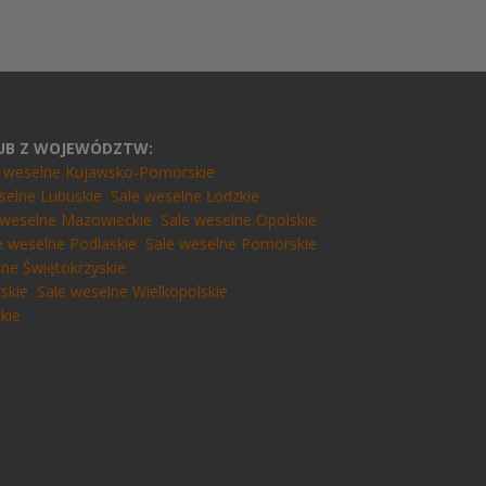
LUB Z WOJEWÓDZTW:
e weselne Kujawsko-Pomorskie
selne Lubuskie
Sale weselne Łódzkie
 weselne Mazowieckie
Sale weselne Opolskie
e weselne Podlaskie
Sale weselne Pomorskie
lne Świętokrzyskie
skie
Sale weselne Wielkopolskie
kie