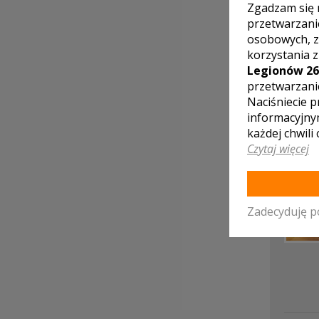
Zgadzam się 
przetwarzani
osobowych, z
korzystania 
Legionów 26
przetwarzani
Naciśniecie p
informacyjny
każdej chwili
Czytaj więcej
Zadecyduję p