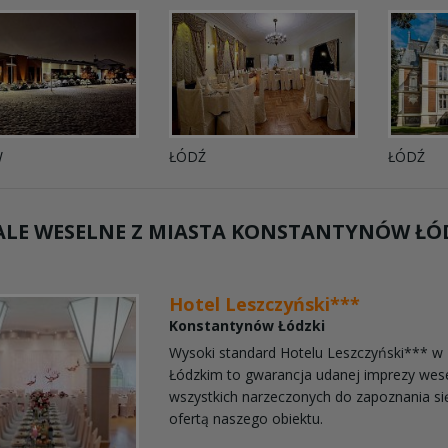
SOPLICOWO
W
ŁÓDŹ
ŁÓDŹ
LE WESELNE Z MIASTA
KONSTANTYNÓW ŁÓ
Hotel Leszczyński***
Konstantynów Łódzki
Wysoki standard Hotelu Leszczyński*** w
Łódzkim to gwarancja udanej imprezy wes
wszystkich narzeczonych do zapoznania s
ofertą naszego obiektu.