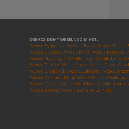
ZOBACZ DOMY WESELNE Z MIAST:
Wesele Bydgoszcz
Wesele Olsztyn
Wesele Bielsko-
Wesele Białystok
Wesele Kielce
Wesele Katowice
W
Wesele Nowy Sącz
Wesele Elbląg
Wesele Tychy
We
Wesele Tarnów
Wesele Sopot
Wesele Opole
Wesel
Wesele Włocławek
Wesele Zakopane
Wesele Przem
Wesele Kazimierz Dolny
Wesele Kalisz
Wesele Legn
Wesele Giżycko
Wesele Grudziądz
Wesele Krosno
Wesele Zamość
Wesele Dąbrowa Górnicza