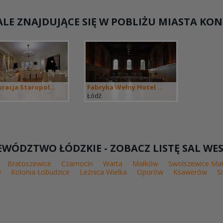
LE ZNAJDUJĄCE SIĘ W POBLIŻU MIASTA K
racja Staropol...
Fabryka Wełny Hotel ...
Łódź
WÓDZTWO ŁÓDZKIE - ZOBACZ LISTĘ SAL WE
Bratoszewice
Czarnocin
Warta
Małków
Swolszewice Ma
w
Kolonia Łobudzice
Leźnica Wielka
Oporów
Ksawerów
S