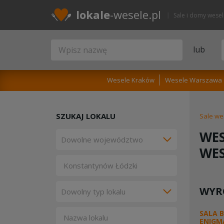
lokale
-wesele.pl
Sale i domy wese
lub
Wesele Kraków
Wesele Warszawa
SZUKAJ LOKALU
Sale we
WES
WE
WYR
SALA 
ENIGM