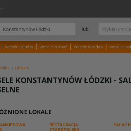
lne
lub
Wesele Gdańsk
Wesele Poznań
Wesele Wrocław
Wesele Lubl
selne
›
Łódzkie
ELE KONSTANTYNÓW ŁÓDZKI -
SA
SELNE
ÓŻNIONE LOKALE
BANKIETOWA
RESTAURACJA
PAŁAC 
A
STAROPOLSKA