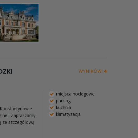
DZKI
WYNIKÓW:
4
miejsca noclegowe
parking
kuchnia
 Konstantynowie
klimatyzacja
elnej. Zapraszamy
ię ze szczegółową