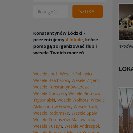
SZUKAJ
Konstantynów Łódzki -
prezentujemy
4 lokale
, które
pomogą zorganizować ślub i
RZGÓ
wesele Twoich marzeń.
LOKA
Wesele Łódź
,
Wesele Pabianice
,
Wesele Bełchatów
,
Wesele Zgierz
,
Wesele Konstantynów Łódzki
,
Wesele Opoczno
,
Wesele Piotrków
Trybunalski
,
Wesele Wolbórz
,
Wesele
Aleksandrów Łódzki
,
Wesele Łask
,
Wesele Radomsko
,
Wesele Spała
,
Wesele Tomaszów Mazowiecki
,
Wesele Tuszyn
,
Wesele Andrespol
,
Wesele Brzeziny
,
Wesele Kruszów
,