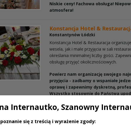
Niskie ceny! Fachowa obsługa! Niepow
atmosfera!
Konstancja Hotel & Restauracj
Konstantynów Łódzki
Konstancja Hotel & Restauracja organizuj
wesela, jak i małe przyjęcia w sali restaura
określania minimalnej liczby gości. Zape
obsługę przyjęć okolicznościowych.
Powierz nam organizację swojego naj
przyjęcia - zadbamy o wspaniałe jedze
oprawę i zapewnimy dyskretną, profes
Wszystko stosownie do Państwa upod
a Internautko, Szanowny Interna
Sala Bankietowa "Kaprys"
Konstantynów Łódzki
poznanie się z treścią i wyrażenie zgody:
Jeśli cenisz sobie rzetelny i profesjonalny k