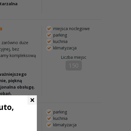
tarzalna
a
miejsca noclegowe
parking
kuchnia
e zarówno duże
klimatyzacja
cyjnej, bez
wniamy kompleksową
Liczba miejsc
150
ważniejszego
nie, piękną
jonalna obsługę.
obań.
×
uto,
parking
kuchnia
klimatyzacja
ontakt i chcesz, aby