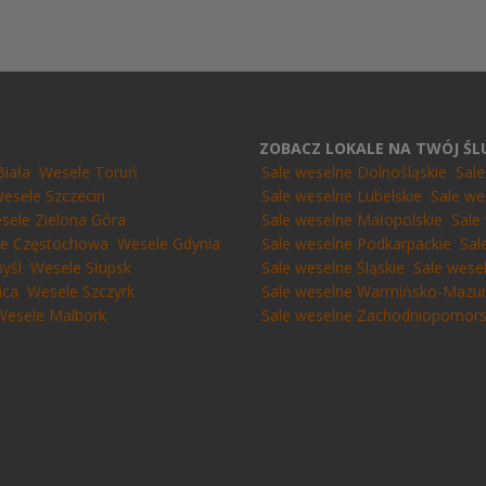
ZOBACZ LOKALE NA TWÓJ Ś
Biała
Wesele Toruń
Sale weselne Dolnośląskie
Sal
esele Szczecin
Sale weselne Lubelskie
Sale we
sele Zielona Góra
Sale weselne Małopolskie
Sale
e Częstochowa
Wesele Gdynia
Sale weselne Podkarpackie
Sal
yśl
Wesele Słupsk
Sale weselne Śląskie
Sale wese
ica
Wesele Szczyrk
Sale weselne Warmińsko-Mazur
Wesele Malbork
Sale weselne Zachodniopomors