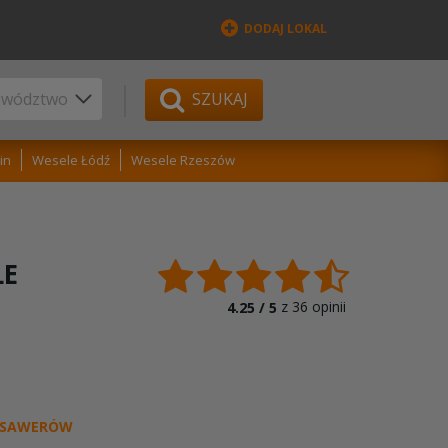
DODAJ LOKAL
SZUKAJ
in
Wesele Łódź
Wesele Rzeszów
LE
z
36
opinii
4.25 /
5
KSAWERÓW