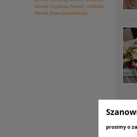
Wesele Osjaków
,
Wesele Ozorków
,
Wesele Rawa Mazowiecka
Szanown
prosimy o za