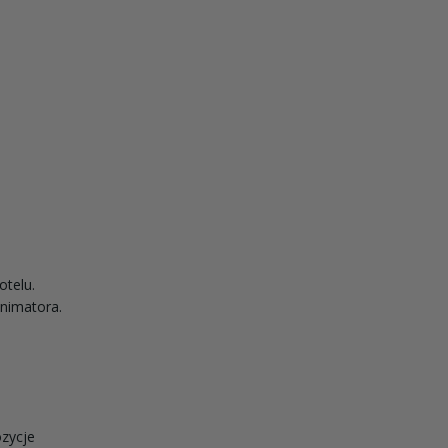
otelu.
animatora.
zycje