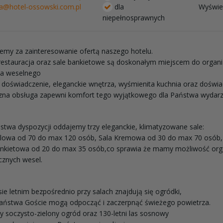
ja@hotel-ossowski.com.pl
dla
Wyświet
niepełnosprawnych
emy za zainteresowanie ofertą naszego hotelu.
estauracja oraz sale bankietowe są doskonałym miejscem do organi
ia weselnego
doświadczenie, eleganckie wnętrza, wyśmienita kuchnia oraz doświ
azna obsługa zapewni komfort tego wyjątkowego dla Państwa wydarz
twa dyspozycji oddajemy trzy eleganckie, klimatyzowane sale:
alowa od 70 do max 120 osób, Sala Kremowa od 30 do max 70 osób,
ankietowa od 20 do max 35 osób,co sprawia że mamy możliwość orga
ucznych wesel.
ie letnim bezpośrednio przy salach znajdują się ogródki,
Państwa Goście mogą odpocząć i zaczerpnąć świeżego powietrza.
 soczysto-zielony ogród oraz 130-letni las sosnowy