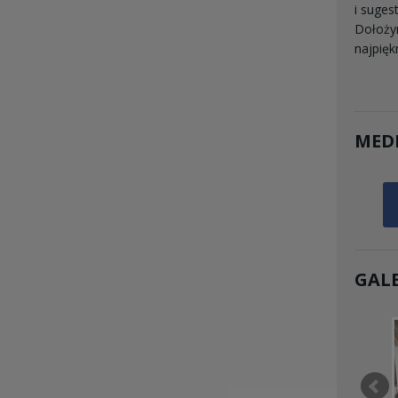
i sugest
Dołożym
najpię
MED
GALE