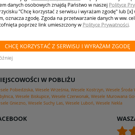
em danych osobowych znajdą Państwo w naszej
Polityce Pr
rzycisku "Chcę korzystać z serwisu i wyrażam zgodę" lub [x]
m, oznacza zgodę. Zgoda na przetwarzanie danych w ww. ce
 cofnięta poprzez link umieszczony w
Polityce Prywatności
.
CHCĘ KORZYSTAĆ Z SERWISU I WYRAŻAM ZGODĘ
óźniej
IEJSCOWOŚCI W POBLIŻU
sele Pobiedziska
,
Wesele Września
,
Wesele Kostrzyn
,
Wesele Środa 
bylnica
,
Wesele Biskupice
,
Wesele Czerwonak
,
Wesele Murowana Goś
sele Gniezno
,
Wesele Suchy Las
,
Wesele Luboń
,
Wesele Nekla
ACEBOOK
WASZ