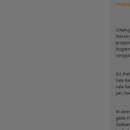
recepc
Dziękuj
Nasza r
przyjęc
Bogate 
i przyj
Do Pańs
Sala B
Sala B
jak i h
W okres
gdzie 
Zadbany