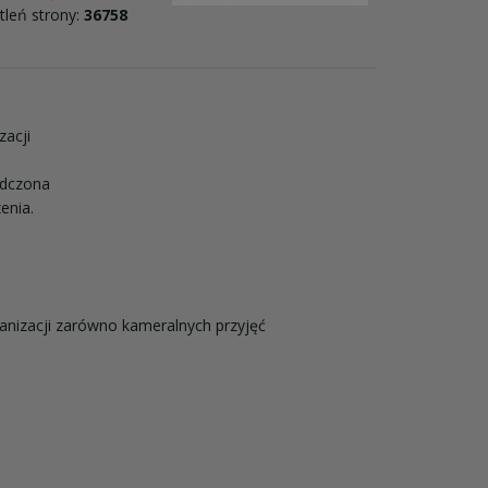
leń strony:
36758
zacji
adczona
enia.
nizacji zarówno kameralnych przyjęć