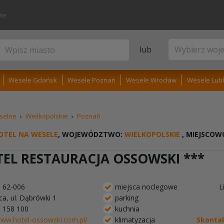
lne
lub
Wesele Gdańsk
Wesele Poznań
Wesele Wrocław
Wesele Lubl
selne
›
Wielkopolskie
›
Poznań
OTEL NA WESELE
, WOJEWÓDZTWO:
WIELKOPOLSKIE
, MIEJSCOW
EL RESTAURACJA OSSOWSKI ***
ń
62-006
miejsca noclegowe
L
ca, ul. Dąbrówki 1
parking
18 158 100
kuchnia
www.hotel-ossowski.com.pl/
klimatyzacja
Skontak