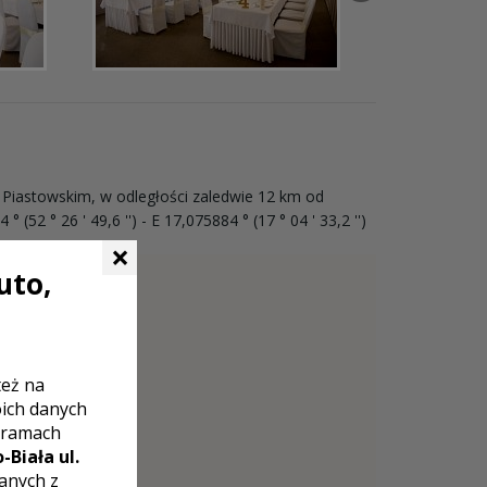
u Piastowskim, w odległości zaledwie 12 km od
2 ° 26 ' 49,6 '') - E 17,075884 ° (17 ° 04 ' 33,2 '')
×
uto,
też na
oich danych
 ramach
-Biała ul.
zanych z