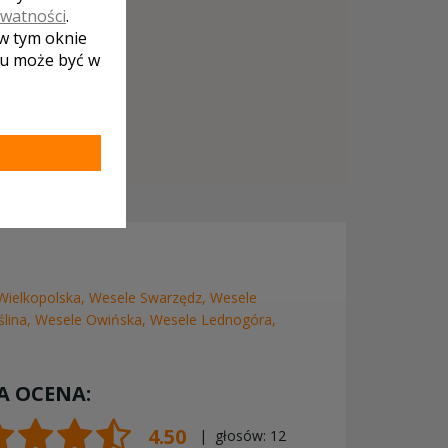
ywatności
.
 w tym oknie
lu może być w
Wielkopolska
,
Wesele Swarzędz
,
Wesele
lina
,
Wesele Owińska
,
Wesele Lednogóra
,
A OCENA:
4.50
| głosów:
12