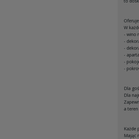
to dosk
Oferuj
W każd
- wino
- dekor
- dekor
- apar
- pokoj
- pokro
Dla goś
Dla naj
Zapewn
a teren
Każde p
Mając n