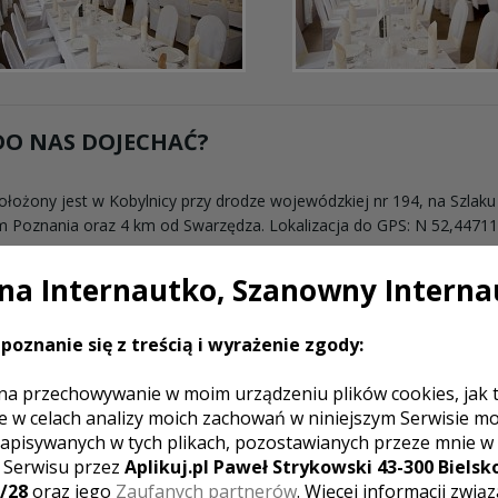
DO NAS DOJECHAĆ?
ołożony jest w Kobylnicy przy drodze wojewódzkiej nr 194, na Szlak
 Poznania oraz 4 km od Swarzędza. Lokalizacja do GPS: N 52,447114 ° (5
a Internautko, Szanowny Interna
poznanie się z treścią i wyrażenie zgody:
na przechowywanie w moim urządzeniu plików cookies, jak 
e w celach analizy moich zachowań w niniejszym Serwisie m
apisywanych w tych plikach, pozostawianych przeze mnie w
z Serwisu przez
Aplikuj.pl Paweł Strykowski 43-300 Bielsko
/28
oraz jego
Zaufanych partnerów
. Więcej informacji zwią