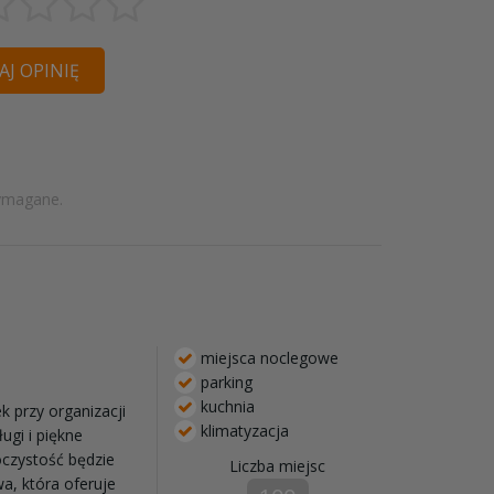
J OPINIĘ
ymagane.
miejsca noclegowe
parking
kuchnia
 przy organizacji
klimatyzacja
ugi i piękne
oczystość będzie
Liczba miejsc
a, która oferuje