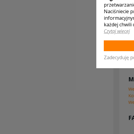
przetwarzani
Naciśniecie p
informacyjny
każdej chwili
Czytaj więcej
Zadecyduję p
M
We
Ko
We
F