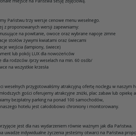
onałe miejsce na Państwa sesję zdjęciową.
emy Państwu trzy wersje cenowe menu weselnego.
ej z proponowanych wersji zapewniamy:
 musujące na powitanie, owoce oraz wybrane napoje zimne
acje stołów żywymi kwiatami oraz świecami
acje wejścia (lampiony, świece)
tament lub pokój LUX dla nowożeńców
e dla rodziców /przy weselach na min. 60 osób/
wce na wszystkie krzesła
ci weselnych przygotowaliśmy atrakcyjną ofertę noclegu w naszym h
młodszych gości oferujemy atrakcyjne zniżki, plac zabaw lub opiekę 
iamy bezpłatny parking na ponad 100 samochodów,
 naszego hotelu jest całodobowo chroniony i monitorowany.
rzyjęcie jest dla nas wydarzeniem równie ważnym jak dla Państwa.
a uwadze indywidualne życzenia jesteśmy otwarci na Państwa propo