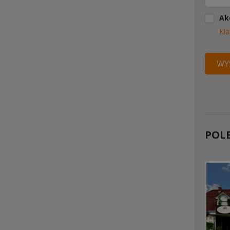
Ak
Kla
WYŚ
POL