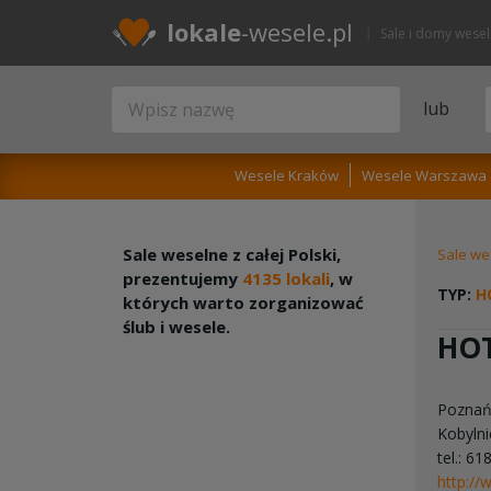
lokale
-wesele.pl
Sale i domy wese
lub
Wesele Kraków
Wesele Warszawa
Sale weselne z całej Polski,
Sale we
prezentujemy
4135 lokali
, w
TYP:
H
których warto zorganizować
ślub i wesele.
HOT
Pozna
Kobylni
tel.: 6
http://