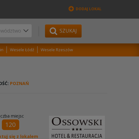
DODAJ LOKAL
SZUKAJ
in
Wesele Łódź
Wesele Rzeszów
OŚĆ:
POZNAŃ
iczba miejsc
120
tuj się z lokalem