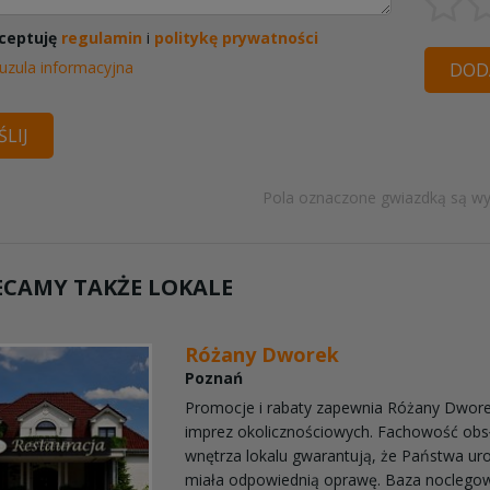
ceptuję
regulamin
i
politykę prywatności
uzula informacyjna
DODA
LIJ
Pola oznaczone gwiazdką są w
ECAMY TAKŻE LOKALE
Różany Dworek
Poznań
Promocje i rabaty zapewnia Różany Dworek
imprez okolicznościowych. Fachowość obsł
wnętrza lokalu gwarantują, że Państwa ur
miała odpowiednią oprawę. Baza noclegow