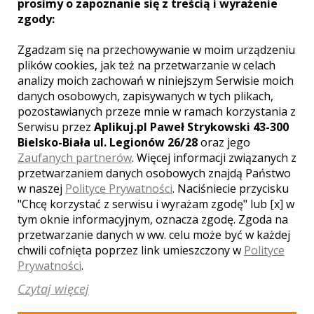
prosimy o zapoznanie się z treścią i wyrażenie
Zajazd "Tarcza"
zgody:
Piła
W okolicy wspaniałego kompleksu leśnego usytuowany jest
Zgadzam się na przechowywanie w moim urządzeniu
Zajad Tarcza, gdzie znajda Państwo 20 miejsc noclegowych
plików cookies, jak też na przetwarzanie w celach
oraz restauracja dla 150 gości i sale bankietowa na kameralne
analizy moich zachowań w niniejszym Serwisie moich
spotkania do 40 gości, czy ...
danych osobowych, zapisywanych w tych plikach,
pozostawianych przeze mnie w ramach korzystania z
miejsca noclegowe
Serwisu przez
Aplikuj.pl Paweł Strykowski 43-300
parking
Bielsko-Biała ul. Legionów 26/28
oraz jego
kuchnia
Zaufanych partnerów
. Więcej informacji związanych z
klimatyzacja
przetwarzaniem danych osobowych znajdą Państwo
w naszej
Polityce Prywatności
. Naciśniecie przycisku
Liczba miejsc
"Chcę korzystać z serwisu i wyrażam zgodę" lub [x] w
100
tym oknie informacyjnym, oznacza zgodę. Zgoda na
przetwarzanie danych w ww. celu może być w każdej
chwili cofnięta poprzez link umieszczony w
Polityce
Prywatności
.
Czytaj więcej