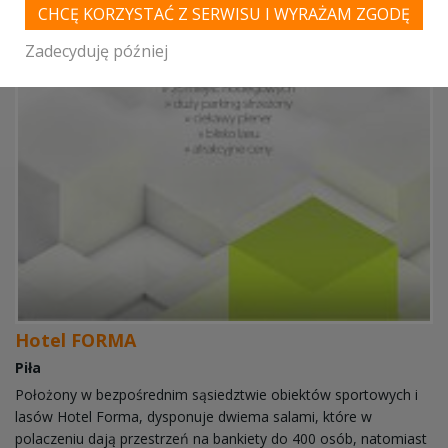
CHCĘ KORZYSTAĆ Z SERWISU I WYRAŻAM ZGODĘ
Zadecyduję później
Hotel FORMA
Piła
Położony w bezpośrednim sąsiedztwie obiektów sportowych i
lasów Hotel Forma, dysponuje dwiema salami, które w
polaczeniu dają przestrzeń na bankiety do 400 osób, natomiast