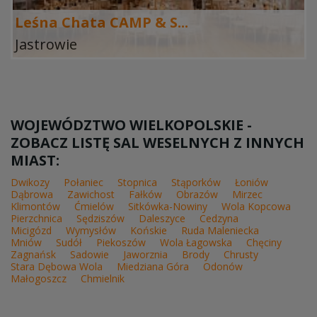
Leśna Chata CAMP & S...
Jastrowie
WOJEWÓDZTWO WIELKOPOLSKIE -
ZOBACZ LISTĘ SAL WESELNYCH Z INNYCH
MIAST:
Dwikozy
Połaniec
Stopnica
Stąporków
Łoniów
Dąbrowa
Zawichost
Fałków
Obrazów
Mirzec
Klimontów
Ćmielów
Sitkówka-Nowiny
Wola Kopcowa
Pierzchnica
Sędziszów
Daleszyce
Cedzyna
Micigózd
Wymysłów
Końskie
Ruda Maleniecka
Mniów
Sudół
Piekoszów
Wola Łagowska
Chęciny
Zagnańsk
Sadowie
Jaworznia
Brody
Chrusty
Stara Dębowa Wola
Miedziana Góra
Odonów
Małogoszcz
Chmielnik