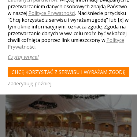
przetwarzaniem danych osobowych znajdą Państwo
KAZIMIERZ DOLNY
w naszej
Polityce Prywatności
. Naciśniecie przycisku
"Chcę korzystać z serwisu i wyrażam zgodę" lub [x] w
tym oknie informacyjnym, oznacza zgodę. Zgoda na
przetwarzanie danych w ww. celu może być w każdej
LOKALE WESELNE Z MIASTA
JAKUBOWICE
chwili cofnięta poprzez link umieszczony w
Polityce
KONIŃSKIE
Prywatności
.
Czytaj więcej
WYNIKÓW:
1
CHCĘ KORZYSTAĆ Z SERWISU I WYRAŻAM ZGODĘ
Zadecyduję później