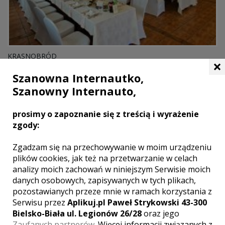
KRASNOBRÓD
×
Szanowna Internautko,
HOTEL**** PENSJONAT KAZIMIERSKI
Szanowny Internauto,
prosimy o zapoznanie się z treścią i wyrażenie
zgody:
Zgadzam się na przechowywanie w moim urządzeniu
plików cookies, jak też na przetwarzanie w celach
analizy moich zachowań w niniejszym Serwisie moich
danych osobowych, zapisywanych w tych plikach,
pozostawianych przeze mnie w ramach korzystania z
Serwisu przez
Aplikuj.pl Paweł Strykowski 43-300
Bielsko-Biała ul. Legionów 26/28
oraz jego
Zaufanych partnerów
. Więcej informacji związanych z