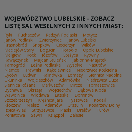
WOJEWÓDZTWO LUBELSKIE - ZOBACZ
LISTĘ SAL WESELNYCH Z INNYCH MIAST:
Ryki
Puchaczów
Radzyń Podlaski
Motycz
Janów Podlaski
Zwierzyniec
Janów Lubelski
Krasnobród
Snopków
Ciecierzyn
Wilków
Maciejów Stary
Bogucin
Horodło
Opole Lubelskie
Mełgiew
Kock
Józefów
Stężyca
Rytwiny
Kawęczynek
Majdan Stuleński
Jabłonna-Majątek
Tarnogród
Leśna Podlaska
Wysokie
Nasutów
Niemce
Trawniki
Kąkolewnica
Niedrzwica Kościelna
Cyców
Ludwin
Kalinówka
Łomazy
Siennica Nadolna
Okuninka
Wojcieszków
Adamówka
Niedrzwica Duża
Siennica Różana
Markuszów
Mircze
Tomaszowice
Bychawa
Okrzeja
Wojciechów
Dębowa Kłoda
Wąwolnica
Włodawa
Łaziska
Dominów
Szczebrzeszyn
Krężnica Jara
Tyszowce
Kodeń
Kłoczew
Nielisz
Adamów
Urszulin
Kosarzew Dolny
Izbica-Wieś
Strzyżewice
Piaski
Drelów
Turów
Poniatowa
Sawin
Księżpol
Zalesie