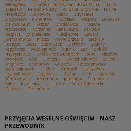
Wielogłowy
Dąbrowa Tarnowska
Raba Niżna
Balice
Bolesław
Drużków Pusty
Porąbka Iwkowska
Lusina
Przeciszów
Sułkowice
Żabno
Stryszawa
Głogoczów
Klimontów
Korzkiew
Wojnicz
Łukowica
Biały Dunajec
Skidziń
Grodkowice
Trzciana
Proszowice
Korzenna
Biała Niżna
Zakrzów
Węgrzce
Michałowice
Kluszkowce
Zawoja
Jerzmanowice
Klucze
Nowe Brzesko
Siepraw
Koszyce
Biecz
Stary Sącz
Wolbrom
Bielany
Tęgoborze
Mikołajowice
Rudnik
Ząb
Bobrek
Przybysławice
Gródek nad Dunajcem
Ropa
Miechów
Wielopole
Krze
Owczary
Wierzchosławice
Izdebnik
Targanice
Kochanów
Gruszów
Szczepanowice
Wola Kalinowska
Dębno
Gromnik
Ptaszkowa
Frydrychowice
Czajowice
Chyżne
Ciche
Mordarka
Tomaszowice
Krzczonów
Jordanów
Tarnowiec
Tylicz
Kamienica
Lisia Góra
Borek Szlachecki
Maniowy
Czechówka
PRZYJĘCIA WESELNE OŚWIĘCIM - NASZ
PRZEWODNIK