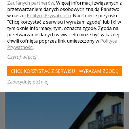
Oferujemy usługi gastronomiczne w przystępnych cenach a
Zaufanych partnerów
. Więcej informacji związanych z
nasze produkty, to wyłącznie dobry smak i wysoka jakość
przetwarzaniem danych osobowych znajdą Państwo
proponowanej potraw regionalnych polskiej kuchni. Spełniamy
w naszej
Polityce Prywatności
. Naciśniecie przycisku
też specjalne życzenia klientów, odnośnie przygotowania na ich
"Chcę korzystać z serwisu i wyrażam zgodę" lub [x] w
...
tym oknie informacyjnym, oznacza zgodę. Zgoda na
przetwarzanie danych w ww. celu może być w każdej
parking
chwili cofnięta poprzez link umieszczony w
Polityce
kuchnia
Prywatności
.
klimatyzacja
Czytaj więcej
Liczba miejsc
150
CHCĘ KORZYSTAĆ Z SERWISU I WYRAŻAM ZGODĘ
Zadecyduję później