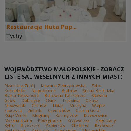
Restauracja Huta Pap...
Tychy
WOJEWÓDZTWO MAŁOPOLSKIE - ZOBACZ
LISTĘ SAL WESELNYCH Z INNYCH MIAST:
Piwniczna-Zdrój
Kalwaria Zebrzydowska
Zator
Kościelisko
Niepołomice
Budzów
Sucha Beskidzka
Białka Tatrzańska
Bukowina Tatrzańska
Skawina
Gdów
Dobczyce
Osiek
Trzebinia
Olkusz
Niedźwiedź
Czchów
Libiąż
Muszyna
Wieprz
Łapczyca
Zielonki
Czernichów
Czarna Góra
Książ Wielki
Mogilany
Kocmyrzów
Krzeszowice
Mszana Dolna
Podegrodzie
Krzywaczka
Zagórzany
Rytro
Brzeszcze
Zabierzów
Chełmiec
Racławice
Spytkowice
Zakliczyn
Grzymałów
Murzasichle