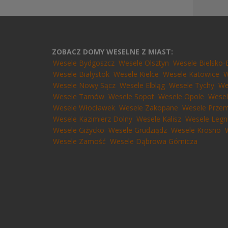
ZOBACZ DOMY WESELNE Z MIAST:
Wesele Bydgoszcz
Wesele Olsztyn
Wesele Bielsko-
Wesele Białystok
Wesele Kielce
Wesele Katowice
W
Wesele Nowy Sącz
Wesele Elbląg
Wesele Tychy
We
Wesele Tarnów
Wesele Sopot
Wesele Opole
Wesel
Wesele Włocławek
Wesele Zakopane
Wesele Przem
Wesele Kazimierz Dolny
Wesele Kalisz
Wesele Legn
Wesele Giżycko
Wesele Grudziądz
Wesele Krosno
Wesele Zamość
Wesele Dąbrowa Górnicza