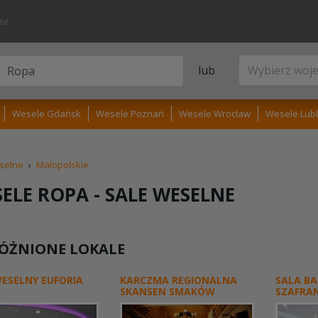
lne
lub
Wesele Gdańsk
Wesele Poznań
Wesele Wrocław
Wesele Lubl
selne
›
Małopolskie
ELE ROPA -
SALE WESELNE
ÓŻNIONE LOKALE
ESELNY EUFORIA
KARCZMA REGIONALNA
SALA B
SKANSEN SMAKÓW
SZAFRA