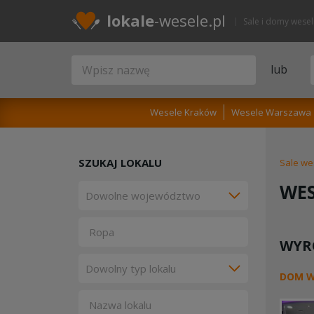
lokale
-wesele.pl
Sale i domy wese
lub
Wesele Kraków
Wesele Warszawa
SZUKAJ LOKALU
Sale we
WES
WYR
DOM W