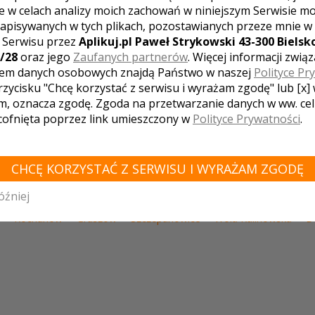
e w celach analizy moich zachowań w niniejszym Serwisie m
apisywanych w tych plikach, pozostawianych przeze mnie w
z Serwisu przez
Aplikuj.pl Paweł Strykowski 43-300 Bielsko
WÓDZTWO MAŁOPOLSKIE - ZOBACZ LISTĘ SA
/28
oraz jego
Zaufanych partnerów
. Więcej informacji zwią
em danych osobowych znajdą Państwo w naszej
Polityce Pr
Niepołomice
Piwniczna-Zdrój
Kalwaria Zebrzydowska
Koście
Osiek
Trzebinia
Budzów
Białka Tatrzańska
Sucha Beskidz
rzycisku "Chcę korzystać z serwisu i wyrażam zgodę" lub [x]
Niedźwiedź
Czchów
Libiąż
Muszyna
Zabierzów
Wieprz
m, oznacza zgodę. Zgoda na przetwarzanie danych w ww. ce
ielki
Krzeszowice
Mszana Dolna
Podegrodzie
Zielonki
Mo
 cofnięta poprzez link umieszczony w
Polityce Prywatności
.
k
Czajowice
Frydrychowice
Chyżne
Ciche
Rudnik
Mord
iec
Tylicz
Kamienica
Lisia Góra
Maniowy
Czechówka
T
ałów
Murzasichle
Raba Niżna
Ptaszkowa
Dąbrowa Tarnows
a Iwkowska
Lusina
Przeciszów
Sułkowice
Żabno
Strysza
CHCĘ KORZYSTAĆ Z SERWISU I WYRAŻAM ZGODĘ
z
Łukowica
Biały Dunajec
Skidziń
Grodkowice
Trzciana
na
Balice
Węgrzce
Michałowice
Kluszkowce
Jerzmanowi
e
Biecz
Stary Sącz
Wolbrom
Korzkiew
Bielany
Tęgobo
óźniej
ławice
Gródek nad Dunajcem
Krze
Miechów
Wielopole
Z
Kochanów
Gruszów
Szczepanowice
Wola Kalinowska
D