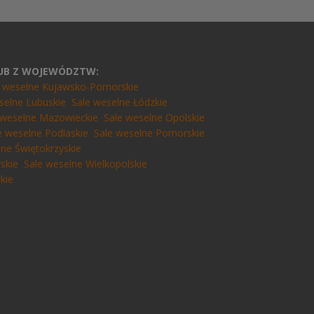
LUB Z WOJEWÓDZTW:
e weselne Kujawsko-Pomorskie
selne Lubuskie
Sale weselne Łódzkie
 weselne Mazowieckie
Sale weselne Opolskie
e weselne Podlaskie
Sale weselne Pomorskie
lne Świętokrzyskie
skie
Sale weselne Wielkopolskie
kie