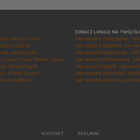
ZOBACZ LOKALE NA TWÓJ Ś
Biała
Wesele Toruń
Sale weselne Dolnośląskie
Sal
esele Szczecin
Sale weselne Lubelskie
Sale we
sele Zielona Góra
Sale weselne Małopolskie
Sale
e Częstochowa
Wesele Gdynia
Sale weselne Podkarpackie
Sal
yśl
Wesele Słupsk
Sale weselne Śląskie
Sale wese
ica
Wesele Szczyrk
Sale weselne Warmińsko-Mazur
Wesele Malbork
Sale weselne Zachodniopomors
KONTAKT
REKLAMA