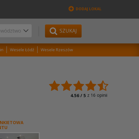
DODAJ LOKAL
SZUKAJ
in
Wesele Łódź
Wesele Rzeszów
z
16
opinii
4.56 /
5
ANKIETOWA
NTU