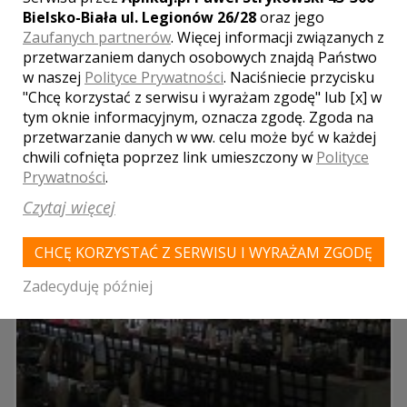
LOKALE WESELNE Z MIASTA
GŁOGOCZÓW
Bielsko-Biała ul. Legionów 26/28
oraz jego
Zaufanych partnerów
. Więcej informacji związanych z
przetwarzaniem danych osobowych znajdą Państwo
WYNIKÓW:
1
w naszej
Polityce Prywatności
. Naciśniecie przycisku
"Chcę korzystać z serwisu i wyrażam zgodę" lub [x] w
tym oknie informacyjnym, oznacza zgodę. Zgoda na
przetwarzanie danych w ww. celu może być w każdej
chwili cofnięta poprzez link umieszczony w
Polityce
Prywatności
.
Czytaj więcej
CHCĘ KORZYSTAĆ Z SERWISU I WYRAŻAM ZGODĘ
Zadecyduję później