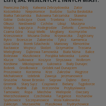
LISTĘ SAL WESELNYCH Z INNYCH MIAST:
Piwniczna-Zdrój
Kalwaria Zebrzydowska
Zator
Kościelisko
Niepołomice
Budzów
Sucha Beskidzka
Białka Tatrzańska
Bukowina Tatrzańska
Skawina
Gdów
Dobczyce
Osiek
Trzebinia
Chełmiec
Olkusz
Niedźwiedź
Czchów
Libiąż
Muszyna
Wieprz
Łapczyca
Podegrodzie
Zielonki
Czernichów
Czarna Góra
Książ Wielki
Mogilany
Kocmyrzów
Krzeszowice
Mszana Dolna
Krzywaczka
Zagórzany
Rytro
Brzeszcze
Zabierzów
Tylicz
Kamienica
Lisia Góra
Borek Szlachecki
Maniowy
Klimontów
Racławice
Wojnicz
Skidziń
Grzymałów
Trzciana
Wielogłowy
Dąbrowa Tarnowska
Biała Niżna
Balice
Bolesław
Kluszkowce
Porąbka Iwkowska
Lusina
Klucze
Sułkowice
Koszyce
Stryszawa
Wolbrom
Korzkiew
Mikołajowice
Łukowica
Biały Dunajec
Bobrek
Grodkowice
Gródek nad Dunajcem
Proszowice
Korzenna
Krze
Zakrzów
Węgrzce
Michałowice
Izdebnik
Zawoja
Jerzmanowice
Gruszów
Nowe Brzesko
Siepraw
Dębno
Biecz
Gromnik
Stary Sącz
Czajowice
Bielany
Tęgoborze
Ciche
Rudnik
Ząb
Krzczonów
Przybysławice
Tarnowiec
Ropa
Miechów
Wielopole
Owczary
Wierzchosławice
Czechówka
Targanice
Kochanów
Spytkowice
Szczepanowice
Wola Kalinowska
Zakliczyn
Murzasichle
Ptaszkowa
Frydrychowice