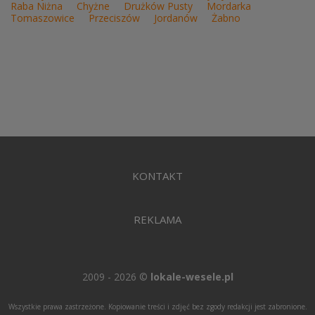
Raba Niżna
Chyżne
Drużków Pusty
Mordarka
Tomaszowice
Przeciszów
Jordanów
Żabno
KONTAKT
REKLAMA
2009 - 2026 ©
lokale-wesele.pl
Wszystkie prawa zastrzeżone. Kopiowanie treści i zdjęć bez zgody redakcji jest zabronione.