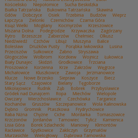
Kościelisko
Niepołomice
Sucha Beskidzka
Białka Tatrzańska
Bukowina Tatrzańska
Skawina
Gdów
Dobczyce
Osiek
Trzebinia
Budzów
Wieprz
Łapczyca
Zielonki
Czernichów
Czarna Góra
Książ Wielki
Mogilany
Kocmyrzów
Krzeszowice
Mszana Dolna
Podegrodzie
Krzywaczka
Zagórzany
Rytro
Brzeszcze
Zabierzów
Chełmiec
Olkusz
Niedźwiedź
Czchów
Libiąż
Muszyna
Balice
Bolesław
Drużków Pusty
Porąbka Iwkowska
Lusina
Przeciszów
Sułkowice
Żabno
Stryszawa
Głogoczów
Wolbrom
Korzkiew
Wojnicz
Łukowica
Biały Dunajec
Skidziń
Grodkowice
Trzciana
Proszowice
Korzenna
Krze
Zakrzów
Węgrzce
Michałowice
Kluszkowce
Zawoja
Jerzmanowice
Klucze
Nowe Brzesko
Siepraw
Koszyce
Biecz
Stary Sącz
Czajowice
Bielany
Tęgoborze
Mikołajowice
Rudnik
Ząb
Bobrek
Przybysławice
Gródek nad Dunajcem
Ropa
Miechów
Wielopole
Owczary
Wierzchosławice
Czechówka
Targanice
Kochanów
Gruszów
Szczepanowice
Wola Kalinowska
Dębno
Gromnik
Ptaszkowa
Frydrychowice
Raba Niżna
Chyżne
Ciche
Mordarka
Tomaszowice
Krzczonów
Jordanów
Tarnowiec
Tylicz
Kamienica
Lisia Góra
Borek Szlachecki
Maniowy
Klimontów
Racławice
Spytkowice
Zakliczyn
Grzymałów
Murzasichle
Wielogłowy
Dąbrowa Tarnowska