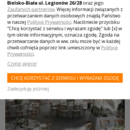
Bielsko-Biała ul. Legionów 26/28
oraz jego
LOKALE WESELNE Z MIASTA
IZDEBNIK
Zaufanych partnerów
. Więcej informacji związanych z
przetwarzaniem danych osobowych znajdą Państwo
WYNIKÓW:
1
w naszej
Polityce Prywatności
. Naciśniecie przycisku
"Chcę korzystać z serwisu i wyrażam zgodę" lub [x] w
tym oknie informacyjnym, oznacza zgodę. Zgoda na
przetwarzanie danych w ww. celu może być w każdej
chwili cofnięta poprzez link umieszczony w
Polityce
Prywatności
.
Czytaj więcej
CHCĘ KORZYSTAĆ Z SERWISU I WYRAŻAM ZGODĘ
Zadecyduję później