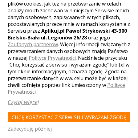
plików cookies, jak też na przetwarzanie w celach
KRAKÓW
analizy moich zachowań w niniejszym Serwisie moich
danych osobowych, zapisywanych w tych plikach,
pozostawianych przeze mnie w ramach korzystania z
LOKALE WESELNE Z MIASTA
ZAWOJA
Serwisu przez
Aplikuj.pl Paweł Strykowski 43-300
Bielsko-Biała ul. Legionów 26/28
oraz jego
WYNIKÓW:
1
Zaufanych partnerów
. Więcej informacji związanych z
przetwarzaniem danych osobowych znajdą Państwo
Polecamy
w naszej
Polityce Prywatności
. Naciśniecie przycisku
"Chcę korzystać z serwisu i wyrażam zgodę" lub [x] w
tym oknie informacyjnym, oznacza zgodę. Zgoda na
przetwarzanie danych w ww. celu może być w każdej
chwili cofnięta poprzez link umieszczony w
Polityce
Prywatności
.
Czytaj więcej
CHCĘ KORZYSTAĆ Z SERWISU I WYRAŻAM ZGODĘ
Zadecyduję później