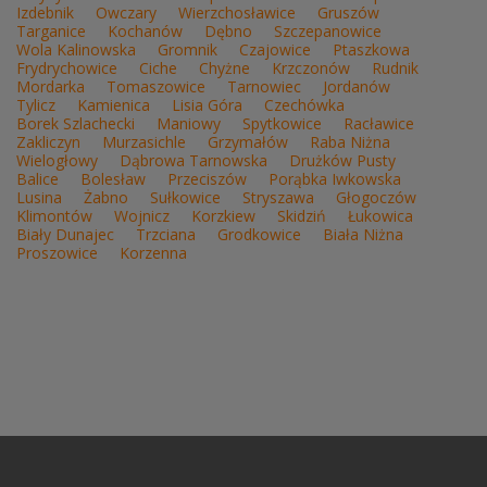
Izdebnik
Owczary
Wierzchosławice
Gruszów
Targanice
Kochanów
Dębno
Szczepanowice
Wola Kalinowska
Gromnik
Czajowice
Ptaszkowa
Frydrychowice
Ciche
Chyżne
Krzczonów
Rudnik
Mordarka
Tomaszowice
Tarnowiec
Jordanów
Tylicz
Kamienica
Lisia Góra
Czechówka
Borek Szlachecki
Maniowy
Spytkowice
Racławice
Zakliczyn
Murzasichle
Grzymałów
Raba Niżna
Wielogłowy
Dąbrowa Tarnowska
Drużków Pusty
Balice
Bolesław
Przeciszów
Porąbka Iwkowska
Lusina
Żabno
Sułkowice
Stryszawa
Głogoczów
Klimontów
Wojnicz
Korzkiew
Skidziń
Łukowica
Biały Dunajec
Trzciana
Grodkowice
Biała Niżna
Proszowice
Korzenna