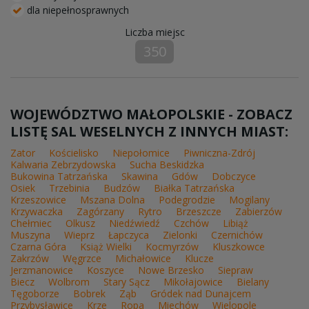
dla niepełnosprawnych
Liczba miejsc
350
WOJEWÓDZTWO MAŁOPOLSKIE - ZOBACZ
LISTĘ SAL WESELNYCH Z INNYCH MIAST:
Zator
Kościelisko
Niepołomice
Piwniczna-Zdrój
Kalwaria Zebrzydowska
Sucha Beskidzka
Bukowina Tatrzańska
Skawina
Gdów
Dobczyce
Osiek
Trzebinia
Budzów
Białka Tatrzańska
Krzeszowice
Mszana Dolna
Podegrodzie
Mogilany
Krzywaczka
Zagórzany
Rytro
Brzeszcze
Zabierzów
Chełmiec
Olkusz
Niedźwiedź
Czchów
Libiąż
Muszyna
Wieprz
Łapczyca
Zielonki
Czernichów
Czarna Góra
Książ Wielki
Kocmyrzów
Kluszkowce
Zakrzów
Węgrzce
Michałowice
Klucze
Jerzmanowice
Koszyce
Nowe Brzesko
Siepraw
Biecz
Wolbrom
Stary Sącz
Mikołajowice
Bielany
Tęgoborze
Bobrek
Ząb
Gródek nad Dunajcem
Przybysławice
Krze
Ropa
Miechów
Wielopole