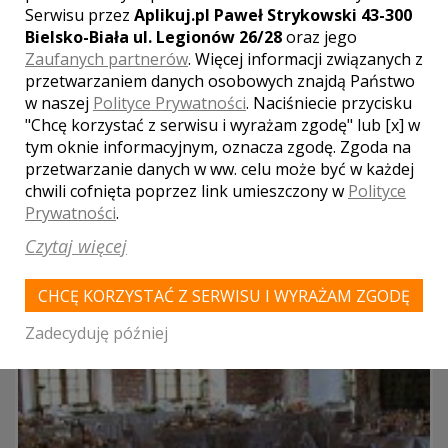
Serwisu przez
Aplikuj.pl Paweł Strykowski 43-300
Bielsko-Biała ul. Legionów 26/28
oraz jego
MYŚLENICE
Zaufanych partnerów
. Więcej informacji związanych z
przetwarzaniem danych osobowych znajdą Państwo
w naszej
Polityce Prywatności
. Naciśniecie przycisku
LOKALE WESELNE Z MIASTA
"Chcę korzystać z serwisu i wyrażam zgodę" lub [x] w
PRZYBYSŁAWICE
tym oknie informacyjnym, oznacza zgodę. Zgoda na
przetwarzanie danych w ww. celu może być w każdej
chwili cofnięta poprzez link umieszczony w
Polityce
WYNIKÓW:
1
Prywatności
.
Czytaj więcej
CHCĘ KORZYSTAĆ Z SERWISU I WYRAŻAM ZGODĘ
Zadecyduję później