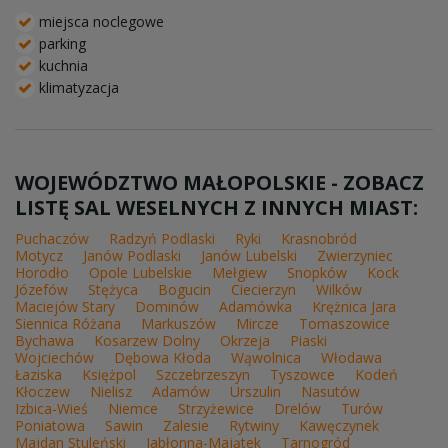
miejsca noclegowe
parking
kuchnia
klimatyzacja
WOJEWÓDZTWO MAŁOPOLSKIE - ZOBACZ
LISTĘ SAL WESELNYCH Z INNYCH MIAST:
Puchaczów
Radzyń Podlaski
Ryki
Krasnobród
Motycz
Janów Podlaski
Janów Lubelski
Zwierzyniec
Horodło
Opole Lubelskie
Mełgiew
Snopków
Kock
Józefów
Stężyca
Bogucin
Ciecierzyn
Wilków
Maciejów Stary
Dominów
Adamówka
Krężnica Jara
Siennica Różana
Markuszów
Mircze
Tomaszowice
Bychawa
Kosarzew Dolny
Okrzeja
Piaski
Wojciechów
Dębowa Kłoda
Wąwolnica
Włodawa
Łaziska
Księżpol
Szczebrzeszyn
Tyszowce
Kodeń
Kłoczew
Nielisz
Adamów
Urszulin
Nasutów
Izbica-Wieś
Niemce
Strzyżewice
Drelów
Turów
Poniatowa
Sawin
Zalesie
Rytwiny
Kawęczynek
Majdan Stuleński
Jabłonna-Majątek
Tarnogród