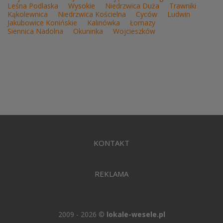
Leśna Podlaska
Wysokie
Niedrzwica Duża
Trawniki
Kąkolewnica
Niedrzwica Kościelna
Cyców
Ludwin
Jakubowice Konińskie
Kalinówka
Łomazy
Siennica Nadolna
Okuninka
Wojcieszków
KONTAKT
REKLAMA
2009 - 2026 ©
lokale-wesele.pl