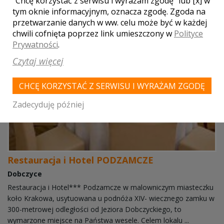
"Chcę korzystać z serwisu i wyrażam zgodę" lub [x] w
tym oknie informacyjnym, oznacza zgodę. Zgoda na
przetwarzanie danych w ww. celu może być w każdej
chwili cofnięta poprzez link umieszczony w
Polityce
Prywatności
.
Czytaj więcej
CHCĘ KORZYSTAĆ Z SERWISU I WYRAŻAM ZGODĘ
Zadecyduję później
Restauracja i Hotel PODZAMCZE
Dobczyce
Restauracja i Hotel*** Podzamcze w malowniczym miasteczku
koło Krakowa, usytuowana u podnóża XIV- wiecznego zamku w
300-metrowej odległości od Jeziora Dobczyckiego, to
wymarzone miejsce na Państwa wesele. Celem lokalu ...