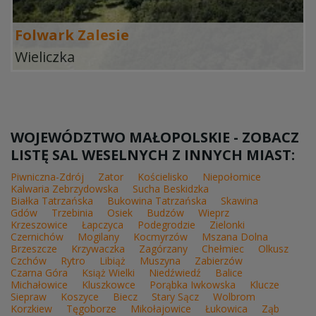
Folwark Zalesie
Wieliczka
WOJEWÓDZTWO MAŁOPOLSKIE - ZOBACZ
LISTĘ SAL WESELNYCH Z INNYCH MIAST:
Piwniczna-Zdrój
Zator
Kościelisko
Niepołomice
Kalwaria Zebrzydowska
Sucha Beskidzka
Białka Tatrzańska
Bukowina Tatrzańska
Skawina
Gdów
Trzebinia
Osiek
Budzów
Wieprz
Krzeszowice
Łapczyca
Podegrodzie
Zielonki
Czernichów
Mogilany
Kocmyrzów
Mszana Dolna
Brzeszcze
Krzywaczka
Zagórzany
Chełmiec
Olkusz
Czchów
Rytro
Libiąż
Muszyna
Zabierzów
Czarna Góra
Książ Wielki
Niedźwiedź
Balice
Michałowice
Kluszkowce
Porąbka Iwkowska
Klucze
Siepraw
Koszyce
Biecz
Stary Sącz
Wolbrom
Korzkiew
Tęgoborze
Mikołajowice
Łukowica
Ząb