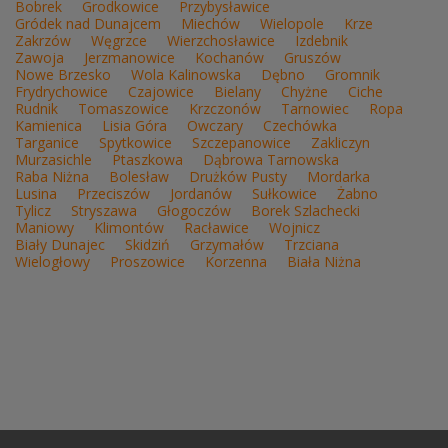
Bobrek
Grodkowice
Przybysławice
Gródek nad Dunajcem
Miechów
Wielopole
Krze
Zakrzów
Węgrzce
Wierzchosławice
Izdebnik
Zawoja
Jerzmanowice
Kochanów
Gruszów
Nowe Brzesko
Wola Kalinowska
Dębno
Gromnik
Frydrychowice
Czajowice
Bielany
Chyżne
Ciche
Rudnik
Tomaszowice
Krzczonów
Tarnowiec
Ropa
Kamienica
Lisia Góra
Owczary
Czechówka
Targanice
Spytkowice
Szczepanowice
Zakliczyn
Murzasichle
Ptaszkowa
Dąbrowa Tarnowska
Raba Niżna
Bolesław
Drużków Pusty
Mordarka
Lusina
Przeciszów
Jordanów
Sułkowice
Żabno
Tylicz
Stryszawa
Głogoczów
Borek Szlachecki
Maniowy
Klimontów
Racławice
Wojnicz
Biały Dunajec
Skidziń
Grzymałów
Trzciana
Wielogłowy
Proszowice
Korzenna
Biała Niżna