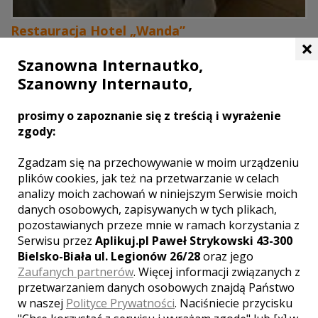
Restauracja Hotel „Wanda”
×
Dobczyce
Szanowna Internautko,
Restauracja Wanda zaprasza w swe nowe wnętrza z piękną
Szanowny Internauto,
aranżacją weselną, która zachwyca. Nasi czterej kucharze
czuwają nad profesjonalnym przebiegiem każdego przyjęcia,
prosimy o zapoznanie się z treścią i wyrażenie
mając do pomocy trzy osoby w kuchni. Natomiast ...
zgody:
miejsca noclegowe
Zgadzam się na przechowywanie w moim urządzeniu
parking
plików cookies, jak też na przetwarzanie w celach
kuchnia
analizy moich zachowań w niniejszym Serwisie moich
klimatyzacja
danych osobowych, zapisywanych w tych plikach,
pozostawianych przeze mnie w ramach korzystania z
Serwisu przez
Aplikuj.pl Paweł Strykowski 43-300
Bielsko-Biała ul. Legionów 26/28
oraz jego
Zaufanych partnerów
. Więcej informacji związanych z
przetwarzaniem danych osobowych znajdą Państwo
w naszej
Polityce Prywatności
. Naciśniecie przycisku