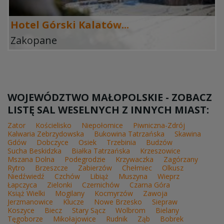
Hotel Górski Kalatów...
Zakopane
WOJEWÓDZTWO MAŁOPOLSKIE - ZOBACZ
LISTĘ SAL WESELNYCH Z INNYCH MIAST:
Zator
Kościelisko
Niepołomice
Piwniczna-Zdrój
Kalwaria Zebrzydowska
Bukowina Tatrzańska
Skawina
Gdów
Dobczyce
Osiek
Trzebinia
Budzów
Sucha Beskidzka
Białka Tatrzańska
Krzeszowice
Mszana Dolna
Podegrodzie
Krzywaczka
Zagórzany
Rytro
Brzeszcze
Zabierzów
Chełmiec
Olkusz
Niedźwiedź
Czchów
Libiąż
Muszyna
Wieprz
Łapczyca
Zielonki
Czernichów
Czarna Góra
Książ Wielki
Mogilany
Kocmyrzów
Zawoja
Jerzmanowice
Klucze
Nowe Brzesko
Siepraw
Koszyce
Biecz
Stary Sącz
Wolbrom
Bielany
Tęgoborze
Mikołajowice
Rudnik
Ząb
Bobrek