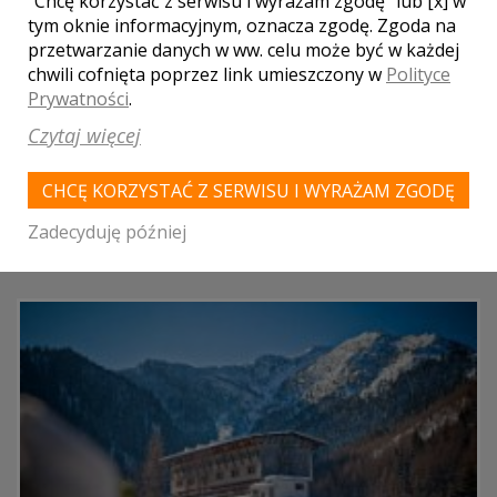
"Chcę korzystać z serwisu i wyrażam zgodę" lub [x] w
LOKALE WESELNE Z MIASTA
GROŃ
tym oknie informacyjnym, oznacza zgodę. Zgoda na
przetwarzanie danych w ww. celu może być w każdej
chwili cofnięta poprzez link umieszczony w
Polityce
WYNIKÓW:
0
Prywatności
.
Czytaj więcej
Nie ma jeszcze zapisanych sal weselnych w miejscowości:
Groń
CHCĘ KORZYSTAĆ Z SERWISU I WYRAŻAM ZGODĘ
LOKALE ZNAJDUJĄCE SIĘ W POBLIŻU
Zadecyduję później
MIASTA GROŃ