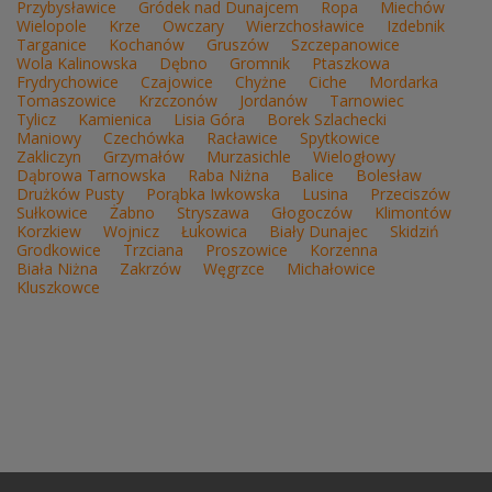
Przybysławice
Gródek nad Dunajcem
Ropa
Miechów
Wielopole
Krze
Owczary
Wierzchosławice
Izdebnik
Targanice
Kochanów
Gruszów
Szczepanowice
Wola Kalinowska
Dębno
Gromnik
Ptaszkowa
Frydrychowice
Czajowice
Chyżne
Ciche
Mordarka
Tomaszowice
Krzczonów
Jordanów
Tarnowiec
Tylicz
Kamienica
Lisia Góra
Borek Szlachecki
Maniowy
Czechówka
Racławice
Spytkowice
Zakliczyn
Grzymałów
Murzasichle
Wielogłowy
Dąbrowa Tarnowska
Raba Niżna
Balice
Bolesław
Drużków Pusty
Porąbka Iwkowska
Lusina
Przeciszów
Sułkowice
Żabno
Stryszawa
Głogoczów
Klimontów
Korzkiew
Wojnicz
Łukowica
Biały Dunajec
Skidziń
Grodkowice
Trzciana
Proszowice
Korzenna
Biała Niżna
Zakrzów
Węgrzce
Michałowice
Kluszkowce