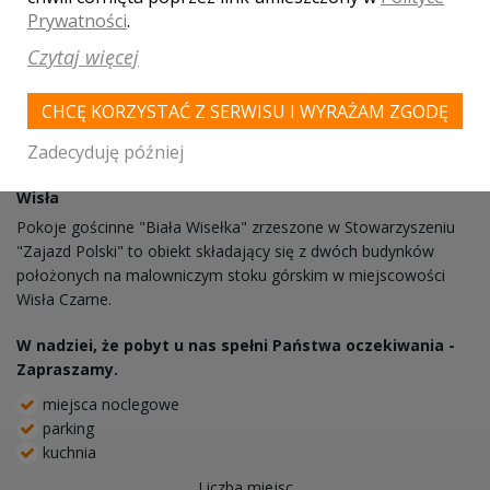
Prywatności
.
Czytaj więcej
CHCĘ KORZYSTAĆ Z SERWISU I WYRAŻAM ZGODĘ
Zadecyduję później
Biała Wisełka
Wisła
Pokoje gościnne "Biała Wisełka" zrzeszone w Stowarzyszeniu
"Zajazd Polski" to obiekt składający się z dwóch budynków
położonych na malowniczym stoku górskim w miejscowości
Wisła Czarne.
W nadziei, że pobyt u nas spełni Państwa oczekiwania -
Zapraszamy.
miejsca noclegowe
parking
kuchnia
Liczba miejsc