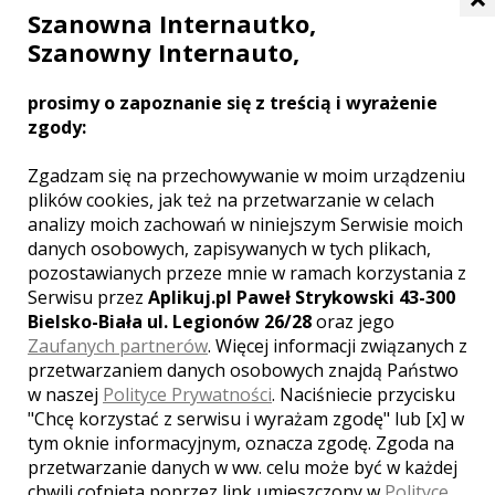
Szanowna Internautko,
Karolowy Dwór & Piernikowa Chata to kompleks kilku
obiektów, takich jak Restauracja Kolorowy Dwór, jak i
Szanowny Internauto,
Karczma u Karola, czy Piernikowa Chata. Każdy z nich ma
inny charakter i wystrój, dlatego u nas możecie spełnić
prosimy o zapoznanie się z treścią i wyrażenie
marzenie nawet o najbardziej wymyślnym przyjęciu.
zgody:
Zgadzam się na przechowywanie w moim urządzeniu
plików cookies, jak też na przetwarzanie w celach
analizy moich zachowań w niniejszym Serwisie moich
danych osobowych, zapisywanych w tych plikach,
pozostawianych przeze mnie w ramach korzystania z
Serwisu przez
Aplikuj.pl Paweł Strykowski 43-300
Bielsko-Biała ul. Legionów 26/28
oraz jego
Zaufanych partnerów
. Więcej informacji związanych z
przetwarzaniem danych osobowych znajdą Państwo
w naszej
Polityce Prywatności
. Naciśniecie przycisku
"Chcę korzystać z serwisu i wyrażam zgodę" lub [x] w
tym oknie informacyjnym, oznacza zgodę. Zgoda na
przetwarzanie danych w ww. celu może być w każdej
chwili cofnięta poprzez link umieszczony w
Polityce