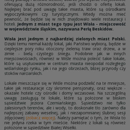
oferującą dużą różnorodność, jeśli chodzi o ofertę lokali.
Najlepiej brać pod uwagę takie miasta, które są ośrodkami
wypoczynkowymi czy turystycznymi. Wtedy można mieć
pewność, że będzie się w nich znajdowało wiele restauracji i
hoteli.
Jednym z miast tego typu jest Wisła - miejscowość
w województwie śląskim, nazywana Perłą Beskidów.
Wisła jest jednym z najbardziej zielonych miast Polski.
Dzięki temu niemal każdy lokal, jaki Państwo wybiorą, będzie w
cieplejsze pory roku otoczony zielenią traw oraz drzew, a w
zimie - bielą czystego śniegu. Podobnie jak w innych
miejscowościach, również w Wiśle można polecić takie lokale,
które są usytuowane w centrum miasta nieopodal rozległego
wiślańskiego rynku, jak i na jego obrzeżach, bliżej przyrody czy
stoków narciarskich.
Lokale mieszczące się w Wiśle można podzielić na te mniejsze,
takie jak restauracje czy skromne pensjonaty, oraz większe -
okazałe hotele czy ośrodki i domy wczasowe. Na szczególną
uwagę zasługują te lokale, które są położone w bliskim
sąsiedztwie Jeziora Czerniańskiego. Sąsiedztwo nie tylko
zalesionych terenów, ale i wody, to doskonałe tło zarówno dla
najlepszej zabawy weselnej, jak i niezapomnianej ślubnej sesji
zdjęciowej
(zobacz więcej)
. Należy pamiętać o tym, że Wisła to
nie jedyna rzeka w tym mieście. Niektóre z lokali są również
położone w sąsiedztwie Białej Wisełki.