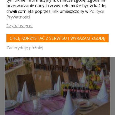
150
przetwarzanie danych w ww. celu może być w każdej
chwili cofnięta poprzez link umieszczony w
Polityce
Prywatności
.
Czytaj więcej
CHCĘ KORZYSTAĆ Z SERWISU I WYRAŻAM ZGODĘ
Zadecyduję później