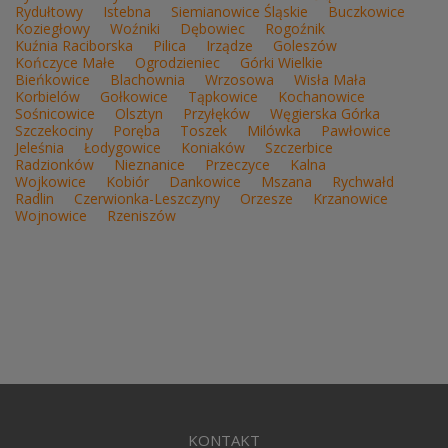
Rydułtowy
Istebna
Siemianowice Śląskie
Buczkowice
Koziegłowy
Woźniki
Dębowiec
Rogoźnik
Kuźnia Raciborska
Pilica
Irządze
Goleszów
Kończyce Małe
Ogrodzieniec
Górki Wielkie
Bieńkowice
Blachownia
Wrzosowa
Wisła Mała
Korbielów
Gołkowice
Tąpkowice
Kochanowice
Sośnicowice
Olsztyn
Przyłęków
Węgierska Górka
Szczekociny
Poręba
Toszek
Milówka
Pawłowice
Jeleśnia
Łodygowice
Koniaków
Szczerbice
Radzionków
Nieznanice
Przeczyce
Kalna
Wojkowice
Kobiór
Dankowice
Mszana
Rychwałd
Radlin
Czerwionka-Leszczyny
Orzesze
Krzanowice
Wojnowice
Rzeniszów
KONTAKT