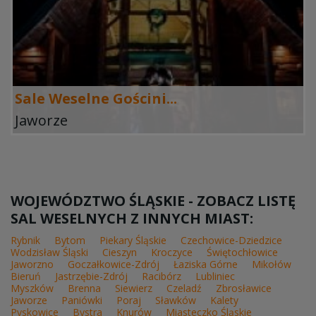
Sale Weselne Gościni...
Jaworze
WOJEWÓDZTWO ŚLĄSKIE - ZOBACZ LISTĘ
SAL WESELNYCH Z INNYCH MIAST:
Rybnik
Bytom
Piekary Śląskie
Czechowice-Dziedzice
Wodzisław Śląski
Cieszyn
Kroczyce
Świętochłowice
Jaworzno
Goczałkowice-Zdrój
Łaziska Górne
Mikołów
Bieruń
Jastrzębie-Zdrój
Racibórz
Lubliniec
Myszków
Brenna
Siewierz
Czeladź
Zbrosławice
Jaworze
Paniówki
Poraj
Sławków
Kalety
Pyskowice
Bystra
Knurów
Miasteczko Śląskie