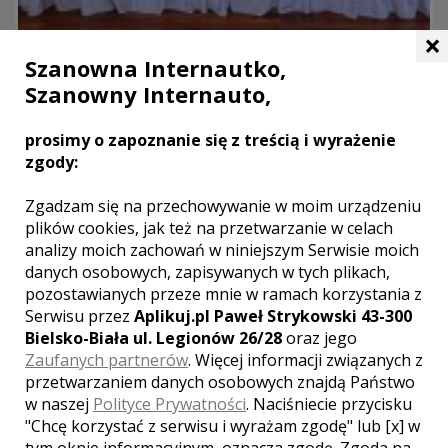
×
Szanowna Internautko,
Restauracja NOWA Maja
Szanowny Internauto,
Skoczów
prosimy o zapoznanie się z treścią i wyrażenie
Restauracja NOWA Maja oferuje wszystkim zainteresowanym
zgody:
organizację imprez okolicznościowych. Posiadając duże
doświadczenie w obsłudze wesel, komunii i innych uroczystości
Zgadzam się na przechowywanie w moim urządzeniu
gwarantujemy Państwu wyśmienitą zabawę w nowoczesnych
plików cookies, jak też na przetwarzanie w celach
wnętrzach.
analizy moich zachowań w niniejszym Serwisie moich
W Restauracji NOWA Maja serwujemy Państwu
danych osobowych, zapisywanych w tych plikach,
wyśmienite dania kuchni polskiej oraz wybrane potrawy
pozostawianych przeze mnie w ramach korzystania z
kuchni międzynarodowej.
Serwisu przez
Aplikuj.pl Paweł Strykowski 43-300
Bielsko-Biała ul. Legionów 26/28
oraz jego
parking
Zaufanych partnerów
. Więcej informacji związanych z
kuchnia
przetwarzaniem danych osobowych znajdą Państwo
klimatyzacja
w naszej
Polityce Prywatności
. Naciśniecie przycisku
Liczba miejsc
"Chcę korzystać z serwisu i wyrażam zgodę" lub [x] w
tym oknie informacyjnym, oznacza zgodę. Zgoda na