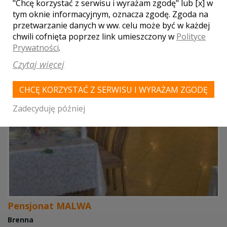
"Chcę korzystać z serwisu i wyrażam zgodę" lub [x] w
tym oknie informacyjnym, oznacza zgodę. Zgoda na
przetwarzanie danych w ww. celu może być w każdej
chwili cofnięta poprzez link umieszczony w
Polityce
Prywatności
.
Czytaj więcej
CHCĘ KORZYSTAĆ Z SERWISU I WYRAŻAM ZGODĘ
Zadecyduję później
Pensjonat MALWA
Brenna