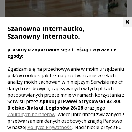
×
Pensjonat - Restauracja HAWANA
Szanowna Internautko,
Brenna
Szanowny Internauto,
Pensjonat "HAWANA" jest kompleksem wypoczynkowym, który
usytuowany jest na południowym zboczu góry Błatniej, nad
prosimy o zapoznanie się z treścią i wyrażenie
rzeką Brennicą, wzdłuż potoku Jatny.
zgody:
Zapraszamy Państwa do organizacji wesela w górach!
Zgadzam się na przechowywanie w moim urządzeniu
plików cookies, jak też na przetwarzanie w celach
miejsca noclegowe
analizy moich zachowań w niniejszym Serwisie moich
parking
danych osobowych, zapisywanych w tych plikach,
kuchnia
pozostawianych przeze mnie w ramach korzystania z
Liczba miejsc
Serwisu przez
Aplikuj.pl Paweł Strykowski 43-300
150
Bielsko-Biała ul. Legionów 26/28
oraz jego
Zaufanych partnerów
. Więcej informacji związanych z
przetwarzaniem danych osobowych znajdą Państwo
w naszej
Polityce Prywatności
. Naciśniecie przycisku