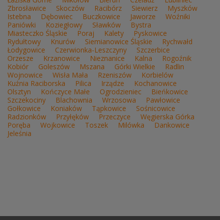
Zbrosławice
Skoczów
Racibórz
Siewierz
Myszków
Istebna
Dębowiec
Buczkowice
Jaworze
Woźniki
Paniówki
Koziegłowy
Sławków
Bystra
Miasteczko Śląskie
Poraj
Kalety
Pyskowice
Rydułtowy
Knurów
Siemianowice Śląskie
Rychwałd
Łodygowice
Czerwionka-Leszczyny
Szczerbice
Orzesze
Krzanowice
Nieznanice
Kalna
Rogoźnik
Kobiór
Goleszów
Mszana
Górki Wielkie
Radlin
Wojnowice
Wisła Mała
Rzeniszów
Korbielów
Kuźnia Raciborska
Pilica
Irządze
Kochanowice
Olsztyn
Kończyce Małe
Ogrodzieniec
Bieńkowice
Szczekociny
Blachownia
Wrzosowa
Pawłowice
Gołkowice
Koniaków
Tąpkowice
Sośnicowice
Radzionków
Przyłęków
Przeczyce
Węgierska Górka
Poręba
Wojkowice
Toszek
Milówka
Dankowice
Jeleśnia