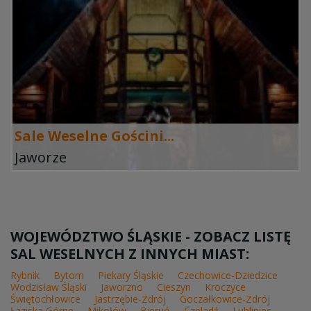
Sale Weselne Gościni...
Jaworze
WOJEWÓDZTWO ŚLĄSKIE - ZOBACZ LISTĘ
SAL WESELNYCH Z INNYCH MIAST:
Rybnik
Bytom
Piekary Śląskie
Czechowice-Dziedzice
Wodzisław Śląski
Jaworzno
Cieszyn
Kroczyce
Świętochłowice
Jastrzębie-Zdrój
Goczałkowice-Zdrój
Łaziska Górne
Mikołów
Bieruń
Czeladź
Lubliniec