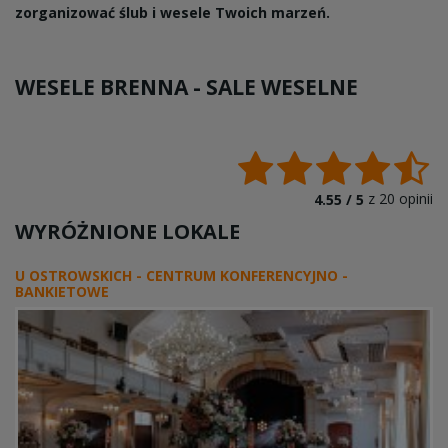
zorganizować ślub i wesele Twoich marzeń.
WESELE BRENNA -
SALE WESELNE
z
20
opinii
4.55 /
5
WYRÓŻNIONE LOKALE
U OSTROWSKICH - CENTRUM KONFERENCYJNO -
BANKIETOWE