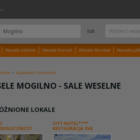
lne
lub
Wesele Gdańsk
Wesele Poznań
Wesele Wrocław
Wesele Lubl
selne
›
Kujawsko-Pomorskie
ELE MOGILNO -
SALE WESELNE
ÓŻNIONE LOKALE
D
CITY HOTEL****
ODOLECZNICZY
RESTAURACJA 3V6