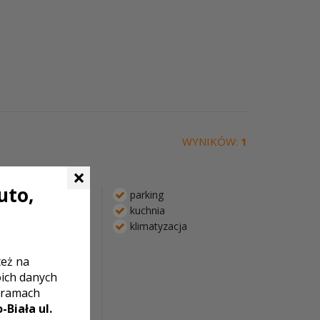
WYNIKÓW:
1
×
uto,
parking
kuchnia
klimatyzacja
 w zależności od
a przyjęcie, zawsze
lienta.
też na
oich danych
ską gościnnością
 ramach
atmosfera stanowią
-Biała ul.