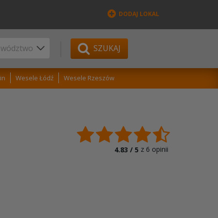
DODAJ LOKAL
SZUKAJ
in
Wesele Łódź
Wesele Rzeszów
z
6
opinii
4.83 /
5