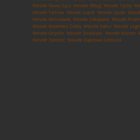
Wesele Nowy Sącz
Wesele Elbląg
Wesele Tychy
We
Wesele Tarnów
Wesele Sopot
Wesele Opole
Wesel
Wesele Włocławek
Wesele Zakopane
Wesele Przem
Wesele Kazimierz Dolny
Wesele Kalisz
Wesele Legn
Wesele Giżycko
Wesele Grudziądz
Wesele Krosno
Wesele Zamość
Wesele Dąbrowa Górnicza