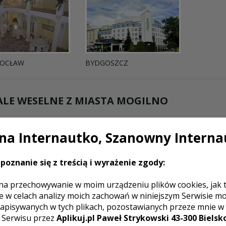
OCŁAW
BYDGOSZCZ
LE WESELNE Z MIASTA
MOGILNO
a Internautko, Szanowny Interna
Restauracja Boss
Mogilno
W restauracji Boss posiadamy cztery sale,
poznanie się z treścią i wyrażenie zgody:
wielkości przyjęcia. Przygotowując Państw
dostosowujemy się do wymogów naszego k
na przechowywanie w moim urządzeniu plików cookies, jak 
e w celach analizy moich zachowań w niniejszym Serwisie m
Restauracja Boss to tchnący staropol
apisywanych w tych plikach, pozostawianych przeze mnie w
lokal. Elegancja , dobry smak i miła 
z Serwisu przez
Aplikuj.pl Paweł Strykowski 43-300 Bielsko