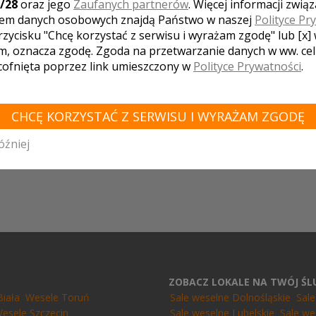
o wyjątkowości organizowanej przez n
/28
oraz jego
Zaufanych partnerów
. Więcej informacji zwią
em danych osobowych znajdą Państwo w naszej
Polityce Pr
rzycisku "Chcę korzystać z serwisu i wyrażam zgodę" lub [x]
m, oznacza zgodę. Zgoda na przetwarzanie danych w ww. ce
EWÓDZTWO KUJAWSKO-POMORSKIE - ZOBACZ 
 cofnięta poprzez link umieszczony w
Polityce Prywatności
.
T:
Warta
Małków
Swolszewice Małe
Wróblew
Szczerców
 Wielka
Oporów
Ksawerów
Sieradz
Sokolniki-Las
Bolesł
CHCĘ KORZYSTAĆ Z SERWISU I WYRAŻAM ZGODĘ
óźniej
ZOBACZ LOKALE NA TWÓJ Ś
Biała
Wesele Toruń
Sale weselne Dolnośląskie
Sal
esele Szczecin
Sale weselne Lubelskie
Sale we