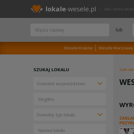
lokale
-wesele.pl
Sale i domy wese
lub
Wesele Kraków
Wesele Warszawa
SZUKAJ LOKALU
Sale we
WES
WYR
ZAKŁA
PRZYR