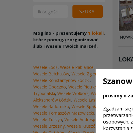
SZUKAJ
Mogilno - prezentujemy
1 lokali
,
INOWR
które pomogą zorganizować
ślub i wesele Twoich marzeń.
LOKA
Wesele Łódź
,
Wesele Pabianice
,
Wesele Bełchatów
,
Wesele Zgierz
,
Szanown
Wesele Konstantynów Łódzki
,
Wesele Opoczno
,
Wesele Piotrków
Trybunalski
,
Wesele Wolbórz
,
Wesele
prosimy o za
Aleksandrów Łódzki
,
Wesele Łask
,
Wesele Radomsko
,
Wesele Spała
,
Zgadzam się 
Wesele Tomaszów Mazowiecki
,
przetwarzani
Wesele Tuszyn
,
Wesele Andrespol
,
osobowych, z
Wesele Brzeziny
,
Wesele Kruszów
,
korzystania 
Wesele Osjaków
,
Wesele Ozorków
,