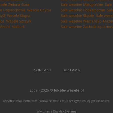
sele Zielona Góra
Sale weselne Małopolskie
Sale
e Częstochowa
Wesele Gdynia
Sale weselne Podkarpackie
Sal
yśl
Wesele Słupsk
Sale weselne Śląskie
Sale wese
ica
Wesele Szczyrk
Sale weselne Warmińsko-Mazur
Wesele Malbork
Sale weselne Zachodniopomors
KONTAKT
REKLAMA
2009 - 2026 ©
lokale-wesele.pl
Wszystkie prawa zastrzeżone. Kopiowanie treści i zdjęć bez zgody redakcji jest zabronione.
Wykonanie DigiHex Systems