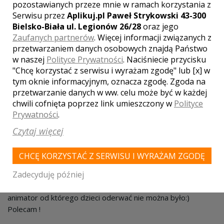
pozostawianych przeze mnie w ramach korzystania z
Twoja ocena lokalu:
Serwisu przez
Aplikuj.pl Paweł Strykowski 43-300
Bielsko-Biała ul. Legionów 26/28
oraz jego
Zaufanych partnerów
. Więcej informacji związanych z
przetwarzaniem danych osobowych znajdą Państwo
DODAJ OPINIĘ
w naszej
Polityce Prywatności
. Naciśniecie przycisku
"Chcę korzystać z serwisu i wyrażam zgodę" lub [x] w
Pola oznaczone gwiazdką są wymagane.
tym oknie informacyjnym, oznacza zgodę. Zgoda na
przetwarzanie danych w ww. celu może być w każdej
chwili cofnięta poprzez link umieszczony w
Polityce
Prywatności
.
WASZE OPINIE
Czytaj więcej
Ola
Dodano: 2017-05-20
CHCĘ KORZYSTAĆ Z SERWISU I WYRAŻAM ZGODĘ
Organizowałam w tym lokalu przyjęcie z okazji I Komunii Św.
Zadecyduję później
mojej córki i jestem bardzo zadowolona. Sala pięknie
przystrojona, jedzenie dobre a strzałem w 10 okazał się
animator od którego dzieci oderwać nie można było:)
Polecam !