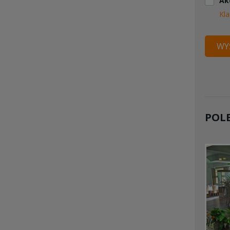
Ak
Kla
WYŚ
POL