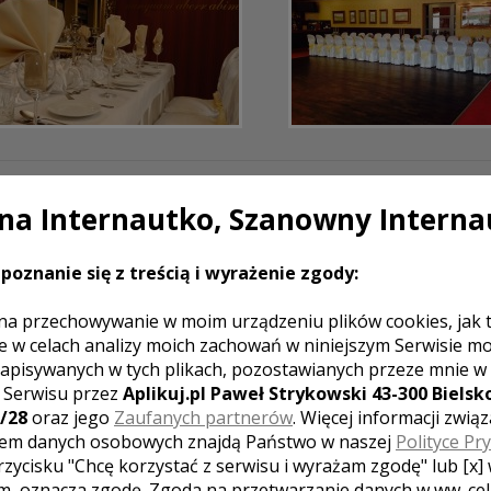
DO NAS DOJECHAĆ?
a Internautko, Szanowny Interna
poznanie się z treścią i wyrażenie zgody:
na przechowywanie w moim urządzeniu plików cookies, jak 
e w celach analizy moich zachowań w niniejszym Serwisie m
apisywanych w tych plikach, pozostawianych przeze mnie w
z Serwisu przez
Aplikuj.pl Paweł Strykowski 43-300 Bielsko
/28
oraz jego
Zaufanych partnerów
. Więcej informacji zwią
em danych osobowych znajdą Państwo w naszej
Polityce Pr
rzycisku "Chcę korzystać z serwisu i wyrażam zgodę" lub [x]
m, oznacza zgodę. Zgoda na przetwarzanie danych w ww. ce