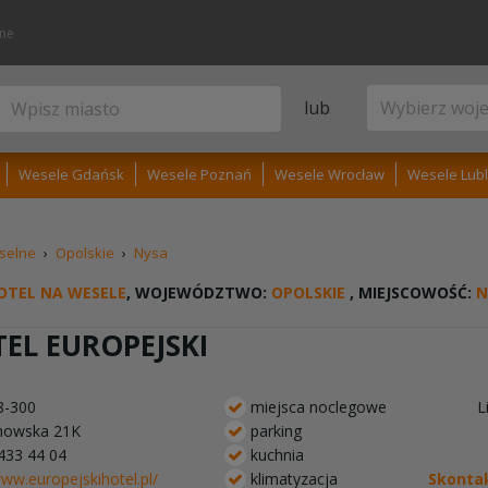
lne
lub
Wesele Gdańsk
Wesele Poznań
Wesele Wrocław
Wesele Lubl
selne
›
Opolskie
›
Nysa
OTEL NA WESELE
, WOJEWÓDZTWO:
OPOLSKIE
, MIEJSCOWOŚĆ:
N
EL EUROPEJSKI
8-300
miejsca noclegowe
L
howska 21K
parking
 433 44 04
kuchnia
www.europejskihotel.pl/
klimatyzacja
Skontak