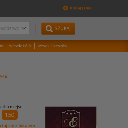
DODAJ LOKAL
SZUKAJ
in
Wesele Łódź
Wesele Rzeszów
YSA
iczba miejsc
150
tuj się z lokalem