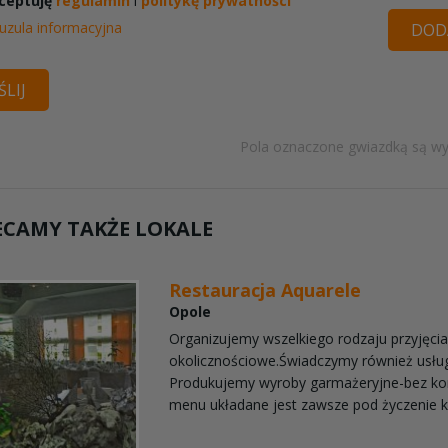
ceptuję
regulamin
i
politykę prywatności
uzula informacyjna
DODA
LIJ
Pola oznaczone gwiazdką są w
ECAMY TAKŻE LOKALE
Restauracja Aquarele
Opole
Organizujemy wszelkiego rodzaju przyjęci
okolicznościowe.Świadczymy również usług
Produkujemy wyroby garmażeryjne-bez k
menu układane jest zawsze pod życzenie kl