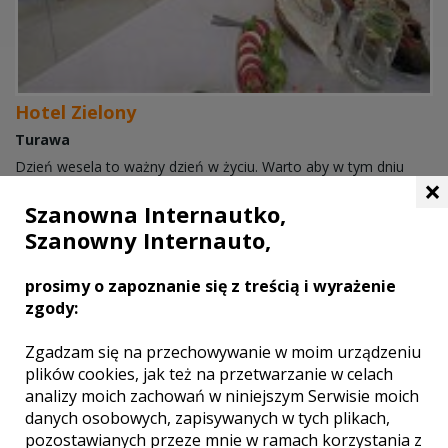
Hotel Zielony
Turawa
Dzień wesela to ważny dzień w życiu. Warto aby w tym dniu
×
wszystko było zgodne z marzeniami. Hotel „Zielony” to idealny
Szanowna Internautko,
wybór na zorganizowanie imprezy życia.Każde przyjęcie weselne
traktujemy indywidualnie. ...
Szanowny Internauto,
Zielono jest i spokojnie w Hotelu Zielonym
prosimy o zapoznanie się z treścią i wyrażenie
zgody:
miejsca noclegowe
parking
Zgadzam się na przechowywanie w moim urządzeniu
kuchnia
plików cookies, jak też na przetwarzanie w celach
klimatyzacja
analizy moich zachowań w niniejszym Serwisie moich
Liczba miejsc
danych osobowych, zapisywanych w tych plikach,
140
pozostawianych przeze mnie w ramach korzystania z