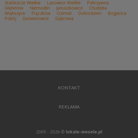
Staniszcze Wielkie
Lasowice Wielkie
Pokrzywna
Głębinów
Niemodlin
Januszkowice
Chudoba
Większyce
Frączków
Ozimek
Dobrodzień
Bogacica
Pokój
Goświnowice
Dąbrowa
KONTAKT
REKLAMA
2009 - 2026 ©
lokale-wesele.pl