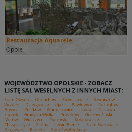
Restauracja Aquarele
Opole
WOJEWÓDZTWO OPOLSKIE - ZOBACZ
LISTĘ SAL WESELNYCH Z INNYCH MIAST:
Stare Olesno
Otmuchów
Zdzieszowice
Szymiszów
Wrzoski
Dziergowice
Ujazd
Pawłowice
Rożniątów
Brynica
Pustków
Warmątowice
Izbicko
Olszowa
Łącznik
Grudynia Wielka
Prószków
Gorzów Śląski
Murów
Głubczyce
Piotrówka
Kolonowskie
Chrząszczyce
Zielina
Lewin Brzeski
Stare Siołkowice
Głogówek
Praszka
Góra Świętej Anny