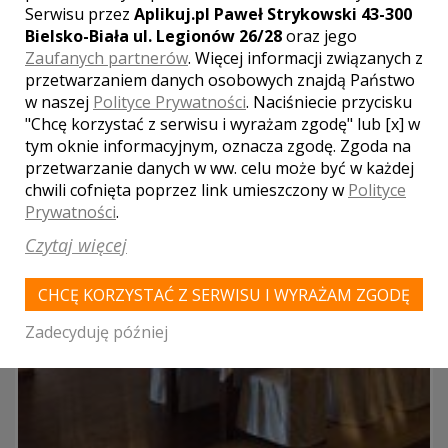
Serwisu przez
Aplikuj.pl Paweł Strykowski 43-300
Bielsko-Biała ul. Legionów 26/28
oraz jego
Zaufanych partnerów
. Więcej informacji związanych z
przetwarzaniem danych osobowych znajdą Państwo
w naszej
Polityce Prywatności
. Naciśniecie przycisku
"Chcę korzystać z serwisu i wyrażam zgodę" lub [x] w
tym oknie informacyjnym, oznacza zgodę. Zgoda na
przetwarzanie danych w ww. celu może być w każdej
chwili cofnięta poprzez link umieszczony w
Polityce
Prywatności
.
Czytaj więcej
CHCĘ KORZYSTAĆ Z SERWISU I WYRAŻAM ZGODĘ
Zadecyduję później