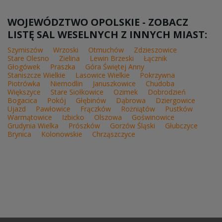
WOJEWÓDZTWO OPOLSKIE - ZOBACZ
LISTĘ SAL WESELNYCH Z INNYCH MIAST:
Szymiszów
Wrzoski
Otmuchów
Zdzieszowice
Stare Olesno
Zielina
Lewin Brzeski
Łącznik
Głogówek
Praszka
Góra Świętej Anny
Staniszcze Wielkie
Lasowice Wielkie
Pokrzywna
Piotrówka
Niemodlin
Januszkowice
Chudoba
Większyce
Stare Siołkowice
Ozimek
Dobrodzień
Bogacica
Pokój
Głębinów
Dąbrowa
Dziergowice
Ujazd
Pawłowice
Frączków
Rożniątów
Pustków
Warmątowice
Izbicko
Olszowa
Goświnowice
Grudynia Wielka
Prószków
Gorzów Śląski
Głubczyce
Brynica
Kolonowskie
Chrząszczyce