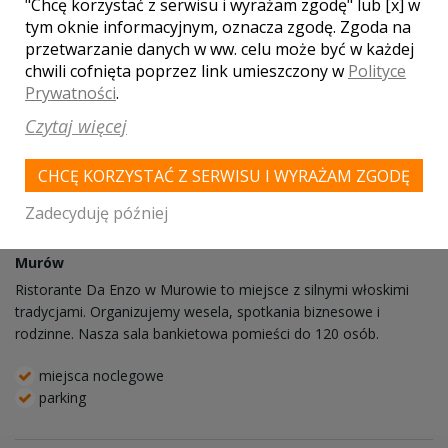
"Chcę korzystać z serwisu i wyrażam zgodę" lub [x] w
tym oknie informacyjnym, oznacza zgodę. Zgoda na
przetwarzanie danych w ww. celu może być w każdej
chwili cofnięta poprzez link umieszczony w
Polityce
Prywatności
.
Czytaj więcej
CHCĘ KORZYSTAĆ Z SERWISU I WYRAŻAM ZGODĘ
Zadecyduję później
Ristorante Da Enzo
Murów
Ristorante Da Enzo w Murowie to miejsce z silnymi włoskimi
tradycjami. Organizujemy wesela, spotkania biznesowe i
rodzinne. Nasza sala bankietowa pomieści do 120 osób.
miejsca noclegowe
parking