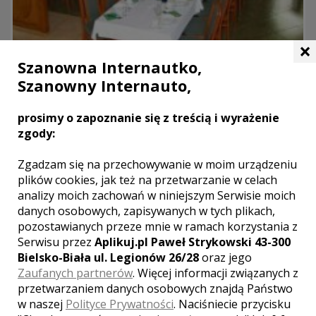
×
GŁUCHOŁAZY
Szanowna Internautko,
Szanowny Internauto,
LOKALE WESELNE Z MIASTA
MURÓW
prosimy o zapoznanie się z treścią i wyrażenie
zgody:
WYNIKÓW:
1
Zgadzam się na przechowywanie w moim urządzeniu
plików cookies, jak też na przetwarzanie w celach
analizy moich zachowań w niniejszym Serwisie moich
danych osobowych, zapisywanych w tych plikach,
pozostawianych przeze mnie w ramach korzystania z
Serwisu przez
Aplikuj.pl Paweł Strykowski 43-300
Bielsko-Biała ul. Legionów 26/28
oraz jego
Zaufanych partnerów
. Więcej informacji związanych z
przetwarzaniem danych osobowych znajdą Państwo
w naszej
Polityce Prywatności
. Naciśniecie przycisku