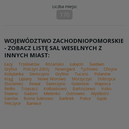
Liczba miejsc
170
WOJEWÓDZTWO ZACHODNIOPOMORSKIE
- ZOBACZ LISTĘ SAL WESELNYCH Z
INNYCH MIAST:
Łazy
Trzebiatów
Różańsko
Łukęcin
Świdwin
Gryfice
Połczyn-Zdrój
Nowogard
Tychowo
Chojna
Kobylanka
Siemczyno
Gryfino
Tuczno
Polanów
Krąg
Lipiany
Nowe Worowo
Morzyczyn
Dobrzyca
Złocieniec
Rewal
Świeszyno
Goleniów
Wapnica
Redło
Trzęsacz
Kołbaskowo
Bartoszewo
Ińsko
Sławno
Gadom
Mielenko
Ostrowiec
Myślibórz
Sianów
Borne Sulinowo
Barlinek
Police
Gąski
Pełczyce
Barwice