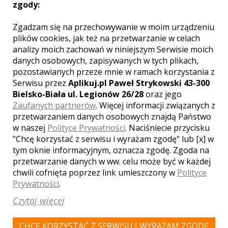
zgody:
Zgadzam się na przechowywanie w moim urządzeniu
plików cookies, jak też na przetwarzanie w celach
KRĄG
analizy moich zachowań w niniejszym Serwisie moich
danych osobowych, zapisywanych w tych plikach,
pozostawianych przeze mnie w ramach korzystania z
LOKALE WESELNE Z MIASTA
CHOSZCZNO
Serwisu przez
Aplikuj.pl Paweł Strykowski 43-300
Bielsko-Biała ul. Legionów 26/28
oraz jego
Zaufanych partnerów
. Więcej informacji związanych z
WYNIKÓW:
1
przetwarzaniem danych osobowych znajdą Państwo
w naszej
Polityce Prywatności
. Naciśniecie przycisku
"Chcę korzystać z serwisu i wyrażam zgodę" lub [x] w
tym oknie informacyjnym, oznacza zgodę. Zgoda na
przetwarzanie danych w ww. celu może być w każdej
chwili cofnięta poprzez link umieszczony w
Polityce
Prywatności
.
Czytaj więcej
CHCĘ KORZYSTAĆ Z SERWISU I WYRAŻAM ZGODĘ