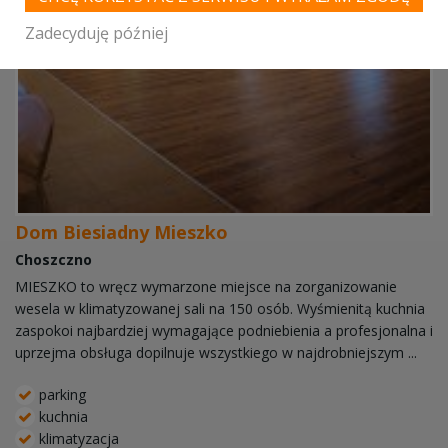
Zadecyduję później
Dom Biesiadny Mieszko
Choszczno
MIESZKO to wręcz wymarzone miejsce na zorganizowanie
wesela w klimatyzowanej sali na 150 osób. Wyśmienitą kuchnia
zaspokoi najbardziej wymagające podniebienia a profesjonalna i
uprzejma obsługa dopilnuje wszystkiego w najdrobniejszym ...
parking
kuchnia
klimatyzacja