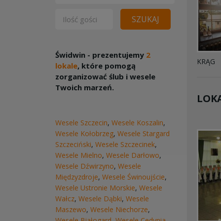
SZUKAJ
Świdwin - prezentujemy
2
KRĄG
lokale
, które pomogą
zorganizować ślub i wesele
Twoich marzeń.
LOKA
Wesele Szczecin
,
Wesele Koszalin
,
Wesele Kołobrzeg
,
Wesele Stargard
Szczeciński
,
Wesele Szczecinek
,
Wesele Mielno
,
Wesele Darłowo
,
Wesele Dźwirzyno
,
Wesele
Międzyzdroje
,
Wesele Świnoujście
,
Wesele Ustronie Morskie
,
Wesele
Wałcz
,
Wesele Dąbki
,
Wesele
Maszewo
,
Wesele Niechorze
,
Wesele Białogard
,
Wesele Cedynia
,