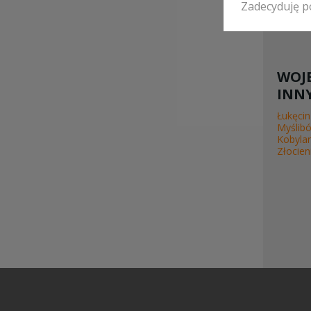
Szczec
Zadecyduję p
WOJ
INNY
Łukęcin
Myślibó
Kobyla
Złocien