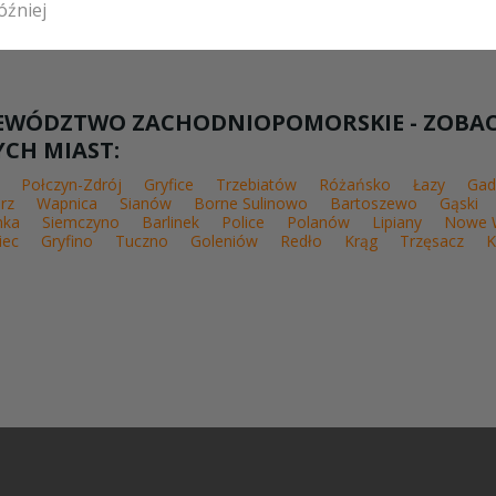
inek
óźniej
EWÓDZTWO ZACHODNIOPOMORSKIE - ZOBACZ
CH MIAST:
Połczyn-Zdrój
Gryfice
Trzebiatów
Różańsko
Łazy
Ga
rz
Wapnica
Sianów
Borne Sulinowo
Bartoszewo
Gąski
nka
Siemczyno
Barlinek
Police
Polanów
Lipiany
Nowe 
iec
Gryfino
Tuczno
Goleniów
Redło
Krąg
Trzęsacz
K