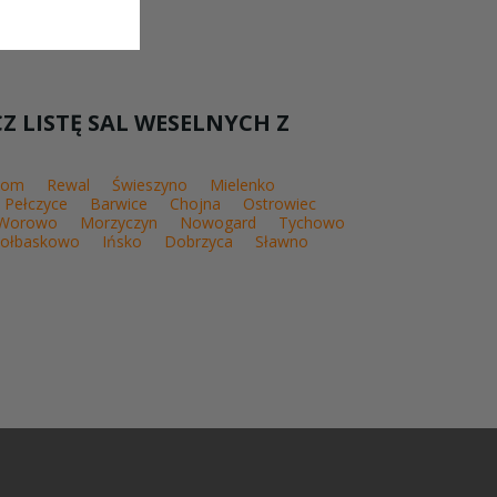
 LISTĘ SAL WESELNYCH Z
dom
Rewal
Świeszyno
Mielenko
Pełczyce
Barwice
Chojna
Ostrowiec
Worowo
Morzyczyn
Nowogard
Tychowo
ołbaskowo
Ińsko
Dobrzyca
Sławno