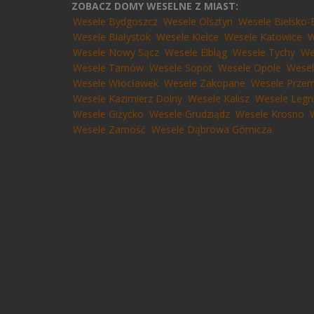
ZOBACZ DOMY WESELNE Z MIAST:
Wesele Bydgoszcz
Wesele Olsztyn
Wesele Bielsko-
Wesele Białystok
Wesele Kielce
Wesele Katowice
W
Wesele Nowy Sącz
Wesele Elbląg
Wesele Tychy
We
Wesele Tarnów
Wesele Sopot
Wesele Opole
Wesel
Wesele Włocławek
Wesele Zakopane
Wesele Przem
Wesele Kazimierz Dolny
Wesele Kalisz
Wesele Legn
Wesele Giżycko
Wesele Grudziądz
Wesele Krosno
Wesele Zamość
Wesele Dąbrowa Górnicza