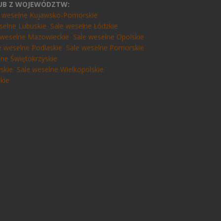
LUB Z WOJEWÓDZTW:
e weselne Kujawsko-Pomorskie
selne Lubuskie
Sale weselne Łódzkie
 weselne Mazowieckie
Sale weselne Opolskie
e weselne Podlaskie
Sale weselne Pomorskie
lne Świętokrzyskie
skie
Sale weselne Wielkopolskie
kie