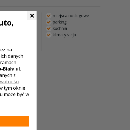
×
miejsca noclegowe
uto,
parking
kuchnia
lna to chwila
klimatyzacja
dzo długo.
wice!
też na
oich danych
 ramach
-Biała ul.
zanych z
ywatności
.
IDWIN
 w tym oknie
lu może być w