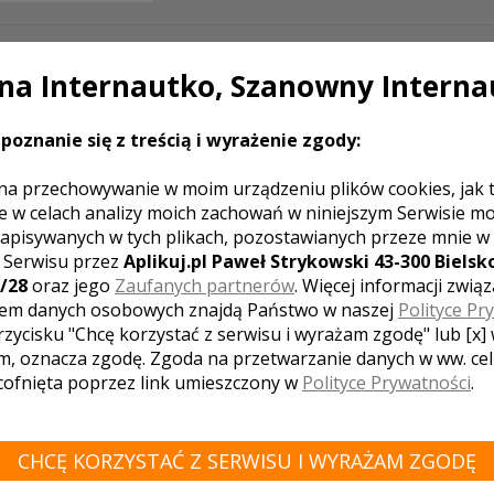
Pałac Myśliwski Słonowice
a Internautko, Szanowny Interna
Świdwin
Ceremonia zaślubin oraz uroczystość wese
wyjątkowa do której będziecie wracali bar
poznanie się z treścią i wyrażenie zgody:
Zapraszamy do Pałacu Myśliwskiego Słono
na przechowywanie w moim urządzeniu plików cookies, jak 
e w celach analizy moich zachowań w niniejszym Serwisie m
apisywanych w tych plikach, pozostawianych przeze mnie w
z Serwisu przez
Aplikuj.pl Paweł Strykowski 43-300 Bielsko
/28
oraz jego
Zaufanych partnerów
. Więcej informacji zwią
em danych osobowych znajdą Państwo w naszej
Polityce Pr
LE ZNAJDUJĄCE SIĘ W POBLIŻU MIASTA ŚW
rzycisku "Chcę korzystać z serwisu i wyrażam zgodę" lub [x]
m, oznacza zgodę. Zgoda na przetwarzanie danych w ww. ce
 cofnięta poprzez link umieszczony w
Polityce Prywatności
.
CHCĘ KORZYSTAĆ Z SERWISU I WYRAŻAM ZGODĘ
nad jeziorem" ...