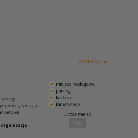
WYNIKÓW:
2
miejsca noclegowe
parking
kuchnia
 uroczy
klimatyzacja
m, którzy szukają
ankietowa.
Liczba miejsc
120
 organizację