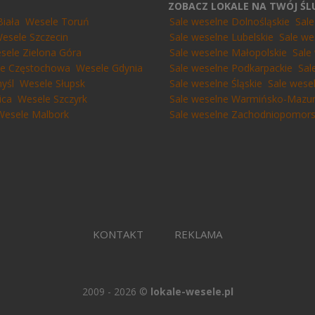
ZOBACZ LOKALE NA TWÓJ Ś
Biała
Wesele Toruń
Sale weselne Dolnośląskie
Sal
esele Szczecin
Sale weselne Lubelskie
Sale we
sele Zielona Góra
Sale weselne Małopolskie
Sale
e Częstochowa
Wesele Gdynia
Sale weselne Podkarpackie
Sal
yśl
Wesele Słupsk
Sale weselne Śląskie
Sale wese
ica
Wesele Szczyrk
Sale weselne Warmińsko-Mazur
Wesele Malbork
Sale weselne Zachodniopomors
KONTAKT
REKLAMA
2009 - 2026 ©
lokale-wesele.pl