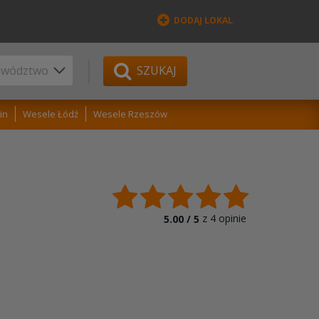
DODAJ LOKAL
SZUKAJ
in
Wesele Łódź
Wesele Rzeszów
z
4
opinie
5.00 /
5