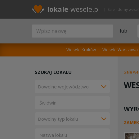
lokale
-wesele.pl
Sale i domy wese
lub
Wesele Kraków
Wesele Warszawa
SZUKAJ LOKALU
Sale we
WES
WYR
ZAMEK