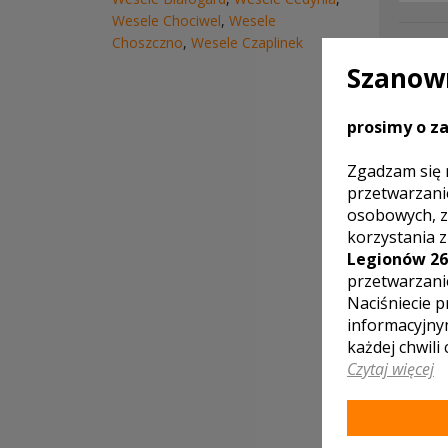
Wesele Chociwel
,
Wesele
Choszczno
,
Wesele Czaplinek
Szanown
prosimy o za
Zgadzam się 
przetwarzani
osobowych, z
korzystania 
Legionów 26
przetwarzani
LOKA
Naciśniecie p
informacyjny
każdej chwili
Czytaj więcej
" Dom 