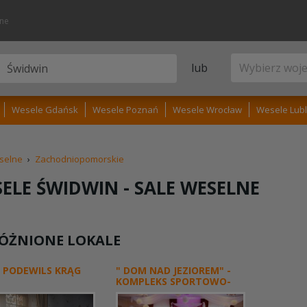
lne
lub
Wesele Gdańsk
Wesele Poznań
Wesele Wrocław
Wesele Lubl
selne
›
Zachodniopomorskie
ELE ŚWIDWIN -
SALE WESELNE
ÓŻNIONE LOKALE
 PODEWILS KRĄG
" DOM NAD JEZIOREM" -
KOMPLEKS SPORTOWO-
REKREACYJNY