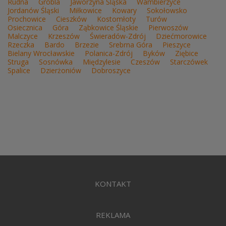
Rudna
Grobla
Jaworzyna Śląska
Wambierzyce
Jordanów Śląski
Miłkowice
Kowary
Sokołowsko
Prochowice
Cieszków
Kostomłoty
Turów
Osiecznica
Góra
Ząbkowice Śląskie
Pierwoszów
Malczyce
Krzeszów
Świeradów-Zdrój
Dziećmorowice
Rzeczka
Bardo
Brzezie
Srebrna Góra
Pieszyce
Bielany Wrocławskie
Polanica-Zdrój
Byków
Ziębice
Struga
Sosnówka
Międzylesie
Czeszów
Starczówek
Spalice
Dzierżoniów
Dobroszyce
KONTAKT
REKLAMA