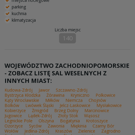
miejsca noclegowe
parking
kuchnia
klimatyzacja
Liczba miejsc
140
WOJEWÓDZTWO ZACHODNIOPOMORSKIE
- ZOBACZ LISTĘ SAL WESELNYCH Z
INNYCH MIAST:
Kudowa-Zdrój
Jawor
Szczawno-Zdrój
Bystrzyca Kłodzka
Żórawina
Kryniczno
Polkowice
Kąty Wrocławskie
Miłków
Niemcza
Chojnów
Bolków
Lwówek Śląski
Jelcz-Laskowice
Mysłakowice
Kobierzyce
Żmigród
Brzeg Dolny
Marcinowice
Jugowice
Lądek-Zdrój
Złoty Stok
Wąsosz
Legnickie Pole
Olszyna
Bogatynia
Krotoszyce
Ozorzyce
Syców
Zawonia
Miękinia
Czarny Bór
Wołów
Jedlina-Zdrój
Kraszów
Zielenice
Zagrodno