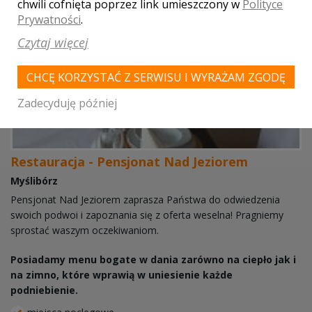
chwili cofnięta poprzez link umieszczony w
Polityce
Prywatności
.
Czytaj więcej
CHCĘ KORZYSTAĆ Z SERWISU I WYRAŻAM ZGODĘ
Zadecyduję później
Restauracja - Pensjonat Nad Jeziorem
Myślibórz
Pensjonat Nad Jeziorem zaprasza Państwa do odwiedzenia
swoich podwoi i zapoznania się z oferta weselna! Pragniemy
sprostać waszym oczekiwaniom.
Posiadamy menu bogate w dania zarówno na ciepło jak i
na zimno, które wprawią w uniesienie każde
podniebienie.