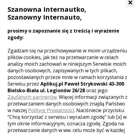
×
Szanowna Internautko,
Szanowny Internauto,
SZCZECINEK
prosimy o zapoznanie się z treścią i wyrażenie
zgody:
LOKALE WESELNE Z MIASTA
MYŚLIBÓRZ
Zgadzam się na przechowywanie w moim urządzeniu
plików cookies, jak też na przetwarzanie w celach
analizy moich zachowań w niniejszym Serwisie moich
WYNIKÓW:
1
danych osobowych, zapisywanych w tych plikach,
pozostawianych przeze mnie w ramach korzystania z
Serwisu przez
Aplikuj.pl Paweł Strykowski 43-300
Bielsko-Biała ul. Legionów 26/28
oraz jego
Zaufanych partnerów
. Więcej informacji związanych z
przetwarzaniem danych osobowych znajdą Państwo
w naszej
Polityce Prywatności
. Naciśniecie przycisku
"Chcę korzystać z serwisu i wyrażam zgodę" lub [x] w
tym oknie informacyjnym, oznacza zgodę. Zgoda na
przetwarzanie danych w ww. celu może być w każdej