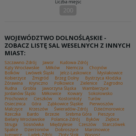
Liczba miejsc
200
WOJEWÓDZTWO DOLNOŚLĄSKIE -
ZOBACZ LISTĘ SAL WESELNYCH Z INNYCH
MIAST:
Szczawno-Zdrój
Jawor
Kudowa-Zdrój
Kąty Wrocławskie
Miłków
Niemcza
Chojnów
Bolków
Lwówek Śląski
Jelcz-Laskowice
Mysłakowice
Kobierzyce
Żmigród
Brzeg Dolny
Bystrzyca Kłodzka
Żórawina
Kryniczno
Polkowice
Zielenice
Zagrodno
Rudna
Grobla
Jaworzyna Śląska
Wambierzyce
Jordanów Śląski
Miłkowice
Kowary
Sokołowsko
Prochowice
Cieszków
Kostomłoty
Turów
Osiecznica
Góra
Ząbkowice Śląskie
Pierwoszów
Malczyce
Krzeszów
Świeradów-Zdrój
Dziećmorowice
Rzeczka
Bardo
Brzezie
Srebrna Góra
Pieszyce
Bielany Wrocławskie
Polanica-Zdrój
Byków
Ziębice
Struga
Sosnówka
Międzylesie
Czeszów
Starczówek
Spalice
Dzierżoniów
Dobroszyce
Marcinowice
Jugowice
Lądek-Zdrój
Złoty Stok
Wąsosz