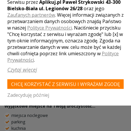
Serwisu przez
Aplikuj.pl Paweł Strykowski 43-300
Bielsko-Biała ul. Legionów 26/28
oraz jego
Zaufanych partnerów
. Więcej informacji związanych z
przetwarzaniem danych osobowych znajdą Państwo
w naszej
Polityce Prywatności
. Naciśniecie przycisku
"Chcę korzystać z serwisu i wyrażam zgodę" lub [x] w
tym oknie informacyjnym, oznacza zgodę. Zgoda na
przetwarzanie danych w ww. celu może być w każdej
chwili cofnięta poprzez link umieszczony w
Polityce
Ambrozja
Prywatności
.
Strzelin
Czytaj więcej
Ambrozja to klimatyzowana sala weselna na ponad 200 osób.
Menu weselne tworzone zawsze ze świeżych produktów jest
CHCĘ KORZYSTAĆ Z SERWISU I WYRAŻAM ZGODĘ
zawsze ustalane indywidualnie. Kompleksowa obsługa i
organizacja przyjęć. Zapraszamy do kontaktu.
Zadecyduję później
Wyjątkowe miejsce na Twoją uroczystość...
miejsca noclegowe
parking
kuchnia