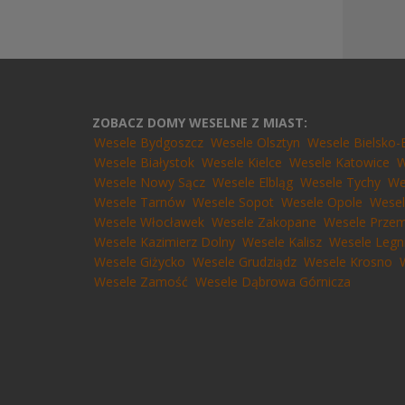
ZOBACZ DOMY WESELNE Z MIAST:
Wesele Bydgoszcz
Wesele Olsztyn
Wesele Bielsko-
Wesele Białystok
Wesele Kielce
Wesele Katowice
W
Wesele Nowy Sącz
Wesele Elbląg
Wesele Tychy
We
Wesele Tarnów
Wesele Sopot
Wesele Opole
Wesel
Wesele Włocławek
Wesele Zakopane
Wesele Przem
Wesele Kazimierz Dolny
Wesele Kalisz
Wesele Legn
Wesele Giżycko
Wesele Grudziądz
Wesele Krosno
Wesele Zamość
Wesele Dąbrowa Górnicza