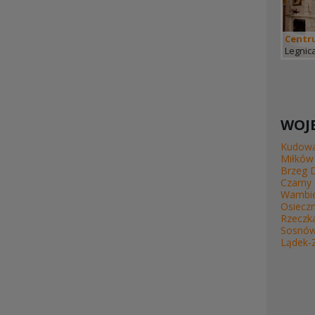
Centr
Legnic
WOJE
Kudowa
Miłków
Brzeg 
Czarny
Wambie
Osieczn
Rzeczk
Sosnó
Lądek-