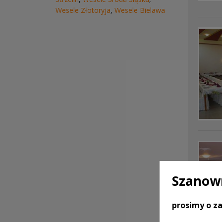
Wesele Złotoryja
,
Wesele Bielawa
Szanown
prosimy o za