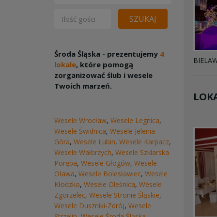
SZUKAJ
Środa Śląska - prezentujemy
4
BIELA
lokale
, które pomogą
zorganizować ślub i wesele
Twoich marzeń.
LOKA
Wesele Wrocław
,
Wesele Legnica
,
Wesele Świdnica
,
Wesele Jelenia
Góra
,
Wesele Lubin
,
Wesele Karpacz
,
Wesele Wałbrzych
,
Wesele Szklarska
Poręba
,
Wesele Głogów
,
Wesele
Oława
,
Wesele Bolesławiec
,
Wesele
Kłodzko
,
Wesele Oleśnica
,
Wesele
Zgorzelec
,
Wesele Stronie Śląskie
,
Wesele Duszniki-Zdrój
,
Wesele
Strzelin
,
Wesele Środa Śląska
,