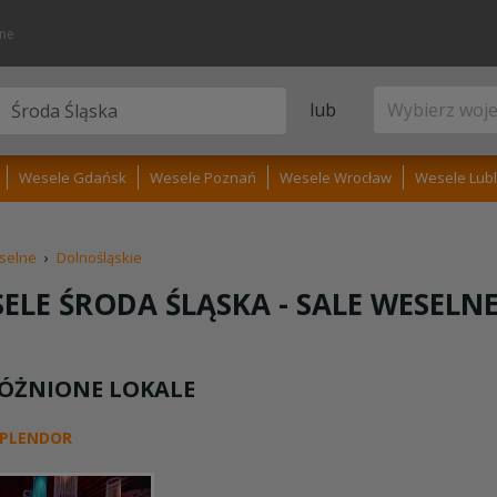
lne
lub
Wesele Gdańsk
Wesele Poznań
Wesele Wrocław
Wesele Lubl
selne
›
Dolnośląskie
ELE ŚRODA ŚLĄSKA -
SALE WESELN
ÓŻNIONE LOKALE
SPLENDOR