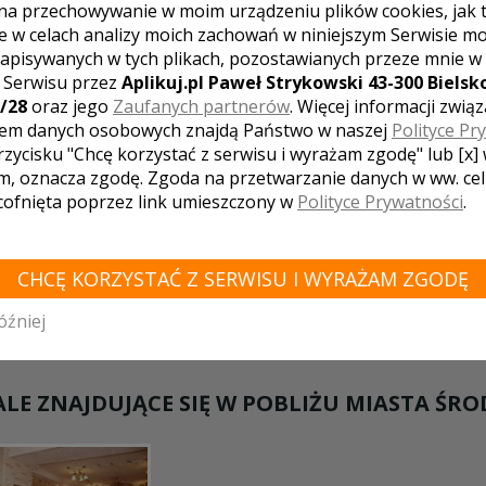
Dom Weselny "Złota Korona" został s
na przechowywanie w moim urządzeniu plików cookies, jak 
o idealnym miejscu spotkań naszych Go
e w celach analizy moich zachowań w niniejszym Serwisie m
apisywanych w tych plikach, pozostawianych przeze mnie w
z Serwisu przez
Aplikuj.pl Paweł Strykowski 43-300 Bielsko
Dom bankietowo-gościnny "Po
/28
oraz jego
Zaufanych partnerów
. Więcej informacji zwią
górą"
em danych osobowych znajdą Państwo w naszej
Polityce Pr
Środa Śląska
rzycisku "Chcę korzystać z serwisu i wyrażam zgodę" lub [x]
Dom bankietowo-gościnny "Pod winną gó
m, oznacza zgodę. Zgoda na przetwarzanie danych w ww. ce
spokojnej dzielnicy Środy Śląskiej to przyj
 cofnięta poprzez link umieszczony w
Polityce Prywatności
.
atmosfera, której szukasz. Oferujemy prze
bankietową, przyjemny letni taras oraz nocl
CHCĘ KORZYSTAĆ Z SERWISU I WYRAŻAM ZGODĘ
Gwarantujemy wysoki standard świad
usług,miłą i fachową obsługę.
óźniej
LE ZNAJDUJĄCE SIĘ W POBLIŻU MIASTA ŚRO