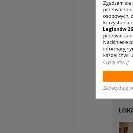
Zgadzam się 
przetwarzani
osobowych, z
korzystania 
Legionów 26
przetwarzani
Naciśniecie p
informacyjny
każdej chwili
Czytaj więcej
Zadecyduję p
LOKA