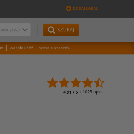
DODAJ LOKAL
SZUKAJ
in
Wesele Łódź
Wesele Rzeszów
E
z
1025
opinii
4.91 /
5