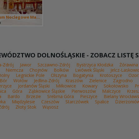
um Noclegowe Ma...
a
WÓDZTWO DOLNOŚLĄSKIE - ZOBACZ LISTĘ S
-Zdrój
Jawor
Szczawno-Zdrój
Bystrzyca Kłodzka
Żórawina
Niemcza
Chojnów
Bolków
Lwówek Śląski
Jelcz-Laskowi
Dolny
Legnickie Pole
Olszyna
Bogatynia
Krotoszyce
Ozor
 Bór
Wołów
Jedlina-Zdrój
Kraszów
Zielenice
Zagrodno
rzyce
Jordanów Śląski
Miłkowice
Kowary
Sokołowsko
P
ica
Góra
Ząbkowice Śląskie
Pierwoszów
Malczyce
Krze
a
Bardo
Brzezie
Srebrna Góra
Pieszyce
Bielany Wrocławs
wka
Międzylesie
Czeszów
Starczówek
Spalice
Dzierżonió
Zdrój
Złoty Stok
Wąsosz