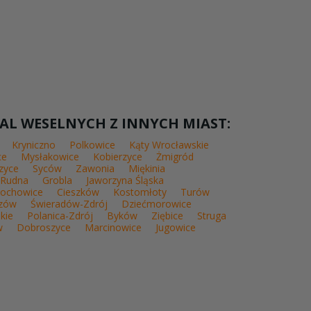
AL WESELNYCH Z INNYCH MIAST:
Kryniczno
Polkowice
Kąty Wrocławskie
ce
Mysłakowice
Kobierzyce
Żmigród
zyce
Syców
Zawonia
Miękinia
Rudna
Grobla
Jaworzyna Śląska
rochowice
Cieszków
Kostomłoty
Turów
szów
Świeradów-Zdrój
Dziećmorowice
kie
Polanica-Zdrój
Byków
Ziębice
Struga
w
Dobroszyce
Marcinowice
Jugowice