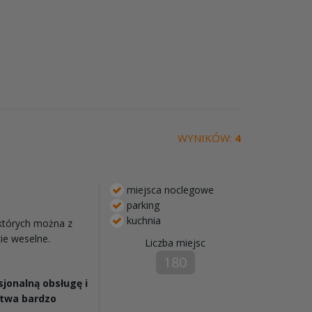
WYNIKÓW:
4
miejsca noclegowe
parking
kuchnia
których można z
ie weselne.
Liczba miejsc
180
jonalną obsługę i
twa bardzo