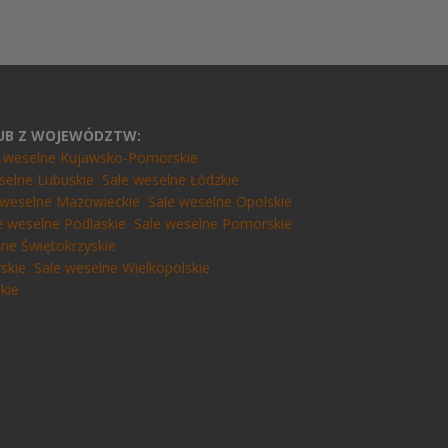
LUB Z WOJEWÓDZTW:
e weselne Kujawsko-Pomorskie
selne Lubuskie
Sale weselne Łódzkie
 weselne Mazowieckie
Sale weselne Opolskie
e weselne Podlaskie
Sale weselne Pomorskie
lne Świętokrzyskie
skie
Sale weselne Wielkopolskie
kie