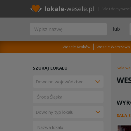
lokale
-wesele.pl
Sale i domy wese
lub
Wesele Kraków
Wesele Warszawa
SZUKAJ LOKALU
Sale we
WES
WYR
SALA 