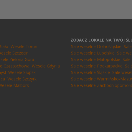
ZOBACZ LOKALE NA TWÓJ Ś
Biała
Wesele Toruń
Sale weselne Dolnośląskie
Sal
esele Szczecin
Sale weselne Lubelskie
Sale we
sele Zielona Góra
Sale weselne Małopolskie
Sale
e Częstochowa
Wesele Gdynia
Sale weselne Podkarpackie
Sal
yśl
Wesele Słupsk
Sale weselne Śląskie
Sale wese
ica
Wesele Szczyrk
Sale weselne Warmińsko-Mazur
Wesele Malbork
Sale weselne Zachodniopomors