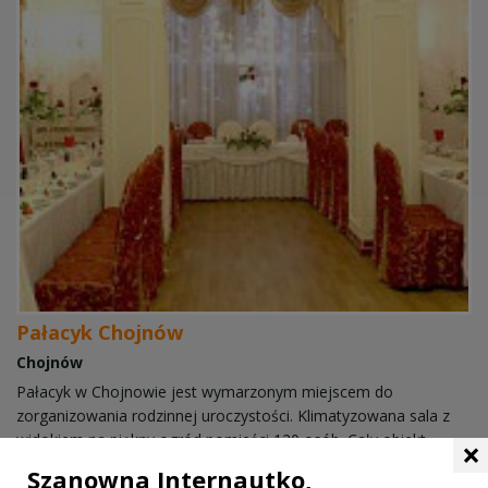
Pałacyk Chojnów
Chojnów
Pałacyk w Chojnowie jest wymarzonym miejscem do
zorganizowania rodzinnej uroczystości. Klimatyzowana sala z
widokiem na piękny ogród pomieści 120 osób. Cały obiekt
×
otoczony jest zielenią. Dla najmłodszych gości stworzony ...
Szanowna Internautko,