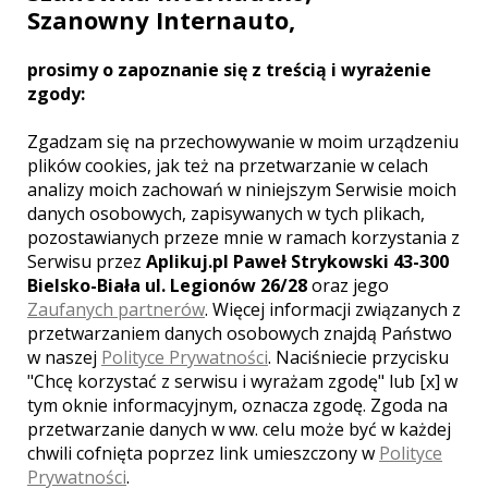
Szanowny Internauto,
Stworzyliśmy miejsce pełne uroku, gwarantując
wyśmienitą kuchnię, nocleg oraz miłą obsługę.
prosimy o zapoznanie się z treścią i wyrażenie
parking
zgody:
kuchnia
klimatyzacja
Zgadzam się na przechowywanie w moim urządzeniu
Liczba miejsc
plików cookies, jak też na przetwarzanie w celach
analizy moich zachowań w niniejszym Serwisie moich
120
danych osobowych, zapisywanych w tych plikach,
pozostawianych przeze mnie w ramach korzystania z
Serwisu przez
Aplikuj.pl Paweł Strykowski 43-300
Bielsko-Biała ul. Legionów 26/28
oraz jego
Zaufanych partnerów
. Więcej informacji związanych z
przetwarzaniem danych osobowych znajdą Państwo
w naszej
Polityce Prywatności
. Naciśniecie przycisku
"Chcę korzystać z serwisu i wyrażam zgodę" lub [x] w
tym oknie informacyjnym, oznacza zgodę. Zgoda na
przetwarzanie danych w ww. celu może być w każdej
chwili cofnięta poprzez link umieszczony w
Polityce
Prywatności
.