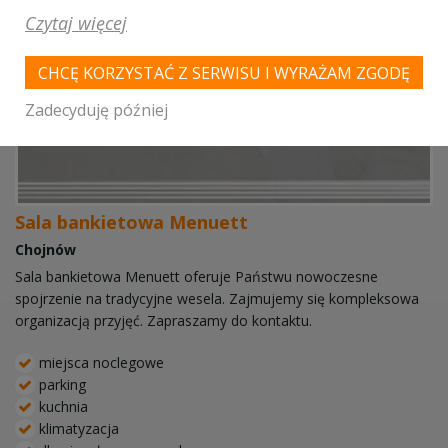
Czytaj więcej
CHCĘ KORZYSTAĆ Z SERWISU I WYRAŻAM ZGODĘ
Zadecyduję później
Sala bankietowa Menuett
Chojnów
Sala bankietowa Menuett oferuje Państwu nowoczesne
spojrzenie na tradycyjne wesela. Zajmujemy się kompleksowa
organizacją przyjęć. Zapraszamy do kontaktu.
miejsca noclegowe
parking
kuchnia
klimatyzacja