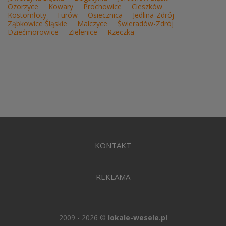
Ozorzyce
Kowary
Prochowice
Cieszków
Kostomłoty
Turów
Osiecznica
Jedlina-Zdrój
Ząbkowice Śląskie
Malczyce
Świeradów-Zdrój
Dziećmorowice
Zielenice
Rzeczka
KONTAKT
REKLAMA
2009 - 2026 ©
lokale-wesele.pl