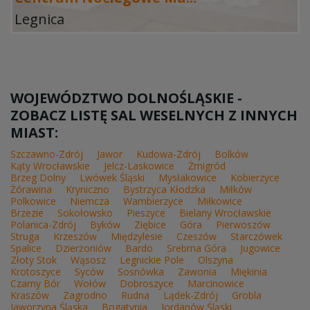
Legnica
WOJEWÓDZTWO DOLNOŚLĄSKIE -
ZOBACZ LISTĘ SAL WESELNYCH Z INNYCH
MIAST:
Szczawno-Zdrój
Jawor
Kudowa-Zdrój
Bolków
Kąty Wrocławskie
Jelcz-Laskowice
Żmigród
Brzeg Dolny
Lwówek Śląski
Mysłakowice
Kobierzyce
Żórawina
Kryniczno
Bystrzyca Kłodzka
Miłków
Polkowice
Niemcza
Wambierzyce
Miłkowice
Brzezie
Sokołowsko
Pieszyce
Bielany Wrocławskie
Polanica-Zdrój
Byków
Ziębice
Góra
Pierwoszów
Struga
Krzeszów
Międzylesie
Czeszów
Starczówek
Spalice
Dzierżoniów
Bardo
Srebrna Góra
Jugowice
Złoty Stok
Wąsosz
Legnickie Pole
Olszyna
Krotoszyce
Syców
Sosnówka
Zawonia
Miękinia
Czarny Bór
Wołów
Dobroszyce
Marcinowice
Kraszów
Zagrodno
Rudna
Lądek-Zdrój
Grobla
Jaworzyna Śląska
Bogatynia
Jordanów Śląski